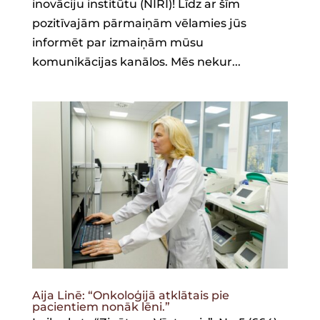
inovāciju institūtu (NIRI)! Līdz ar šīm
pozitīvajām pārmaiņām vēlamies jūs
informēt par izmaiņām mūsu
komunikācijas kanālos. Mēs nekur...
Aija Linē: “Onkoloģijā atklātais pie
pacientiem nonāk lēni.”