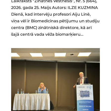
Laikraksts “Zinātnes Vēstnesis”, Nr. 5 (664),
2026. gada 25. Maijs Autors: ILZE KUZMINA
Dienā, kad intervēju profesori Aiju Linē,
viņa vēl ir Biomedicīnas pētījumu un studiju
centra (BMC) zinātniskā direktore, kā arī
šajā centrā vada vēža biomarķieru...