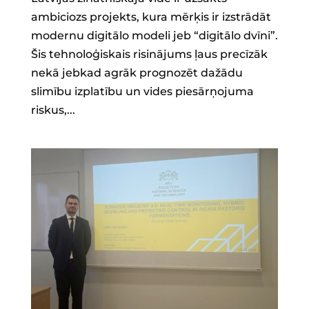
ambiciozs projekts, kura mērķis ir izstrādāt
modernu digitālo modeli jeb “digitālo dvīni”.
Šis tehnoloģiskais risinājums ļaus precīzāk
nekā jebkad agrāk prognozēt dažādu
slimību izplatību un vides piesārņojuma
riskus,...