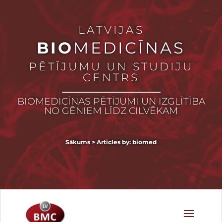
LATVIJAS
BIO
MEDICĪNAS
PĒTĪJUMU UN STUDIJU
CENTRS
BIOMEDICĪNAS PĒTĪJUMI UN IZGLĪTĪBA
NO GĒNIEM LĪDZ CILVĒKAM
Sākums
>
Articles by: biomed