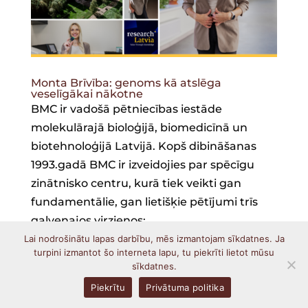
Monta Brīvība: genoms kā atslēga
veselīgākai nākotne
BMC ir vadošā pētniecības iestāde
molekulārajā bioloģijā, biomedicīnā un
biotehnoloģijā Latvijā. Kopš dibināšanas
1993.gadā BMC ir izveidojies par spēcīgu
zinātnisko centru, kurā tiek veikti gan
fundamentālie, gan lietišķie pētījumi trīs
galvenajos virzienos:...
Lai nodrošinātu lapas darbību, mēs izmantojam sīkdatnes. Ja
turpini izmantot šo interneta lapu, tu piekrīti lietot mūsu
sīkdatnes.
Piekrītu
Privātuma politika