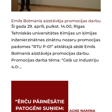
Emīls Bolmanis aizstāvēja promocijas darbu
Šī gada 29. aprīlī, pulkst. 14.00, Rīgas
Tehniskās universitātes Ķīmijas un ķīmijas
inženierzinātnes zinātņu nozaru promocijas
padomes “RTU P-01” atklātajā sēdē Emīls
Bolmanis aizstāvēja promocijas darbu.
Promocijas darba tēma: “Ceļā uz Industriju
4.0:...