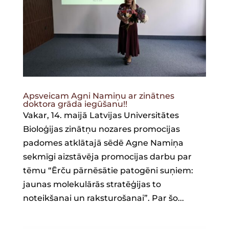
Apsveicam Agni Namiņu ar zinātnes
doktora grāda iegūšanu!!
Vakar, 14. maijā Latvijas Universitātes
Bioloģijas zinātņu nozares promocijas
padomes atklātajā sēdē Agne Namiņa
sekmīgi aizstāvēja promocijas darbu par
tēmu “Ērču pārnēsātie patogēni suņiem:
jaunas molekulārās stratēģijas to
noteikšanai un raksturošanai”. Par šo...