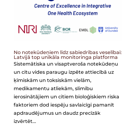
No notekūdeņiem līdz sabiedrības veselībai:
Latvijā top unikāla monitoringa platforma
Sistemātiska un visaptveroša notekūdeņu
un citu vides paraugu izpēte attiecībā uz
ķīmiskām un toksiskām vielām,
medikamentu atliekām, slimību
ierosinātājiem un citiem bioloģiskiem riska
faktoriem dod iespēju savlaicīgi pamanīt
apdraudējumus un daudz precīzāk
izvērtēt...