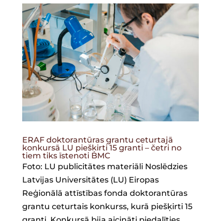
ERAF doktorantūras grantu ceturtajā
konkursā LU piešķirti 15 granti – četri no
tiem tiks īstenoti BMC
Foto: LU publicitātes materiāli Noslēdzies
Latvijas Universitātes (LU) Eiropas
Reģionālā attīstības fonda doktorantūras
grantu ceturtais konkurss, kurā piešķirti 15
granti. Konkursā bija aicināti piedalīties