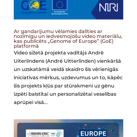
Ar gandarījumu vēlamies dalīties ar
nozīmīgu un iedvesmojošu video materiālu,
kas publicēts „Genome of Europe” (GoE)
platformā
Video sižetā projekta vadītājs Andrē
Uiterlindens (André Uitterlinden) vienkāršā
un uzskatāmā veidā skaidro šīs vērienīgās
iniciatīvas mērķus, uzdevumus un to, kāpēc
šis projekts kļūs par stūrakmeni uz gēnu
izpēti balstītai un personalizētai veselības
aprūpei visā...