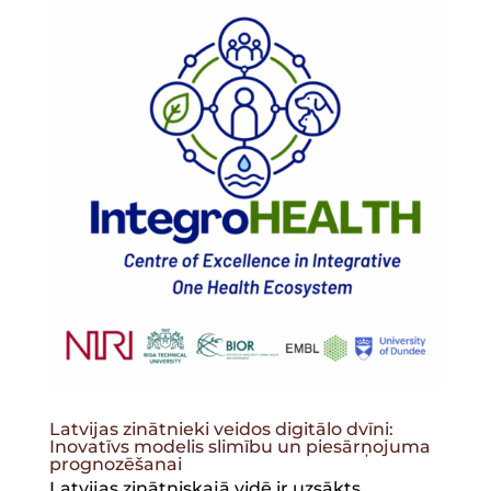
Latvijas zinātnieki veidos digitālo dvīni:
Inovatīvs modelis slimību un piesārņojuma
prognozēšanai
Latvijas zinātniskajā vidē ir uzsākts