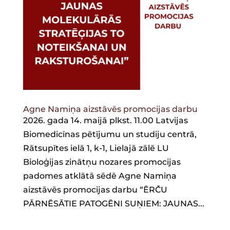
Agne Namiņa aizstāvēs promocijas darbu
2026. gada 14. maijā plkst. 11.00 Latvijas
Biomedicīnas pētījumu un studiju centrā,
Rātsupītes ielā 1, k-1, Lielajā zālē LU
Bioloģijas zinātņu nozares promocijas
padomes atklātā sēdē Agne Namiņa
aizstāvēs promocijas darbu “ĒRČU
PĀRNĒSĀTIE PATOGĒNI SUŅIEM: JAUNAS...