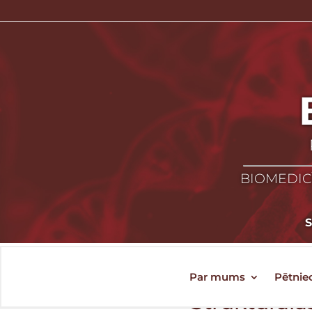
BIOMEDICĪ
Par mums
Pētnie
Strukturālā