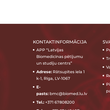
KONTAKTINFORMĀCIJA
SV
APP “Latvijas
P
Biomedicīnas pētījumu
T
un studiju centrs”
V
Adrese:
Rātsupītes iela 1
Re
k-1, Rīga, LV-1067
P
E-
p
pasts:
bmc@biomed.lu.lv
Tel.:
+371 67808200