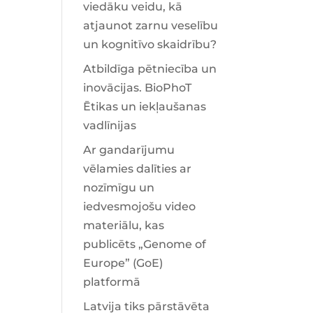
viedāku veidu, kā
atjaunot zarnu veselību
un kognitīvo skaidrību?
Atbildīga pētniecība un
inovācijas. BioPhoT
Ētikas un iekļaušanas
vadlīnijas
Ar gandarījumu
vēlamies dalīties ar
nozīmīgu un
iedvesmojošu video
materiālu, kas
publicēts „Genome of
Europe” (GoE)
platformā
Latvija tiks pārstāvēta