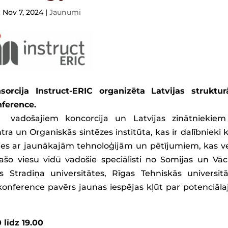
Nov 7, 2024
|
Jaunumi
sorcija Instruct-ERIC organizēta Latvijas struktur
nference.
r vadošajiem koncorcija un Latvijas zinātniekie
a un Organiskās sintēzes institūta, kas ir dalībnieki 
zīties ar jaunākajām tehnoloģijām un pētījumiem, kas ve
ašo viesu vidū vadošie speciālisti no Somijas un Vāci
s Stradiņa universitātes, Rīgas Tehniskās universitā
 konference pavērs jaunas iespējas kļūt par potenciāl
 līdz 19.00