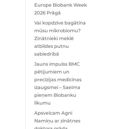
Europe Biobank Week
2026 Prāgā
Vai kopdzīve bagātina
mūsu mikrobiomu?
Zinātnieki meklē
atbildes putnu
sabiedrībā
Jauns impulss BMC
pētījumiem un
precīzijas medicīnas
izaugsmei – Saeima
pieņem Biobanku
likumu
Apsveicam Agni
Namiņu ar zinātnes
doktora grāda