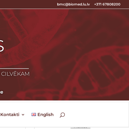
bmc@biomed.lu.lv
+371 67808200
S
S
Z CILVĒKAM
ce
Kontakti
English