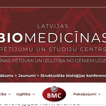
LATVIJAS
BIO
MEDICĪNA
PĒTĪJUMU UN STUDIJU CENTR
NAS PĒTĪJUMI UN IZGLĪTĪBA NO GĒNIEM LĪD
Sākums
>
Jaunumi
>
Strukturālās bioloģijas konferen
cība
Izglītība
Pakalpojumi
s bioloģijas konference