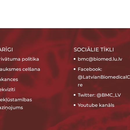
ARĪGI
SOCIĀLIE TĪKLI
rivātuma politika
bmc@biomed.lu.lv
rauksmes celšana
Facebook:
@LatvianBiomedicalC
akances
re
kvizīti
Twitter: @BMC_LV
iekļūstamības
Youtube kanāls
aziņojums