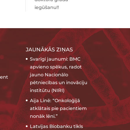
iegūšanu!!
JAUNĀKĀS ZIŅAS
Svarīgi jaunumi: BMC
apvieno spēkus, radot
jauno Nacionālo
ent
pētniecības un inovāciju
institūtu (NIRI)
Aija Linē: “Onkoloģijā
atklātais pie pacientiem
nonāk lēni.”
Latvijas Biobanku tīkls