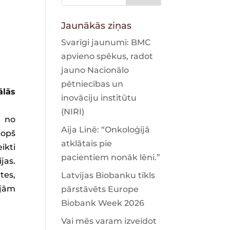
Jaunākās ziņas
Svarīgi jaunumi: BMC
apvieno spēkus, radot
jauno Nacionālo
pētniecības un
ālās
inovāciju institūtu
(NIRI)
m no
Aija Linē: “Onkoloģijā
kopš
atklātais pie
ikti
pacientiem nonāk lēni.”
jas.
tes,
Latvijas Biobanku tīkls
ajām
pārstāvēts Europe
Biobank Week 2026
Vai mēs varam izveidot