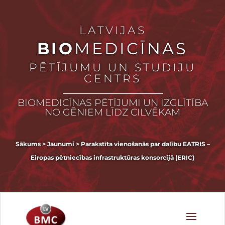
LATVIJAS
BIO
MEDICĪNAS
PĒTĪJUMU UN STUDIJU
CENTRS
BIOMEDICĪNAS PĒTĪJUMI UN IZGLĪTĪBA
NO GĒNIEM LĪDZ CILVĒKAM
Sākums
>
Jaunumi
>
Parakstīta vienošanās par dalību EATRIS –
Eiropas pētniecības infrastruktūras konsorcijā (ERIC)