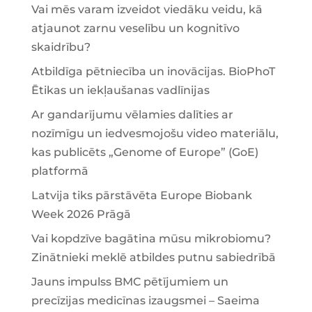
Vai mēs varam izveidot viedāku veidu, kā
atjaunot zarnu veselību un kognitīvo
skaidrību?
Atbildīga pētniecība un inovācijas. BioPhoT
Ētikas un iekļaušanas vadlīnijas
Ar gandarījumu vēlamies dalīties ar
nozīmīgu un iedvesmojošu video materiālu,
kas publicēts „Genome of Europe” (GoE)
platformā
Latvija tiks pārstāvēta Europe Biobank
Week 2026 Prāgā
Vai kopdzīve bagātina mūsu mikrobiomu?
Zinātnieki meklē atbildes putnu sabiedrībā
Jauns impulss BMC pētījumiem un
precīzijas medicīnas izaugsmei – Saeima