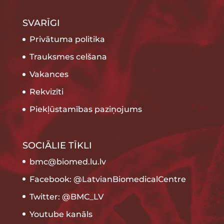
SVARĪGI
Privātuma politika
Trauksmes celšana
Vakances
Rekvizīti
Piekļūstamības paziņojums
SOCIĀLIE TĪKLI
bmc@biomed.lu.lv
Facebook: @LatvianBiomedicalCentre
Twitter: @BMC_LV
Youtube kanāls