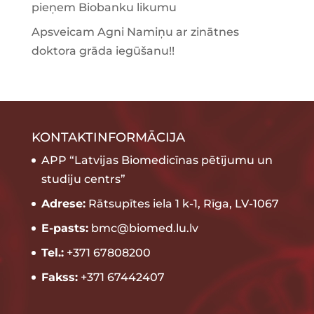
pieņem Biobanku likumu
Apsveicam Agni Namiņu ar zinātnes
doktora grāda iegūšanu!!
KONTAKTINFORMĀCIJA
APP “Latvijas Biomedicīnas pētījumu un
studiju centrs”
Adrese:
Rātsupītes iela 1 k-1, Rīga, LV-1067
E-pasts:
bmc@biomed.lu.lv
Tel.:
+371 67808200
Fakss:
+371 67442407