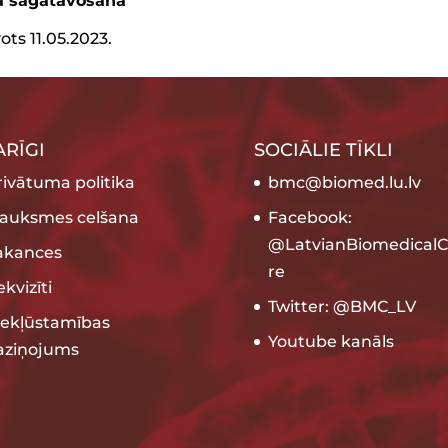
a sagatavošana
ots 11.05.2023.
ARĪGI
SOCIĀLIE TĪKLI
rivātuma politika
bmc@biomed.lu.lv
rauksmes celšana
Facebook:
@LatvianBiomedicalC
akances
re
kvizīti
Twitter: @BMC_LV
iekļūstamības
Youtube kanāls
aziņojums