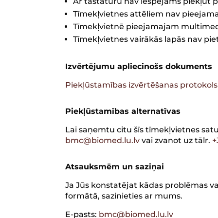
Ar tastatūru nav iespējams piekļūt p
Tīmekļvietnes attēliem nav pieejama 
Tīmekļvietnē pieejamajam multimedij
Tīmekļvietnes vairākās lapās nav pie
Izvērtējumu apliecinošs dokuments
Piekļūstamības izvērtēšanas protokols 
Piekļūstamības alternatīvas
Lai saņemtu citu šīs tīmekļvietnes sat
bmc@biomed.lu.lv
vai zvanot uz tālr.
+
Atsauksmēm un saziņai
Ja Jūs konstatējat kādas problēmas va
formātā, sazinieties ar mums.
E-pasts:
bmc@biomed.lu.lv