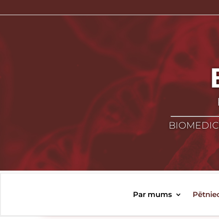
BIOMEDICĪ
Par mums
Pētnie