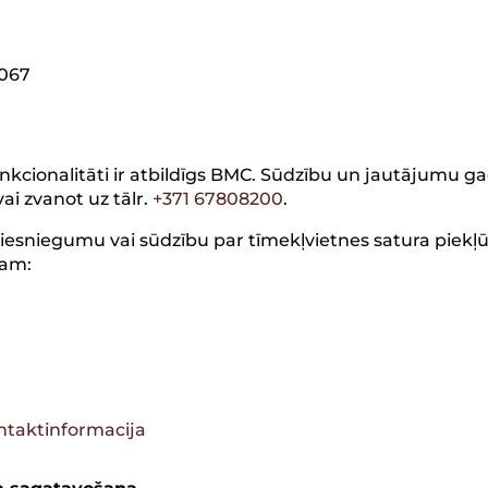
1067
nkcionalitāti ir atbildīgs BMC. Sūdzību un jautājumu g
vai zvanot uz tālr.
+371 67808200
.
 iesniegumu vai sūdzību par tīmekļvietnes satura piekļū
gam:
ontaktinformacija