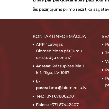
Ziņas par piekļūstamības paziņojum
Šis paziņojums pirmo reizi tika sagatav
KONTAKTINFORMĀCIJA
SV
APP “Latvijas
P
Biomedicīnas pētījumu
T
un studiju centrs”
V
Adrese:
Rātsupītes iela 1
Re
k-1, Rīga, LV-1067
P
E-
p
pasts:
bmc@biomed.lu.lv
Tel.:
+371 67808200
Fakss:
+371 67442407