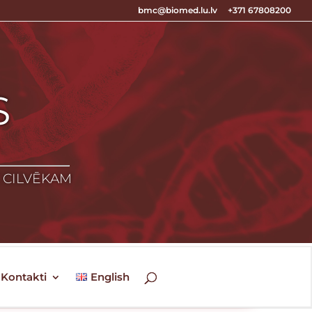
bmc@biomed.lu.lv
+371 67808200
S
S
Z CILVĒKAM
Kontakti
English