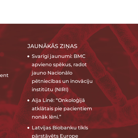
JAUNĀKĀS ZIŅAS
Svarīgi jaunumi: BMC
apvieno spēkus, radot
jauno Nacionālo
ent
pētniecības un inovāciju
institūtu (NIRI)
Aija Linē: “Onkoloģijā
atklātais pie pacientiem
nonāk lēni.”
Latvijas Biobanku tīkls
pārstāvēts Europe