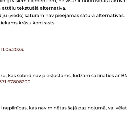
ilnīgi visiem elementiem, ne visur ir nodrošināta aktīvā
attēlu tekstuālā alternatīva.
u (viedo) saturam nav pieejamas satura alternatīvas.
tiekams krāsu kontrasts.
11.05.2023.
uru, kas šobrīd nav piekļūstams, lūdzam sazināties ar B
371 67808200
.
i nepilnības, kas nav minētas šajā paziņojumā, vai vēl