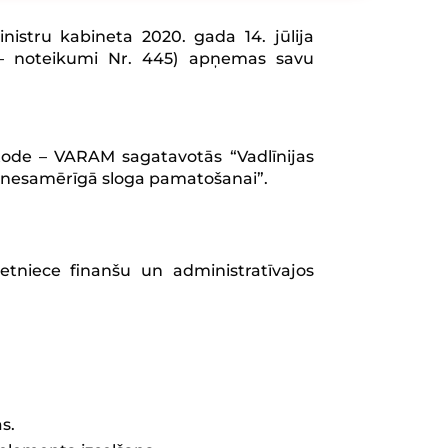
istru kabineta 2020. gada 14. jūlija
k – noteikumi Nr. 445) apņemas savu
etode – VARAM sagatavotās “Vadlīnijas
n nesamērīgā sloga pamatošanai”.
ietniece finanšu un administratīvajos
s.