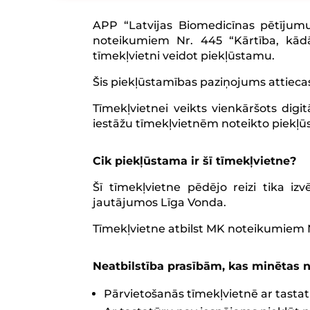
APP “Latvijas Biomedicīnas pētījumu
noteikumiem Nr. 445 “Kārtība, kādā
tīmekļvietni veidot piekļūstamu.
Šis piekļūstamības paziņojums attiecas
Tīmekļvietnei veikts vienkāršots dig
iestāžu tīmekļvietnēm noteikto piekļ
Cik piekļūstama ir šī tīmekļvietne?
Šī tīmekļvietne pēdējo reizi tika iz
jautājumos Līga Vonda.
Tīmekļvietne atbilst MK noteikumiem N
Neatbilstība prasībām, kas minētas 
Pārvietošanās tīmekļvietnē ar tastat