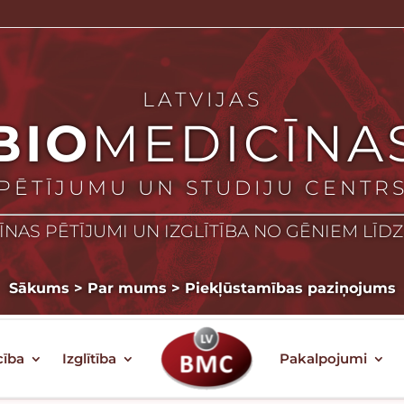
LATVIJAS
BIO
MEDICĪNA
PĒTĪJUMU UN STUDIJU CENTR
NAS PĒTĪJUMI UN IZGLĪTĪBA NO GĒNIEM LĪD
Sākums
>
Par mums
>
Piekļūstamības paziņojums
PIEKĻŪSTAMĪBAS PAZIŅOJUMS
cība
Izglītība
Pakalpojumi