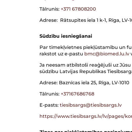
Tālrunis:
+371 67808200
Adrese: Rātsupītes iela 1 k-1, Rīga, LV-
Sūdzību iesniegšanai
Par tīmekļvietnes piekļūstamību un fu
rakstot uz e-pastu
bmc@biomed.lu.lv
Ja neesam atbilstoši reaģējuši uz Jūsu
sūdzību Latvijas Republikas Tiesībsar
Adrese: Baznīcas iela 25, Rīga, LV-1010
Tālrunis:
+37167686768
E-pasts:
tiesibsargs@tiesibsargs.lv
https://www.tiesibsargs.lv/lv/pages/k