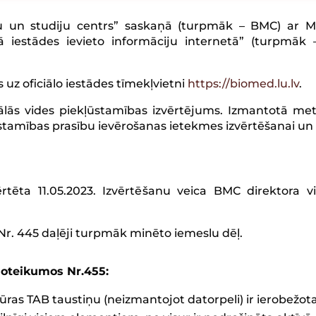
 un studiju centrs” saskaņā (turpmāk – BMC) ar Min
 iestādes ievieto informāciju internetā” (turpmā
 uz oficiālo iestādes tīmekļvietni
https://biomed.lu.lv
.
itālās vides piekļūstamības izvērtējums. Izmantotā m
ūstamības prasību ievērošanas ietekmes izvērtēšanai u
vērtēta 11.05.2023. Izvērtēšanu veica BMC direktora v
r. 445 daļēji turpmāk minēto iemeslu dēļ.
noteikumos Nr.455:
ūras TAB taustiņu (neizmantojot datorpeli) ir ierobežota