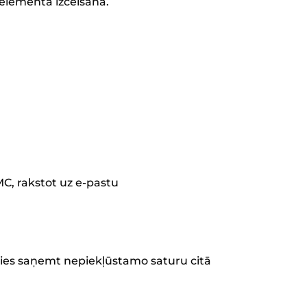
 elementa izcelšana.
MC, rakstot uz e-pastu
aties saņemt nepiekļūstamo saturu citā