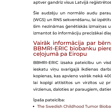
aptver gandrīz visus Latvijā reģistrēt
Šie audzēju un normālo audu paraug
(WGS) un RNS sekvenēšanu, lai izpētītu t
šim nezināmas ģenētiskās izmaiņas un s
izmantot šo informāciju precīzākai dia
Vairāk informācija par bēr
BBMRI-ERIC biobanku pieredz
ceļojumā pa Eiropu
BBMRI-ERIC izsaka pateicību un visd
ieskatu viņu svarīgajā ikdienas darb
kopienas, kas apvieno vairāk nekā 400 
lai kopīgi attīstītos un virzītos uz p
virzienus, daloties ar paraugiem, dat
Īpaša pateicība:
The Swedish Childhood Tumor Bioba