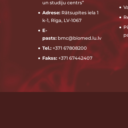
un studiju centrs”
V
Adrese:
Rātsupītes iela 1
Re
k-1, Rīga, LV-1067
P
E-
p
pasts:
bmc@biomed.lu.lv
Tel.:
+371 67808200
Fakss:
+371 67442407