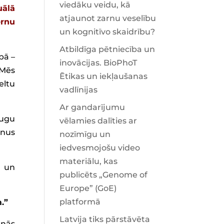
viedāku veidu, kā
uālā
atjaunot zarnu veselību
ērnu
un kognitīvo skaidrību?
Atbildīga pētniecība un
bā –
inovācijas. BioPhoT
 Mēs
Ētikas un iekļaušanas
eltu
vadlīnijas
Ar gandarījumu
augu
vēlamies dalīties ar
unus
nozīmīgu un
iedvesmojošu video
materiālu, kas
s un
publicēts „Genome of
Europe” (GoE)
platformā
.”
Latvija tiks pārstāvēta
rnās