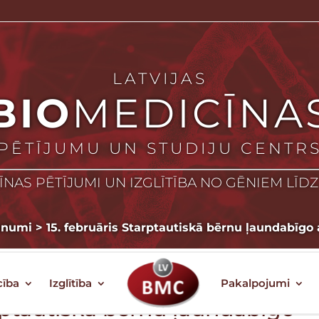
LATVIJAS
BIO
MEDICĪNA
PĒTĪJUMU UN STUDIJU CENTR
NAS PĒTĪJUMI UN IZGLĪTĪBA NO GĒNIEM LĪD
unumi
>
15. februāris Starptautiskā bērnu ļaundabīgo
cība
Izglītība
Pakalpojumi
arptautiskā bērnu ļaundabīgo