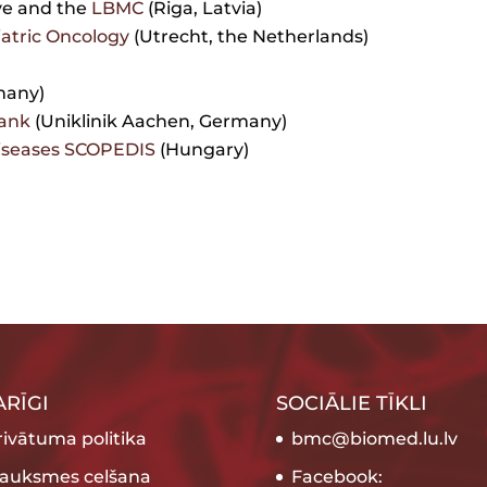
ve and the
LBMC
(Riga, Latvia)
iatric Oncology
(Utrecht, the Netherlands)
many)
Bank
(Uniklinik Aachen, Germany)
Diseases SCOPEDIS
(Hungary)
ARĪGI
SOCIĀLIE TĪKLI
rivātuma politika
bmc@biomed.lu.lv
rauksmes celšana
Facebook: