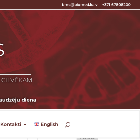
bmc@biomed.lu.lv
+371 67808200
S
S
Z CILVĒKAM
 audzēju diena
Kontakti
English