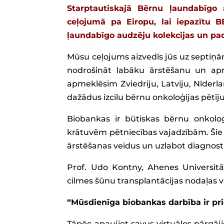
Starptautiskajā Bērnu ļaundabīgo 
ceļojumā pa Eiropu, lai iepazītu 
ļaundabīgo audzēju kolekcijas un pa
Mūsu ceļojums aizvedīs jūs uz septiņ
nodrošināt labāku ārstēšanu un ap
apmeklēsim Zviedriju, Latviju, Nīderla
dažādus izcilu bērnu onkoloģijas pētī
Biobankas ir būtiskas bērnu onkoloģ
krātuvēm pētniecības vajadzībām. Šie p
ārstēšanas veidus un uzlabot diagnos
Prof. Udo Kontny, Ahenes Universitāt
cilmes šūnu transplantācijas nodaļas 
“Mūsdienīga biobankas darbība ir p
Tāpēc apaujiet savus virtuālos pārgā