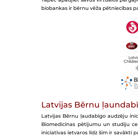
biobankas ir bērnu vēža pētniecības 
Latvijas Bērnu ļaundabī
Latvijas Bērnu ļaudabīgo audzēju inic
Biomedicīnas pētījumu un studiju cen
iniciatīvas ietvaros līdz šim ir savākt