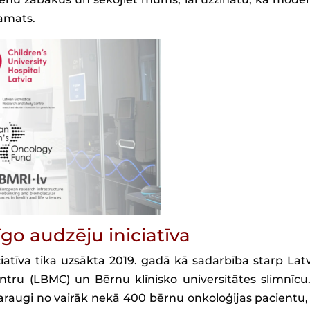
pamats.
go audzēju iniciatīva
iatīva tika uzsākta 2019. gadā kā sadarbība starp Latv
tru (LBMC) un Bērnu klīnisko universitātes slimnīcu.
i paraugi no vairāk nekā 400 bērnu onkoloģijas pacientu,