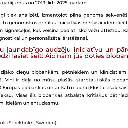
os gadījumus no 2019. līdz 2025. gadam.
i tiek analizēti, izmantojot pilna genoma sekvenē
o genomiskos profilus. Iniciatīvas mērķis ir identificēt 
ignālceļus, kas veicina pediatrisko vēžu attīstību, kā
gnostikai un personalizētai ārstēšanai.
nu ļaundabīgo audzēju iniciatīvu un pār
i lasiet šeit:
Aicinām jūs doties bioba
ziļāko cieņu biobankām, pētniekiem un klīnicistiem
ā. Viņi ir daļa no mūsu plašās, starptautiskās bioba
Eiropas biobankas un ar katru dienu kļūst ciešāk saist
riekšu. Visas šīs biobankas atbalsta kritiskus pētniec
iem, idejām un entuziasmu.
nk (Stockholm, Sweden)