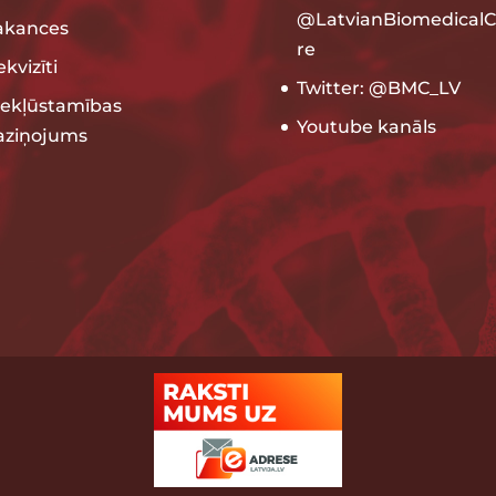
@LatvianBiomedicalC
akances
re
kvizīti
Twitter: @BMC_LV
iekļūstamības
Youtube kanāls
aziņojums