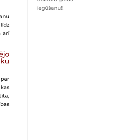
iegūšanu!!
šanu
līdz
 arī
ējo
nku
 par
nkas
īta,
ības