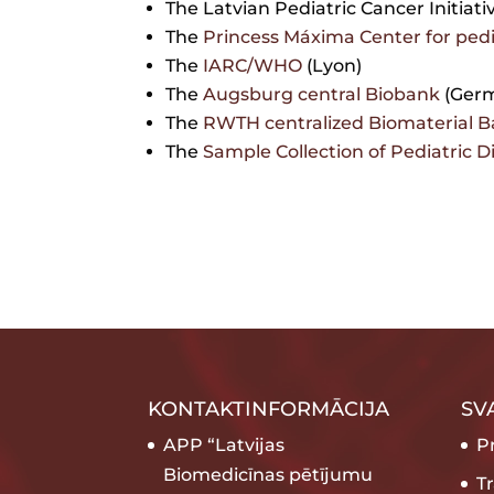
The Latvian Pediatric Cancer Initiati
The
Princess Máxima Center for ped
The
IARC/WHO
(Lyon)
The
Augsburg central Biobank
(Ger
The
RWTH centralized Biomaterial 
The
Sample Collection of Pediatric 
KONTAKTINFORMĀCIJA
SV
APP “Latvijas
P
Biomedicīnas pētījumu
T