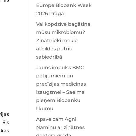
Europe Biobank Week
2026 Prāgā
Vai kopdzīve bagātina
mūsu mikrobiomu?
Zinātnieki meklē
atbildes putnu
sabiedrībā
Jauns impulss BMC
pētījumiem un
precīzijas medicīnas
izaugsmei – Saeima
pieņem Biobanku
likumu
ijas
Apsveicam Agni
 Šīs
Namiņu ar zinātnes
 kas
doktora grāda