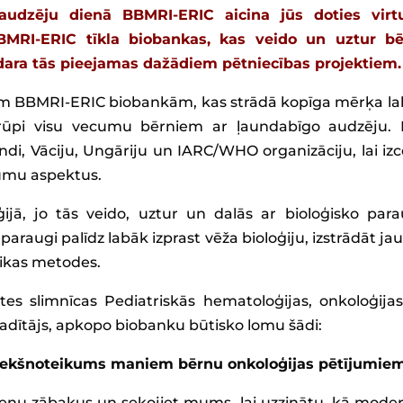
audzēju dienā BBMRI-ERIC aicina jūs doties virt
BBMRI-ERIC tīkla biobankas, kas veido un uztur b
dara tās pieejamas dažādiem pētniecības projektiem.
ām BBMRI-ERIC biobankām, kas strādā kopīga mērķa la
rūpi visu vecumu bērniem ar ļaundabīgo audzēju.
ndi, Vāciju, Ungāriju un IARC/WHO organizāciju, lai izc
jumu aspektus.
ijā, jo tās veido, uztur un dalās ar bioloģisko par
araugi palīdz labāk izprast vēža bioloģiju, izstrādāt ja
tikas metodes.
es slimnīcas Pediatriskās hematoloģijas, onkoloģija
vadītājs, apkopo biobanku būtisko lomu šādi:
riekšnoteikums maniem bērnu onkoloģijas pētījumiem
jienu zābakus un sekojiet mums, lai uzzinātu, kā mode