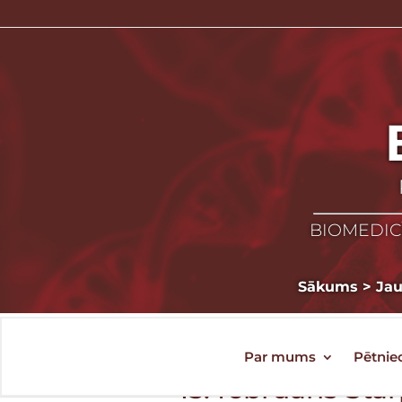
BIOMEDICĪ
Sākums
>
Ja
Par mums
Pētnie
15. februāris St