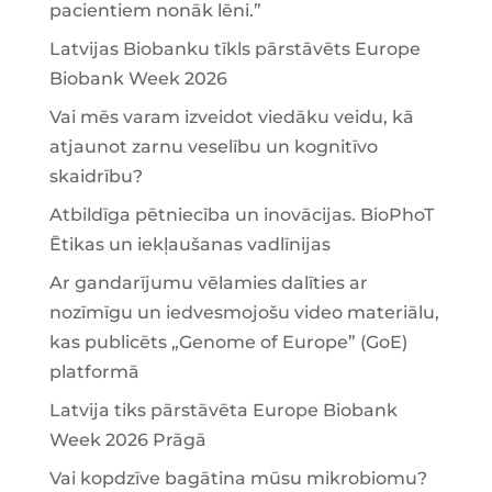
pacientiem nonāk lēni.”
Latvijas Biobanku tīkls pārstāvēts Europe
Biobank Week 2026
Vai mēs varam izveidot viedāku veidu, kā
atjaunot zarnu veselību un kognitīvo
skaidrību?
Atbildīga pētniecība un inovācijas. BioPhoT
Ētikas un iekļaušanas vadlīnijas
Ar gandarījumu vēlamies dalīties ar
nozīmīgu un iedvesmojošu video materiālu,
kas publicēts „Genome of Europe” (GoE)
platformā
Latvija tiks pārstāvēta Europe Biobank
Week 2026 Prāgā
Vai kopdzīve bagātina mūsu mikrobiomu?