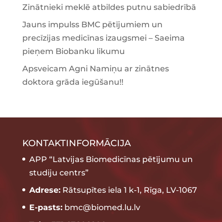
Zinātnieki meklē atbildes putnu sabiedrībā
Jauns impulss BMC pētījumiem un
precīzijas medicīnas izaugsmei – Saeima
pieņem Biobanku likumu
Apsveicam Agni Namiņu ar zinātnes
doktora grāda iegūšanu!!
KONTAKTINFORMĀCIJA
APP “Latvijas Biomedicīnas pētījumu un
studiju centrs”
Adrese:
Rātsupītes iela 1 k-1, Rīga, LV-1067
E-pasts:
bmc@biomed.lu.lv