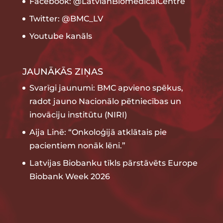
Facebook: @LatvianBiomedicalCentre
Twitter: @BMC_LV
Youtube kanāls
JAUNĀKĀS ZIŅAS
Svarīgi jaunumi: BMC apvieno spēkus,
radot jauno Nacionālo pētniecības un
inovāciju institūtu (NIRI)
Aija Linē: “Onkoloģijā atklātais pie
pacientiem nonāk lēni.”
Latvijas Biobanku tīkls pārstāvēts Europe
Biobank Week 2026