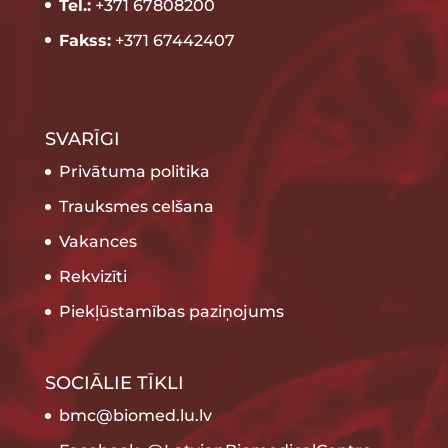
Tel.:
+371 67808200
Fakss:
+371 67442407
SVARĪGI
Privātuma politika
Trauksmes celšana
Vakances
Rekvizīti
Piekļūstamības paziņojums
SOCIĀLIE TĪKLI
bmc@biomed.lu.lv