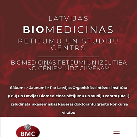
LATVIJAS
BIO
MEDICĪNAS
PĒTĪJUMU UN STUDIJU
CENTRS
BIOMEDICĪNAS PĒTĪJUMI UN IZGLĪTĪBA
NO GĒNIEM LĪDZ CILVĒKAM
Sākums
>
Jaunumi
>
Par Latvijas Organiskās sintēzes institūta
(OSI) un Latvijas Biomedicīnas pētījumu un studiju centra (BMC)
izsludinātā akadēmiskās karjeras doktorantu grantu konkursa
virzību