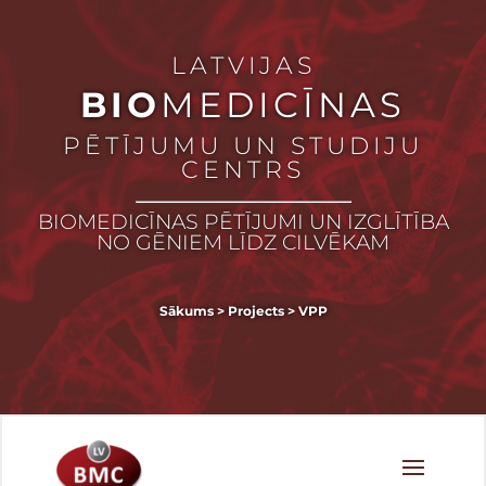
LATVIJAS
BIO
MEDICĪNAS
PĒTĪJUMU UN STUDIJU
CENTRS
BIOMEDICĪNAS PĒTĪJUMI UN IZGLĪTĪBA
NO GĒNIEM LĪDZ CILVĒKAM
Sākums
>
Projects
>
VPP