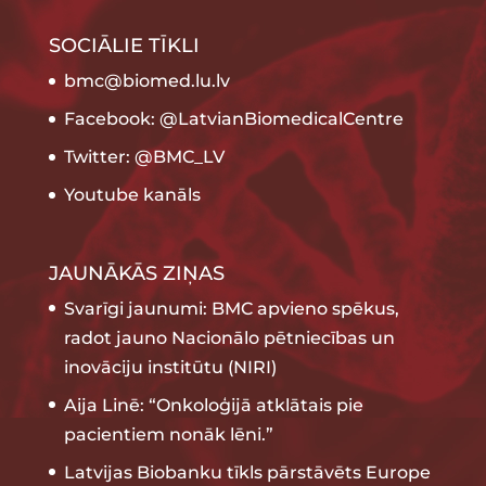
SOCIĀLIE TĪKLI
bmc@biomed.lu.lv
Facebook: @LatvianBiomedicalCentre
Twitter: @BMC_LV
Youtube kanāls
JAUNĀKĀS ZIŅAS
Svarīgi jaunumi: BMC apvieno spēkus,
radot jauno Nacionālo pētniecības un
inovāciju institūtu (NIRI)
Aija Linē: “Onkoloģijā atklātais pie
pacientiem nonāk lēni.”
Latvijas Biobanku tīkls pārstāvēts Europe