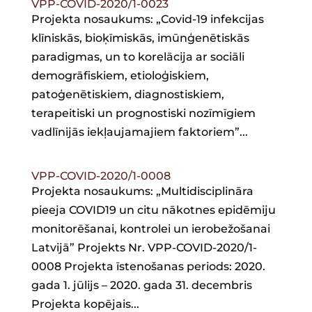
VPP-COVID-2020/1-0023
Projekta nosaukums: „Covid-19 infekcijas
klīniskās, bioķīmiskās, imūnģenētiskās
paradigmas, un to korelācija ar sociāli
demogrāfiskiem, etioloģiskiem,
patoģenētiskiem, diagnostiskiem,
terapeitiski un prognostiski nozīmīgiem
vadlīnijās iekļaujamajiem faktoriem”...
VPP-COVID-2020/1-0008
Projekta nosaukums: „Multidisciplināra
pieeja COVID19 un citu nākotnes epidēmiju
monitorēšanai, kontrolei un ierobežošanai
Latvijā” Projekts Nr. VPP-COVID-2020/1-
0008 Projekta īstenošanas periods: 2020.
gada 1. jūlijs – 2020. gada 31. decembris
Projekta kopējais...