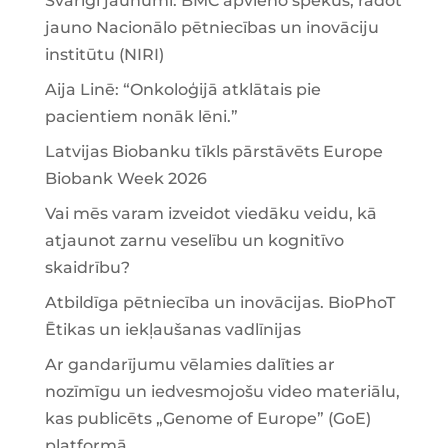
Svarīgi jaunumi: BMC apvieno spēkus, radot
jauno Nacionālo pētniecības un inovāciju
institūtu (NIRI)
Aija Linē: “Onkoloģijā atklātais pie
pacientiem nonāk lēni.”
Latvijas Biobanku tīkls pārstāvēts Europe
Biobank Week 2026
Vai mēs varam izveidot viedāku veidu, kā
atjaunot zarnu veselību un kognitīvo
skaidrību?
Atbildīga pētniecība un inovācijas. BioPhoT
Ētikas un iekļaušanas vadlīnijas
Ar gandarījumu vēlamies dalīties ar
nozīmīgu un iedvesmojošu video materiālu,
kas publicēts „Genome of Europe” (GoE)
platformā