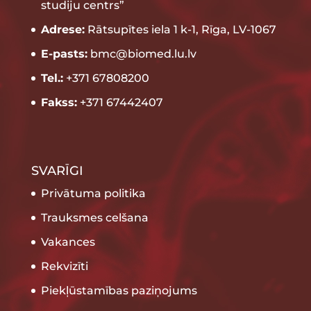
studiju centrs”
Adrese:
Rātsupītes iela 1 k-1, Rīga, LV-1067
E-pasts:
bmc@biomed.lu.lv
Tel.:
+371 67808200
Fakss:
+371 67442407
SVARĪGI
Privātuma politika
Trauksmes celšana
Vakances
Rekvizīti
Piekļūstamības paziņojums