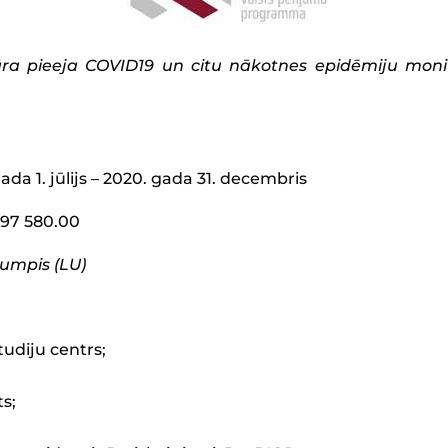
nāra pieeja COVID19 un citu nākotnes epidēmiju moni
ada 1. jūlijs – 2020. gada 31. decembris
97 580.00
umpis (LU)
udiju centrs;
ts;