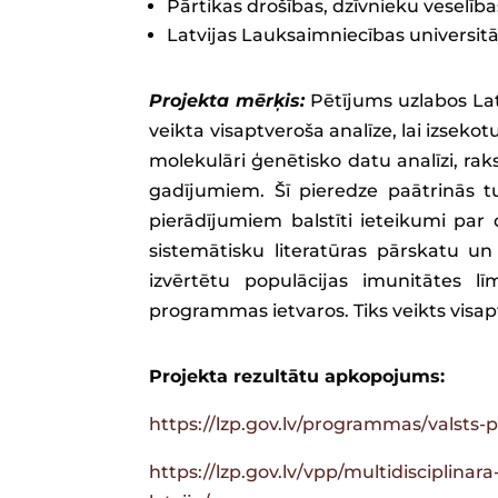
Pārtikas drošības, dzīvnieku veselība
Latvijas Lauksaimniecības universitā
Projekta mērķis:
Pētījums uzlabos Lat
veikta visaptveroša analīze, lai izsek
molekulāri ģenētisko datu analīzi, ra
gadījumiem. Šī pieredze paātrinās 
pierādījumiem balstīti ieteikumi par
sistemātisku literatūras pārskatu un
izvērtētu populācijas imunitātes 
programmas ietvaros. Tiks veikts visa
Projekta rezultātu apkopojums:
https://lzp.gov.lv/programmas/valsts
https://lzp.gov.lv/vpp/multidisciplin