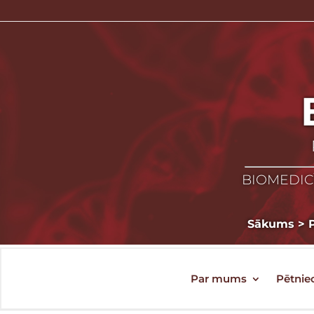
BIOMEDICĪ
Sākums
>
Par mums
Pētnie