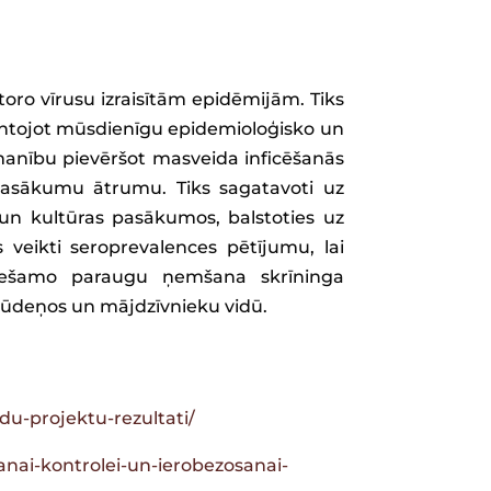
oro vīrusu izraisītām epidēmijām. Tiks
zmantojot mūsdienīgu epidemioloģisko un
zmanību pievēršot masveida inficēšanās
pasākumu ātrumu. Tiks sagatavoti uz
 un kultūras pasākumos, balstoties uz
 veikti seroprevalences pētījumu, lai
eciešamo paraugu ņemšana skrīninga
kūdeņos un mājdzīvnieku vidū.
u-projektu-rezultati/
anai-kontrolei-un-ierobezosanai-