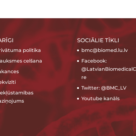
ARĪGI
SOCIĀLIE TĪKLI
rivātuma politika
bmc@biomed.lu.lv
rauksmes celšana
Facebook:
@LatvianBiomedicalC
akances
re
kvizīti
Twitter: @BMC_LV
iekļūstamības
Youtube kanāls
aziņojums