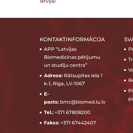
latvija/
KONTAKTINFORMĀCIJA
SV
APP “Latvijas
P
Biomedicīnas pētījumu
T
un studiju centrs”
V
Adrese:
Rātsupītes iela 1
Re
k-1, Rīga, LV-1067
P
E-
p
pasts:
bmc@biomed.lu.lv
Tel.:
+371 67808200
Fakss:
+371 67442407