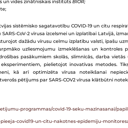
s un vides zinātniskais institūts
BIOR;
te;
vijas sistēmisko sagatavotību COVID-19 un citu respirat
otu SARS-CoV-2 vīrusa izcelsmei un izplatībai Latvijā, i
ksturojot dažādu vīrusu celmu izplatību valstī, īpašu u
turpmāko uzliesmojumu izmeklēšanas un kontroles 
 drošības pasākumiem skolās, slimnīcās, darba vietās
 eksperimentiem, pielietojot inovatīvas metodes. Tiks
līmeni, kā arī optimizēta vīrusa noteikšanai nepi
ptverošs pētījums par SARS-COV2 vīrusa klātbūtni note
-petijumu-programmas/covid-19-seku-mazinasanai/papild
ara-pieeja-covid19-un-citu-nakotnes-epidemiju-monitores