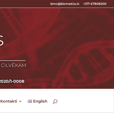
bmc@biomed.lu.lv
+371 67808200
S
S
Z CILVĒKAM
020/1-0008
Kontakti
English