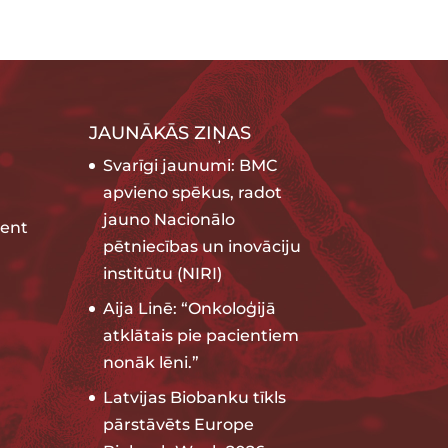
JAUNĀKĀS ZIŅAS
Svarīgi jaunumi: BMC
apvieno spēkus, radot
jauno Nacionālo
ent
pētniecības un inovāciju
institūtu (NIRI)
Aija Linē: “Onkoloģijā
atklātais pie pacientiem
nonāk lēni.”
Latvijas Biobanku tīkls
pārstāvēts Europe