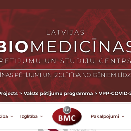
LATVIJAS
BIO
MEDICĪNA
PĒTĪJUMU UN STUDIJU CENTR
NAS PĒTĪJUMI UN IZGLĪTĪBA NO GĒNIEM LĪD
Projects
>
Valsts pētījumu programma
>
VPP-COVID-2
cība
Izglītība
Pakalpojumi