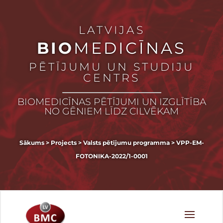
LATVIJAS
BIO
MEDICĪNAS
PĒTĪJUMU UN STUDIJU
CENTRS
BIOMEDICĪNAS PĒTĪJUMI UN IZGLĪTĪBA
NO GĒNIEM LĪDZ CILVĒKAM
Sākums
>
Projects
>
Valsts pētījumu programma
>
VPP-EM-
FOTONIKA-2022/1-0001