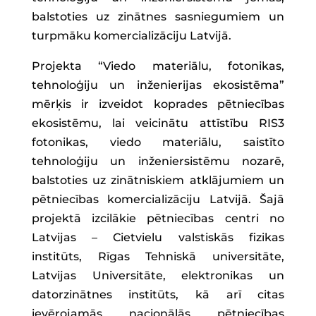
balstoties uz zinātnes sasniegumiem un
turpmāku komercializāciju Latvijā.
Projekta “Viedo materiālu, fotonikas,
tehnoloģiju un inženierijas ekosistēma”
mērķis ir izveidot koprades pētniecības
ekosistēmu, lai veicinātu attīstību RIS3
fotonikas, viedo materiālu, saistīto
tehnoloģiju un inženiersistēmu nozarē,
balstoties uz zinātniskiem atklājumiem un
pētniecības komercializāciju Latvijā. Šajā
projektā izcilākie pētniecības centri no
Latvijas – Cietvielu valstiskās fizikas
institūts, Rīgas Tehniskā universitāte,
Latvijas Universitāte, elektronikas un
datorzinātnes institūts, kā arī citas
ievērojamās nacionālās pētniecības