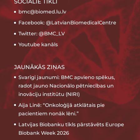
SOCIĀLIE TĪKLI
bmc@biomed.lu.lv
Facebook: @LatvianBiomedicalCentre
Twitter: @BMC_LV
Youtube kanāls
JAUNĀKĀS ZIŅAS
Svarīgi jaunumi: BMC apvieno spēkus,
radot jauno Nacionālo pētniecības un
inovāciju institūtu (NIRI)
Aija Linē: “Onkoloģijā atklātais pie
pacientiem nonāk lēni.”
Latvijas Biobanku tīkls pārstāvēts Europe
Biobank Week 2026