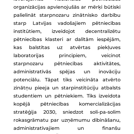
organizācijas apvienojušās ar mērķi būtiski
palielināt starpnozaru zinātnisko darbību
starp Latvijas vadošajiem pētniecības
institūtiem, izveidojot decentralizētu
pētniecības klasteri ar dalītām iespējām,
kas balstītas uz atvērtas piekļuves
laboratorijas principiem, veicinot
starpnozaru pētniecības aktivitātes,
administratīvās spējas un inovāciju
potenciālu. Tāpat tiks veicināta atvērto
zinātņu pieeja un starpinstitūciju atbalsts
studentiem un pētniekiem. Tiks izveidota
kopējā pētniecības komercializācijas
stratēģija 2030, sniedzot soli-pa-solim
rokasgrāmatu par uzņēmumu dibināšanu,
administratīvajiem un finanšu