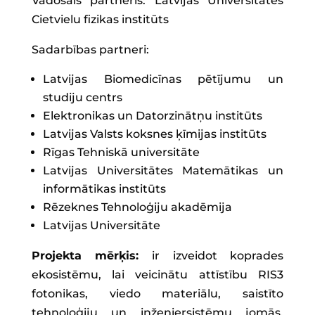
Vadošais partneris: Latvijas Universitātes
Cietvielu fizikas institūts
Sadarbības partneri:
Latvijas Biomedicīnas pētījumu un
studiju centrs
Elektronikas un Datorzinātņu institūts
Latvijas Valsts koksnes ķīmijas institūts
Rīgas Tehniskā universitāte
Latvijas Universitātes Matemātikas un
informātikas institūts
Rēzeknes Tehnoloģiju akadēmija
Latvijas Universitāte
Projekta mērķis:
ir izveidot koprades
ekosistēmu, lai veicinātu attīstību RIS3
fotonikas, viedo materiālu, saistīto
tehnoloģiju un inženiersistēmu jomās,