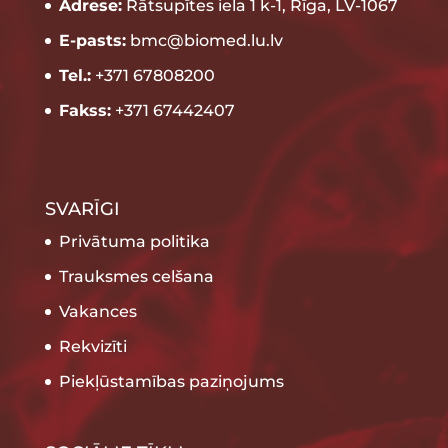
Adrese:
Rātsupītes iela 1 k-1, Rīga, LV-1067
E-pasts:
bmc@biomed.lu.lv
Tel.:
+371 67808200
Fakss:
+371 67442407
SVARĪGI
Privātuma politika
Trauksmes celšana
Vakances
Rekvizīti
Piekļūstamības paziņojums