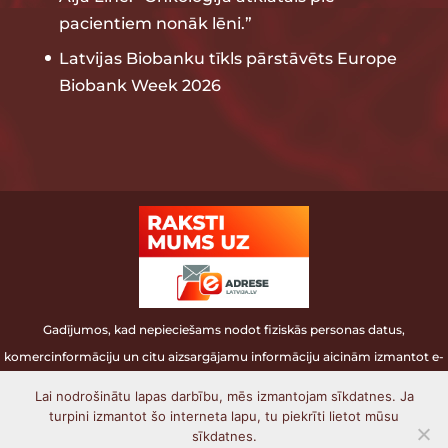
pacientiem nonāk lēni.”
Latvijas Biobanku tīkls pārstāvēts Europe
Biobank Week 2026
Gadījumos, kad nepieciešams nodot fiziskās personas datus,
komercinformāciju un citu aizsargājamu informāciju aicinām izmantot e-
adresi.
Lai nodrošinātu lapas darbību, mēs izmantojam sīkdatnes. Ja
turpini izmantot šo interneta lapu, tu piekrīti lietot mūsu
Latvijas Biomedicīnas pētījumu un studiju
sīkdatnes.