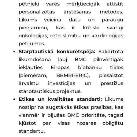
pētnieki varēs mērķtiecīgāk attīstīt
personalizētas ārstēšanas metodes.
Likums veicina datu un paraugu
pieejamību, kas ir kritiski svarīgi
onkoloģijas, reto slimību un kardioloģijas
pētījumos.
Starptautiskā konkurētspēja:
Sakārtota
likumdošana ļauj BMC pilnvērtīgāk
iekļauties Eiropas biobanku tīklos
(piemēram, BBMRI-ERIC), piesaistot
ārvalstu investīcijas un prestižus
starptautiskus projektus.
Ētikas un kvalitātes standarti:
Likums
nostiprina augstākās ētikas prasības, kas
vienmēr ir bijušas BMC prioritāte, tagad
kļūstot par visas nozares obligātu
standartu.