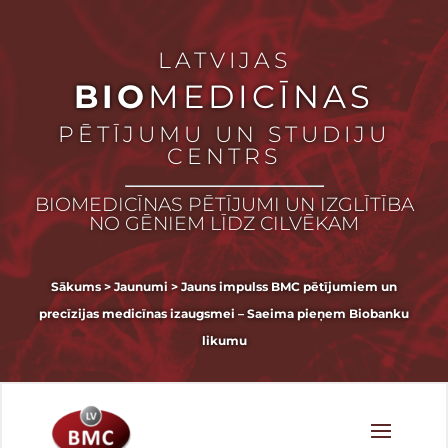
LATVIJAS
BIO
MEDICĪNAS
PĒTĪJUMU UN STUDIJU
CENTRS
BIOMEDICĪNAS PĒTĪJUMI UN IZGLĪTĪBA
NO GĒNIEM LĪDZ CILVĒKAM
Sākums
>
Jaunumi
>
Jauns impulss BMC pētījumiem un
precīzijas medicīnas izaugsmei – Saeima pieņem Biobanku
likumu