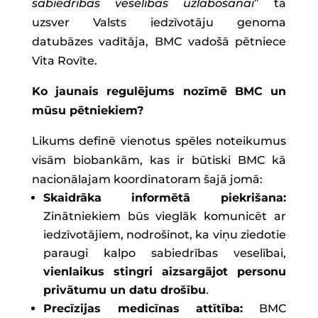
sabiedrības veselības uzlabošanai
” tā
uzsver Valsts iedzīvotāju genoma
datubāzes vadītāja, BMC vadošā pētniece
Vita Rovīte.
Ko jaunais regulējums nozīmē BMC un
mūsu pētniekiem?
Likums definē vienotus spēles noteikumus
visām biobankām, kas ir būtiski BMC kā
nacionālajam koordinatoram šajā jomā:
Skaidrāka informētā piekrišana:
Zinātniekiem būs vieglāk komunicēt ar
iedzīvotājiem, nodrošinot, ka viņu ziedotie
paraugi kalpo sabiedrības veselībai,
vienlaikus stingri aizsargājot personu
privātumu un datu drošību
.
Precīzijas medicīnas attītība:
BMC