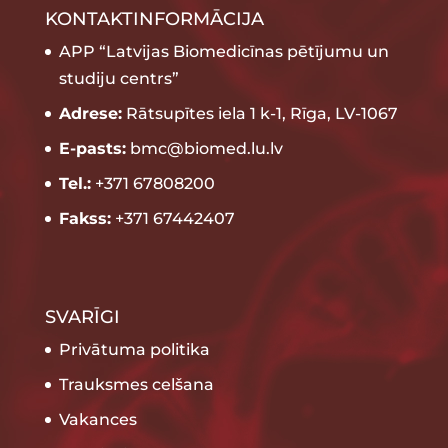
KONTAKTINFORMĀCIJA
APP “Latvijas Biomedicīnas pētījumu un
studiju centrs”
Adrese:
Rātsupītes iela 1 k-1, Rīga, LV-1067
E-pasts:
bmc@biomed.lu.lv
Tel.:
+371 67808200
Fakss:
+371 67442407
SVARĪGI
Privātuma politika
Trauksmes celšana
Vakances