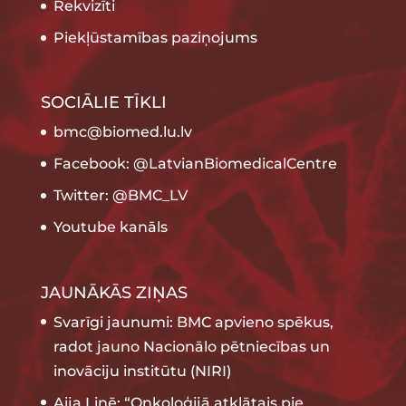
Rekvizīti
Piekļūstamības paziņojums
SOCIĀLIE TĪKLI
bmc@biomed.lu.lv
Facebook: @LatvianBiomedicalCentre
Twitter: @BMC_LV
Youtube kanāls
JAUNĀKĀS ZIŅAS
Svarīgi jaunumi: BMC apvieno spēkus,
radot jauno Nacionālo pētniecības un
inovāciju institūtu (NIRI)
Aija Linē: “Onkoloģijā atklātais pie