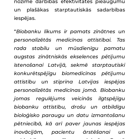
nozīmē darbības efektivitātes pieaugumu
un plašākas starptautiskās sadarbības
iespējas.
“
Biobanku likums ir pamats zinātnes un
personalizētās medicīnas attīstībai. Tas
rada stabilu un mūsdienīgu pamatu
augstas zinātniskās ekselences pētījumu
īstenošanai Latvijā, sekmē starptautiski
konkurētspējīgu biomedicīnas pētījumu
attīstību un stiprina Latvijas iespējas
personalizētās medicīnas jomā. Biobanku
jomas regulējums veicinās ilgtspējīgu
biobanku attīstību, drošu un atbildīgu
bioloģisko paraugu un datu izmantošanu
pētniecībā, kā arī paver jaunas iespējas
inovācijām, pacientu ārstēšanai un