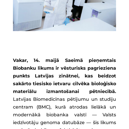
Vakar, 14. maijā Saeimā pieņemtais
Biobanku likums ir vēsturisks pagrieziena
punkts Latvijas zinātnei, kas beidzot
sakārto tiesisko ietvaru cilvēka bioloģisko
materiālu izmantošanai pētniecībā.
Latvijas Biomedicīnas pētījumu un studiju
centram (BMC), kurā atrodas lielākā un
modernākā biobanka valstī — Valsts
iedzīvotāju genoma datubāze — šis likums