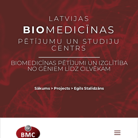
LATVIJAS
BIO
MEDICĪNAS
PĒTĪJUMU UN STUDIJU
CENTRS
BIOMEDICĪNAS PĒTĪJUMI UN IZGLĪTĪBA
NO GĒNIEM LĪDZ CILVĒKAM
Sākums
>
Projects
>
Egils Stalidzāns