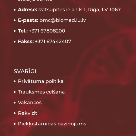
Adrese:
Rātsupītes iela 1 k-1, Rīga, LV-1067
E-pasts:
bmc@biomed.lu.lv
Tel.:
+371 67808200
Fakss:
+371 67442407
SVARĪGI
Privātuma politika
Trauksmes celšana
Vakances
Rekvizīti
Piekļūstamības paziņojums