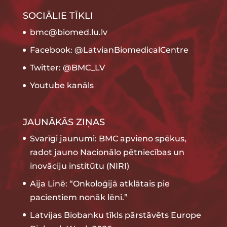
SOCIĀLIE TĪKLI
bmc@biomed.lu.lv
Facebook: @LatvianBiomedicalCentre
Twitter: @BMC_LV
Youtube kanāls
JAUNĀKĀS ZIŅAS
Svarīgi jaunumi: BMC apvieno spēkus,
radot jauno Nacionālo pētniecības un
inovāciju institūtu (NIRI)
Aija Linē: “Onkoloģijā atklātais pie
pacientiem nonāk lēni.”
Latvijas Biobanku tīkls pārstāvēts Europe