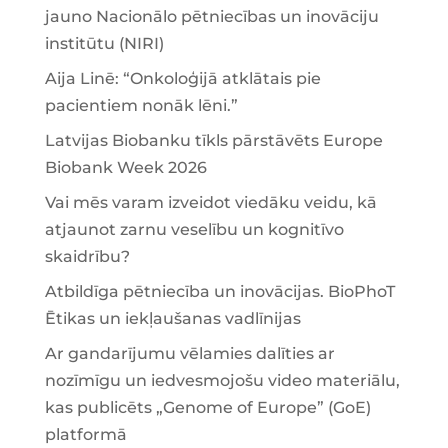
jauno Nacionālo pētniecības un inovāciju
institūtu (NIRI)
Aija Linē: “Onkoloģijā atklātais pie
pacientiem nonāk lēni.”
Latvijas Biobanku tīkls pārstāvēts Europe
Biobank Week 2026
Vai mēs varam izveidot viedāku veidu, kā
atjaunot zarnu veselību un kognitīvo
skaidrību?
Atbildīga pētniecība un inovācijas. BioPhoT
Ētikas un iekļaušanas vadlīnijas
Ar gandarījumu vēlamies dalīties ar
nozīmīgu un iedvesmojošu video materiālu,
kas publicēts „Genome of Europe” (GoE)
platformā