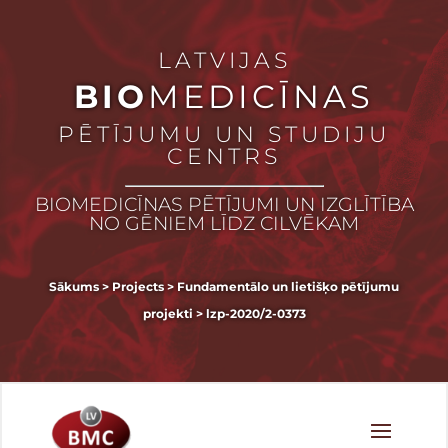
LATVIJAS
BIO
MEDICĪNAS
PĒTĪJUMU UN STUDIJU
CENTRS
BIOMEDICĪNAS PĒTĪJUMI UN IZGLĪTĪBA
NO GĒNIEM LĪDZ CILVĒKAM
Sākums
>
Projects
>
Fundamentālo un lietišķo pētījumu
projekti
>
lzp-2020/2-0373