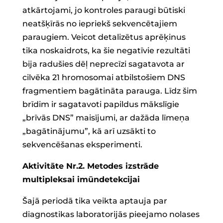
atkārtojami, jo kontroles paraugi būtiski
neatšķīrās no iepriekš sekvencētajiem
paraugiem. Veicot detalizētus aprēķinus
tika noskaidrots, ka šie negatīvie rezultāti
bija radušies dēļ neprecīzi sagatavota ar
cilvēka 21 hromosomai atbilstošiem DNS
fragmentiem bagātināta parauga. Līdz šim
brīdim ir sagatavoti papildus mākslīgie
„brīvās DNS” maisījumi, ar dažāda līmeņa
„bagātinājumu”, kā arī uzsākti to
sekvencēšanas eksperimenti.
Aktivitāte Nr.2. Metodes izstrāde
multipleksai imūndetekcijai
Šajā periodā tika veikta aptauja par
diagnostikas laboratorijās pieejamo nolases