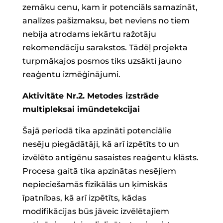
zemāku cenu, kam ir potenciāls samazināt,
analīzes pašizmaksu, bet neviens no tiem
nebija atrodams iekārtu ražotāju
rekomendāciju sarakstos. Tādēļ projekta
turpmākajos posmos tiks uzsākti jauno
reaģentu izmēģinājumi.
Aktivitāte Nr.2. Metodes izstrāde
multipleksai imūndetekcijai
Šajā periodā tika apzināti potenciālie
nesēju piegādātāji, kā arī izpētīts to un
izvēlēto antigēnu sasaistes reaģentu klāsts.
Procesa gaitā tika apzinātas nesējiem
nepieciešamās fizikālās un ķīmiskās
īpatnības, kā arī izpētīts, kādas
modifikācijas būs jāveic izvēlētajiem