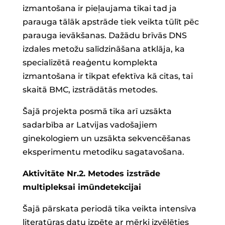
izmantošana ir pieļaujama tikai tad ja
parauga tālāk apstrāde tiek veikta tūlīt pēc
parauga ievākšanas. Dažādu brīvās DNS
izdales metožu salīdzināšana atklāja, ka
specializētā reaģentu komplekta
izmantošana ir tikpat efektīva kā citas, tai
skaitā BMC, izstrādātās metodes.
Šajā projekta posmā tika arī uzsākta
sadarbība ar Latvijas vadošajiem
ginekologiem un uzsākta sekvencēšanas
eksperimentu metodiku sagatavošana.
Aktivitāte Nr.2. Metodes izstrāde
multipleksai imūndetekcijai
Šajā pārskata periodā tika veikta intensīva
literatūras datu izpēte ar mērķi izvēlēties