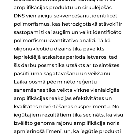
amplifikācijas produktu un cirkulējošās
DNS vienlaicīgu sekvencēšanu, identificēt
polimorfismus, kas hetrozigotiskā stāvoklī ir
sastopami tikai auglim un veikt identificēto
polimorfismu kvantitatīvo analīzi. Tā kā
oligonukleotīdu dizains tika paveikts
iepriekšējā atskaites perioda ietvaros, tad
šis darbu posms tika uzsākts ar to sintēzes
pasūtījuma sagatavošanu un veikšanu.
Laika posmā pēc minēto reģentu
saņemšanas tika veikta virkne vienlaicīgās
amplifikācijas reakcijas efektivitātes un
kvalitātes novērtēšanas eksperimentu. No
iegūtajiem rezultātiem tika secināts, ka visu
izvēlēto genoma rajonu amplifikācija noris
apmierinošā līmenī, un, ka iegūtie produkti