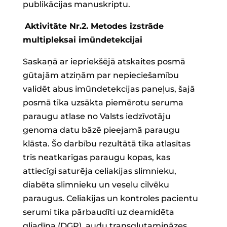
publikācijas manuskriptu.
Aktivitāte Nr.2. Metodes izstrāde
multipleksai imūndetekcijai
Saskaņā ar iepriekšējā atskaites posmā
gūtajām atziņām par nepieciešamību
validēt abus imūndetekcijas paneļus, šajā
posmā tika uzsākta piemērotu seruma
paraugu atlase no Valsts iedzīvotāju
genoma datu bāzē pieejamā paraugu
klāsta. Šo darbību rezultātā tika atlasītas
trīs neatkarīgas paraugu kopas, kas
attiecīgi saturēja celiakijas slimnieku,
diabēta slimnieku un veselu cilvēku
paraugus. Celiakijas un kontroles pacientu
serumi tika pārbaudīti uz deamidēta
gliadīna (DGP), audu transglutamināzes