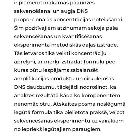
ir piemēroti nākamās paaudzes
sekvencēšanai un augļa DNS
proporcionālās koncentrācijas noteikšanai.
Šim pozitīvajiem atzinumam sekoja paša
sekvencēšanas un kvantificēšanas
eksperimenta metodiskās daļas izstrāde.
Tās ietvaros tika veikti koncentrāciju
aprēķini, ar mērķi izstrādāt formulu pēc
kuras būtu iespējams sabalansēt
amplifikācijas produktu un cirkulējošās
DNS daudzumu, tādejādi nodrošinot, ka
analīzes rezultātā kāda ko komponentēm
nenomāc otru. Atskaites posma noslēgumā
iegūtā formula tika pielietota praksē, veicot
sekvencēšanas eksperimentu uz vairākiem
no iepriekš iegūtajiem paraugiem.