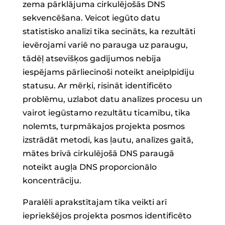
zema pārklājuma cirkulējošās DNS
sekvencēšana. Veicot iegūto datu
statistisko analīzi tika secināts, ka rezultāti
ievērojami variē no parauga uz paraugu,
tādēļ atsevišķos gadījumos nebija
iespējams pārliecinoši noteikt aneiplpidiju
statusu. Ar mērķi, risināt identificēto
problēmu, uzlabot datu analīzes procesu un
vairot iegūstamo rezultātu ticamību, tika
nolemts, turpmākajos projekta posmos
izstrādāt metodi, kas ļautu, analīzes gaitā,
mātes brīvā cirkulējošā DNS paraugā
noteikt augļa DNS proporcionālo
koncentrāciju.
Paralēli aprakstītajam tika veikti arī
iepriekšējos projekta posmos identificēto