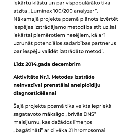
iekārtu klāstu un par vispopulārāko tika
atzīta „Luminex 100/200 analyzer”.
Nākamajā projekta posmā plānots izvērtēt
iespējas izstrādājamo metodi balstīt uz šai
iekārtai piemērotiem nesējiem, kā arī
uzrunāt potenciālos sadarbības partnerus
par iespēju validēt izstrādāto metodi.
Līdz 2014.gada decembrim
Aktivitāte Nr.1. Metodes izstrāde
neinvazīvai prenatālai aneiploīdiju
diagnosticēšanai
Šajā projekta posmā tika veikta iepriekš
sagatavoto mākslīgo „brīvās DNS”
maisījumu, kas dažādos līmeņos
„bagātināti” ar cilvēka 21 hromosomai