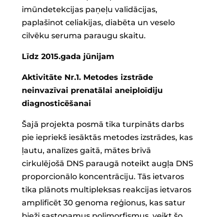
imūndetekcijas paņeļu validācijas,
paplašinot celiakijas, diabēta un veselo
cilvēku seruma paraugu skaitu.
Līdz 2015.gada jūnijam
Aktivitāte Nr.1. Metodes izstrāde
neinvazīvai prenatālai aneiploīdiju
diagnosticēšanai
Šajā projekta posmā tika turpināts darbs
pie iepriekš iesāktās metodes izstrādes, kas
ļautu, analīzes gaitā, mātes brīvā
cirkulējošā DNS paraugā noteikt augļa DNS
proporcionālo koncentrāciju. Tās ietvaros
tika plānots multipleksas reakcijas ietvaros
amplificēt 30 genoma reģionus, kas satur
bieži sastopamus polimorfismus, veikt šo