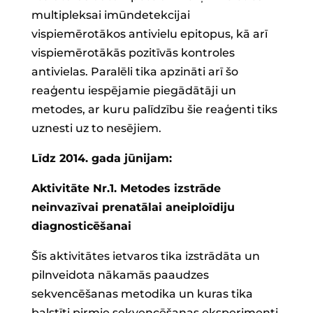
multipleksai imūndetekcijai
vispiemērotākos antivielu epitopus, kā arī
vispiemērotākās pozitīvās kontroles
antivielas. Paralēli tika apzināti arī šo
reaģentu iespējamie piegādātāji un
metodes, ar kuru palīdzību šie reaģenti tiks
uznesti uz to nesējiem.
Līdz 2014. gada jūnijam:
Aktivitāte Nr.1. Metodes izstrāde
neinvazīvai prenatālai aneiploīdiju
diagnosticēšanai
Šīs aktivitātes ietvaros tika izstrādāta un
pilnveidota nākamās paaudzes
sekvencēšanas metodika un kuras tika
balstīti pirmie sekvencēšanas eksperimenti.