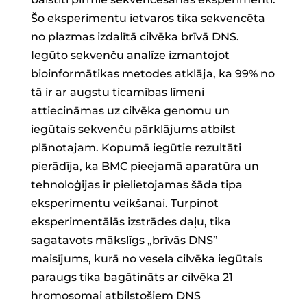
Šo eksperimentu ietvaros tika sekvencēta
no plazmas izdalītā cilvēka brīvā DNS.
Iegūto sekvenču analīze izmantojot
bioinformātikas metodes atklāja, ka 99% no
tā ir ar augstu ticamības līmeni
attiecināmas uz cilvēka genomu un
iegūtais sekvenču pārklājums atbilst
plānotajam. Kopumā iegūtie rezultāti
pierādīja, ka BMC pieejamā aparatūra un
tehnoloģijas ir pielietojamas šāda tipa
eksperimentu veikšanai. Turpinot
eksperimentālās izstrādes daļu, tika
sagatavots mākslīgs „brīvās DNS”
maisījums, kurā no vesela cilvēka iegūtais
paraugs tika bagātināts ar cilvēka 21
hromosomai atbilstošiem DNS