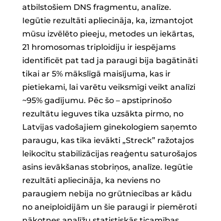
atbilstošiem DNS fragmentu, analīze.
Iegūtie rezultāti apliecināja, ka, izmantojot
mūsu izvēlēto pieeju, metodes un iekārtas,
21 hromosomas triploidiju ir iespējams
identificēt pat tad ja paraugi bija bagātināti
tikai ar 5% mākslīgā maisījuma, kas ir
pietiekami, lai varētu veiksmīgi veikt analīzi
~95% gadījumu. Pēc šo – apstiprinošo
rezultātu ieguves tika uzsākta pirmo, no
Latvijas vadošajiem ginekologiem saņemto
paraugu, kas tika ievākti „Streck” ražotajos
leikocītu stabilizācijas reaģentu saturošajos
asins ievākšanas stobriņos, analīze. Iegūtie
rezultāti apliecināja, ka neviens no
paraugiem nebija no grūtniecības ar kādu
no aneiploidijām un šie paraugi ir piemēroti
nākotnes analīžu statistiskās ticamības