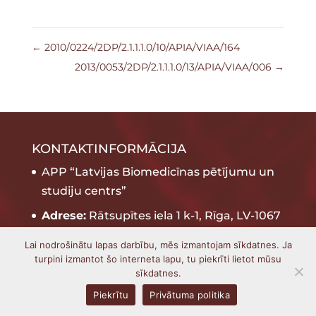
←
2010/0224/2DP/2.1.1.1.0/10/APIA/VIAA/164
2013/0053/2DP/2.1.1.1.0/13/APIA/VIAA/006
→
KONTAKTINFORMĀCIJA
APP “Latvijas Biomedicīnas pētījumu un
studiju centrs”
Adrese:
Rātsupītes iela 1 k-1, Rīga, LV-1067
E-pasts:
bmc@biomed.lu.lv
Lai nodrošinātu lapas darbību, mēs izmantojam sīkdatnes. Ja
turpini izmantot šo interneta lapu, tu piekrīti lietot mūsu
Tel.:
+371 67808200
sīkdatnes.
Fakss:
+371 67442407
Piekrītu
Privātuma politika