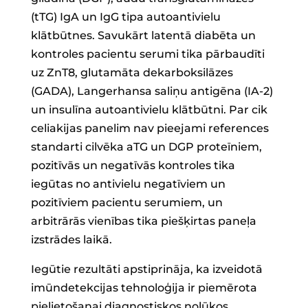
(tTG) IgA un IgG tipa autoantivielu
klātbūtnes. Savukārt latentā diabēta un
kontroles pacientu serumi tika pārbaudīti
uz ZnT8, glutamāta dekarboksilāzes
(GADA), Langerhansa saliņu antigēna (IA-2)
un insulīna autoantivielu klātbūtni. Par cik
celiakijas panelim nav pieejami references
standarti cilvēka aTG un DGP proteīniem,
pozitīvās un negatīvās kontroles tika
iegūtas no antivielu negatīviem un
pozitīviem pacientu serumiem, un
arbitrārās vienības tika piešķirtas paneļa
izstrādes laikā.
Iegūtie rezultāti apstiprināja, ka izveidotā
imūndetekcijas tehnoloģija ir piemērota
pielietošanai diagnostiskos nolūkos.