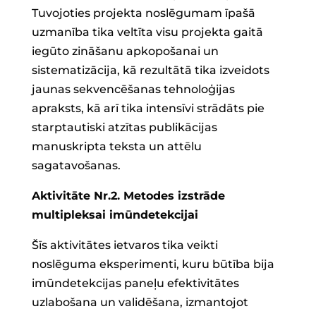
Tuvojoties projekta noslēgumam īpašā
uzmanība tika veltīta visu projekta gaitā
iegūto zināšanu apkopošanai un
sistematizācija, kā rezultātā tika izveidots
jaunas sekvencēšanas tehnoloģijas
apraksts, kā arī tika intensīvi strādāts pie
starptautiski atzītas publikācijas
manuskripta teksta un attēlu
sagatavošanas.
Aktivitāte Nr.2. Metodes izstrāde
multipleksai imūndetekcijai
Šīs aktivitātes ietvaros tika veikti
noslēguma eksperimenti, kuru būtība bija
imūndetekcijas paneļu efektivitātes
uzlabošana un validēšana, izmantojot