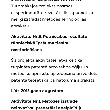
Turpmākajos projekta posmos
eksperimentālie rezultāti tiks apkopoti ar
mērķi izstrādāt metodes Tehnoloģijas
aprakstu.
Aktivitāte Nr.3. Pētniecības rezultātu
rūpnieciskā īpašuma tiesību
nostiprināšana
Šīs projekta aktivitātes ietvaros tika
turpināta patentējamo tehnoloģiju un
metodiku aprakstu apkopošana un veidots
patenta teorētiskā pamatojuma apraksts.
Līdz 2015.gada augustam
Aktivitāte Nr.1. Metodes izstrāde
neinvazīvai prenatālai aneiploīdiju