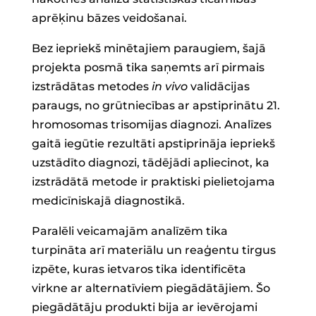
aprēķinu bāzes veidošanai.
Bez iepriekš minētajiem paraugiem, šajā
projekta posmā tika saņemts arī pirmais
izstrādātas metodes
in vivo
validācijas
paraugs, no grūtniecības ar apstiprinātu 21.
hromosomas trisomijas diagnozi. Analīzes
gaitā iegūtie rezultāti apstiprināja iepriekš
uzstādīto diagnozi, tādējādi apliecinot, ka
izstrādātā metode ir praktiski pielietojama
medicīniskajā diagnostikā.
Paralēli veicamajām analīzēm tika
turpināta arī materiālu un reaģentu tirgus
izpēte, kuras ietvaros tika identificēta
virkne ar alternatīviem piegādātājiem. Šo
piegādātāju produkti bija ar ievērojami