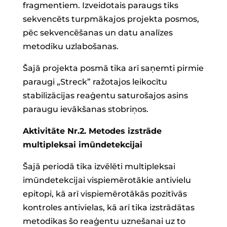
fragmentiem. Izveidotais paraugs tiks
sekvencēts turpmākajos projekta posmos,
pēc sekvencēšanas un datu analīzes
metodiku uzlabošanas.
Šajā projekta posmā tika arī saņemti pirmie
paraugi „Streck” ražotajos leikocītu
stabilizācijas reaģentu saturošajos asins
paraugu ievākšanas stobriņos.
Aktivitāte Nr.2. Metodes izstrāde
multipleksai imūndetekcijai
Šajā periodā tika izvēlēti multipleksai
imūndetekcijai vispiemērotākie antivielu
epitopi, kā arī vispiemērotākās pozitīvās
kontroles antivielas, kā arī tika izstrādātas
metodikas šo reaģentu uznešanai uz to