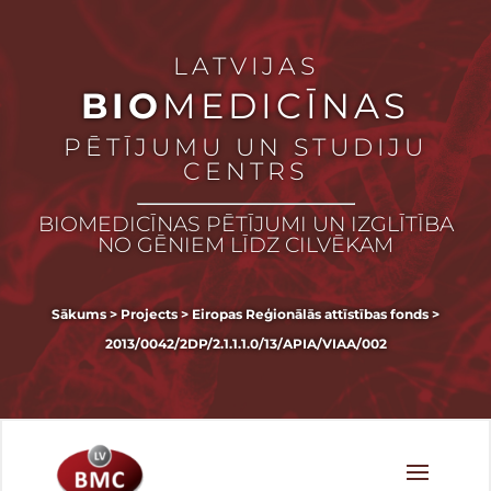
LATVIJAS
BIO
MEDICĪNAS
PĒTĪJUMU UN STUDIJU
CENTRS
BIOMEDICĪNAS PĒTĪJUMI UN IZGLĪTĪBA
NO GĒNIEM LĪDZ CILVĒKAM
Sākums
>
Projects
>
Eiropas Reģionālās attīstības fonds
>
2013/0042/2DP/2.1.1.1.0/13/APIA/VIAA/002