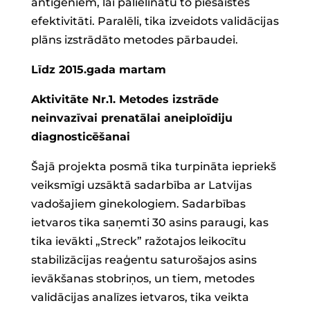
antigēniem, lai palielinātu to piesaistes
efektivitāti. Paralēli, tika izveidots validācijas
plāns izstrādāto metodes pārbaudei.
Līdz 2015.gada martam
Aktivitāte Nr.1. Metodes izstrāde
neinvazīvai prenatālai aneiploīdiju
diagnosticēšanai
Šajā projekta posmā tika turpināta iepriekš
veiksmīgi uzsāktā sadarbība ar Latvijas
vadošajiem ginekologiem. Sadarbības
ietvaros tika saņemti 30 asins paraugi, kas
tika ievākti „Streck” ražotajos leikocītu
stabilizācijas reaģentu saturošajos asins
ievākšanas stobriņos, un tiem, metodes
validācijas analīzes ietvaros, tika veikta