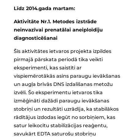
Līdz 2014.gada martam:
Aktivitāte Nr.1. Metodes izstrāde
neinvazīvai prenatālai aneiploīdiju
diagnosticēšanai
Šīs aktivitātes ietvaros projekta izpildes
pirmajā pārskata periodā tika veikti
eksperimenti, kas saistīti ar
vispiemērotākās asins paraugu ievākšanas
un augļa brīvās DNS izdalīšanas metožu
izvēli. Šo eksperimentu ietvaros tika
izmēģināti dažādi paraugu ievākšanas
stobriņi un rezultāti uzrādīja, ka stabilākos
rādītājus izdodas iegūt no sorbiņiem, kas
satur leikocītu stabilizācijas reaģentu,
savukārt EDTA saturošu stobriņu