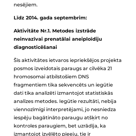
nesējiem.
Līdz 2014. gada septembrim:
Aktivitāte Nr.1. Metodes izstrāde
neinvazīvai prenatālai aneiploīdiju
diagnosticēšanai
Šīs aktivitātes ietvaros iepriekšējos projekta
posmos izveidotais paraugs ar cilvēka 21
hromosomai atbilstošiem DNS
fragmentiem tika sekvencēts un iegūtie
dati tika analizēti izmantojot statistiskās
analīzes metodes. Iegūtie rezultāti, nebija
viennozīmīgi interpretējami, jo nesniedza
iespēju bagātināto paraugu atšķirt no
kontroles paraugiem, bet uzrādīja, ka
izmantojot izvēlēto pieeju, tie ir