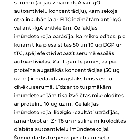
serumu (ar jau zināmo IgA vai IgG
autoantivielu koncentrāciju), kam sekoja
otra inkubācija ar FITC iezīmētām anti-IgG
vai anti-IgA antivielām. Celiakijas
imūndetekcija parādīja, ka mikrolodītes, pie
kurām tika piesaistītas 50 un 10 ug DGP un
tTG, spēj efektīvi atpazīt serumā esošās
autoantivielas. Kaut gan te jāmin, ka pie
proteīna augstākās koncentrācijas (50 ug
uz ml) ir nedaudz augstāks fons veselo
cilvēku serumā. Līdz ar to turpmākām
imundetekcijām tika izvēlētas mikrolodītes
ar proteīnu 10 ug uz ml. Celiakijas
imūndetekcijai līdzīgie rezultāti uzrādījās,
izmantojot arī ZnT8 un insulīna mikrolodītes
diabēta autoantivielu imūndetekcijai.
Šobrīd darbs turpinās pie abu minēto