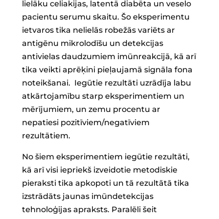
lielāku celiakijas, latentā diabēta un veselo
pacientu serumu skaitu. Šo eksperimentu
ietvaros tika nelielās robežās variēts ar
antigēnu mikrolodīšu un detekcijas
antivielas daudzumiem imūnreakcijā, kā arī
tika veikti aprēķini pieļaujamā signāla fona
noteikšanai. Iegūtie rezultāti uzrādīja labu
atkārtojamību starp eksperimentiem un
mērījumiem, un zemu procentu ar
nepatiesi pozitīviem/negatīviem
rezultātiem.
No šiem eksperimentiem iegūtie rezultāti,
kā arī visi iepriekš izveidotie metodiskie
pieraksti tika apkopoti un tā rezultātā tika
izstrādāts jaunas imūndetekcijas
tehnoloģijas apraksts. Paralēli šeit