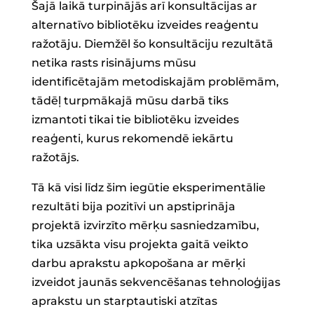
Šajā laikā turpinājās arī konsultācijas ar
alternatīvo bibliotēku izveides reaģentu
ražotāju. Diemžēl šo konsultāciju rezultātā
netika rasts risinājums mūsu
identificētajām metodiskajām problēmām,
tādēļ turpmākajā mūsu darbā tiks
izmantoti tikai tie bibliotēku izveides
reaģenti, kurus rekomendē iekārtu
ražotājs.
Tā kā visi līdz šim iegūtie eksperimentālie
rezultāti bija pozitīvi un apstiprināja
projektā izvirzīto mērķu sasniedzamību,
tika uzsākta visu projekta gaitā veikto
darbu aprakstu apkopošana ar mērķi
izveidot jaunās sekvencēšanas tehnoloģijas
aprakstu un starptautiski atzītas