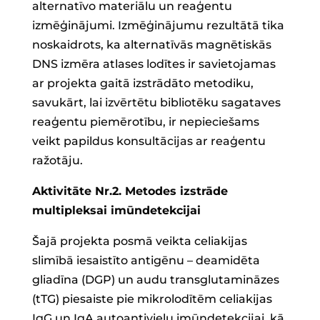
alternatīvo materiālu un reaģentu
izmēģinājumi. Izmēģinājumu rezultātā tika
noskaidrots, ka alternatīvās magnētiskās
DNS izmēra atlases lodītes ir savietojamas
ar projekta gaitā izstrādāto metodiku,
savukārt, lai izvērtētu bibliotēku sagataves
reaģentu piemērotību, ir nepieciešams
veikt papildus konsultācijas ar reaģentu
ražotāju.
Aktivitāte Nr.2. Metodes izstrāde
multipleksai imūndetekcijai
Šajā projekta posmā veikta celiakijas
slimībā iesaistīto antigēnu – deamidēta
gliadīna (DGP) un audu transglutamināzes
(tTG) piesaiste pie mikrolodītēm celiakijas
IgG un IgA autoantivielu imūndetekcijai, kā