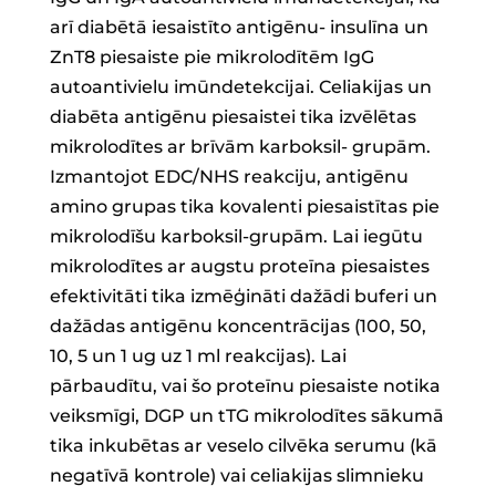
arī diabētā iesaistīto antigēnu- insulīna un
ZnT8 piesaiste pie mikrolodītēm IgG
autoantivielu imūndetekcijai. Celiakijas un
diabēta antigēnu piesaistei tika izvēlētas
mikrolodītes ar brīvām karboksil- grupām.
Izmantojot EDC/NHS reakciju, antigēnu
amino grupas tika kovalenti piesaistītas pie
mikrolodīšu karboksil-grupām. Lai iegūtu
mikrolodītes ar augstu proteīna piesaistes
efektivitāti tika izmēģināti dažādi buferi un
dažādas antigēnu koncentrācijas (100, 50,
10, 5 un 1 ug uz 1 ml reakcijas). Lai
pārbaudītu, vai šo proteīnu piesaiste notika
veiksmīgi, DGP un tTG mikrolodītes sākumā
tika inkubētas ar veselo cilvēka serumu (kā
negatīvā kontrole) vai celiakijas slimnieku