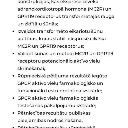
konstrukcijas, kas ekspresē cilvēka
adrenokortikotropā hormona (MC2R) un
GPR119 receptorus transformētajās rauga
un zīdītāju šūnās;
Izveidot transformēto eikariotu šūnu
kultūras, kuras stabili ekspresē cilvēka
MC2R un GPR119 receptorus;
Validēt šūnas un metodi MC2R un GPR119
receptoru potencionālo aktīvo vielu
skrīnēšanai;
Rūpnieciskā pētījuma rezultātā iegūto
GPCR aktīvo vielu farmakoloģisko un
funkcionālo testu prototipa izstrāde;
GPCR aktīvo vielu farmakoloģiskās
testēšanas pakalpojumu izstrāde;
Pētniecības rezultātu publiskas
pieejamības nodrošināšana;
Pētniecības rezultātu rūpnieciskā