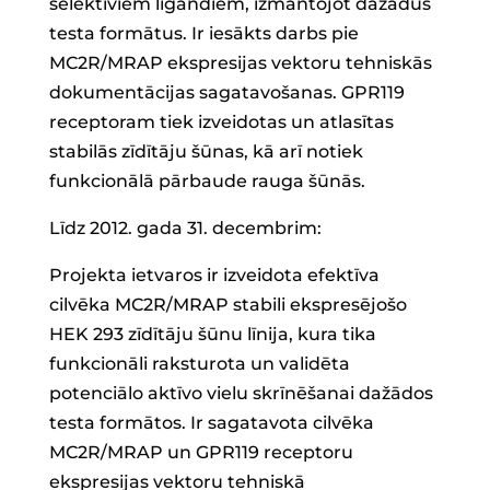
selektīviem ligandiem, izmantojot dažādus
testa formātus. Ir iesākts darbs pie
MC2R/MRAP ekspresijas vektoru tehniskās
dokumentācijas sagatavošanas. GPR119
receptoram tiek izveidotas un atlasītas
stabilās zīdītāju šūnas, kā arī notiek
funkcionālā pārbaude rauga šūnās.
Līdz 2012. gada 31. decembrim:
Projekta ietvaros ir izveidota efektīva
cilvēka MC2R/MRAP stabili ekspresējošo
HEK 293 zīdītāju šūnu līnija, kura tika
funkcionāli raksturota un validēta
potenciālo aktīvo vielu skrīnēšanai dažādos
testa formātos. Ir sagatavota cilvēka
MC2R/MRAP un GPR119 receptoru
ekspresijas vektoru tehniskā