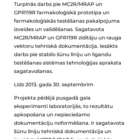
Turpinās darbs pie MC2R/MRAP un
GPR119R farmakoloģiskā prototipa un
farmakoloģiskās testēšanas pakalpojuma
izveides un validēšanas. Sagatavota
MC2R/MRAP un GPR119R zīdītāju un rauga
vektoru tehniskā dokumentācija. Iesākts
darbs pie stabilo šūnu līniju un ligandu
testēšanas sistēmas tehnoloģijas apraksta
sagatavošanas.
Līdz 2013. gada 30. septembrim
Projekta pēdējā pusgadā gala
eksperimenti laboratorijās, to rezultātu
apkopošana un nepieciešamo
dokumentāciju noformēšana. Ir sagatavota
šūnu līniju tehniskā dokumentācija un