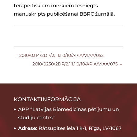
terapeitiskiem mērķiem.Iesniegts
manuskripts publicēšanai BBRC žurnālā.
←
2010/0314/2DP/2.1.1.1.0/10/APIA/VIAA/052
2010/0230/2DP/2.1.1.1.0/10/APIA/VIAA/075
→
KONTAKTINFORMĀCIJA
APP “Latvijas Biomedicīnas pētījumu un
studiju centrs”
Adrese:
Rātsupītes iela 1 k-1, Rīga, LV-1067