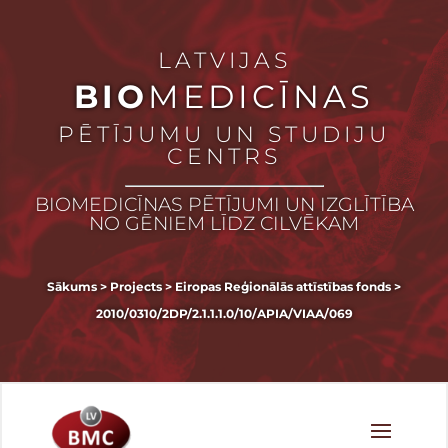
LATVIJAS
BIO
MEDICĪNAS
PĒTĪJUMU UN STUDIJU
CENTRS
BIOMEDICĪNAS PĒTĪJUMI UN IZGLĪTĪBA
NO GĒNIEM LĪDZ CILVĒKAM
Sākums
>
Projects
>
Eiropas Reģionālās attīstības fonds
>
2010/0310/2DP/2.1.1.1.0/10/APIA/VIAA/069