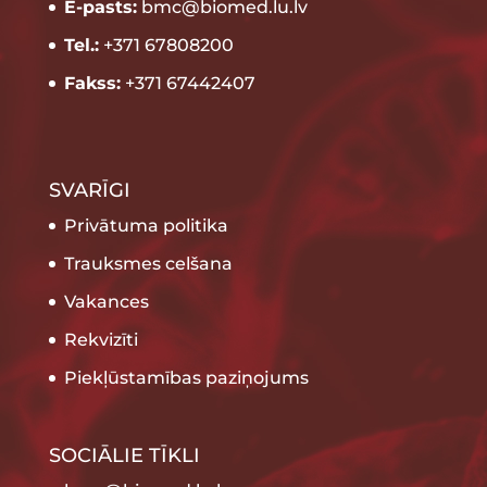
E-pasts:
bmc@biomed.lu.lv
Tel.:
+371 67808200
Fakss:
+371 67442407
SVARĪGI
Privātuma politika
Trauksmes celšana
Vakances
Rekvizīti
Piekļūstamības paziņojums
SOCIĀLIE TĪKLI