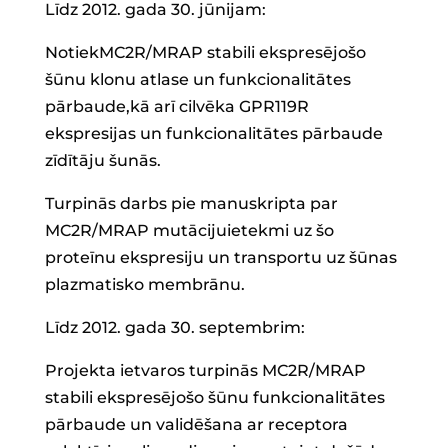
Līdz 2012. gada 30. jūnijam:
NotiekMC2R/MRAP stabili ekspresējošo
šūnu klonu atlase un funkcionalitātes
pārbaude,kā arī cilvēka GPR119R
ekspresijas un funkcionalitātes pārbaude
zīdītāju šunās.
Turpinās darbs pie manuskripta par
MC2R/MRAP mutācijuietekmi uz šo
proteīnu ekspresiju un transportu uz šūnas
plazmatisko membrānu.
Līdz 2012. gada 30. septembrim:
Projekta ietvaros turpinās MC2R/MRAP
stabili ekspresējošo šūnu funkcionalitātes
pārbaude un validēšana ar receptora