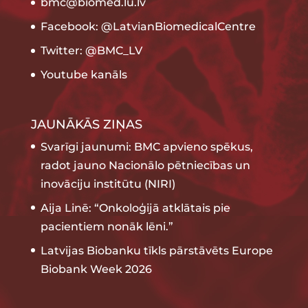
bmc@biomed.lu.lv
Facebook: @LatvianBiomedicalCentre
Twitter: @BMC_LV
Youtube kanāls
JAUNĀKĀS ZIŅAS
Svarīgi jaunumi: BMC apvieno spēkus,
radot jauno Nacionālo pētniecības un
inovāciju institūtu (NIRI)
Aija Linē: “Onkoloģijā atklātais pie
pacientiem nonāk lēni.”
Latvijas Biobanku tīkls pārstāvēts Europe
Biobank Week 2026