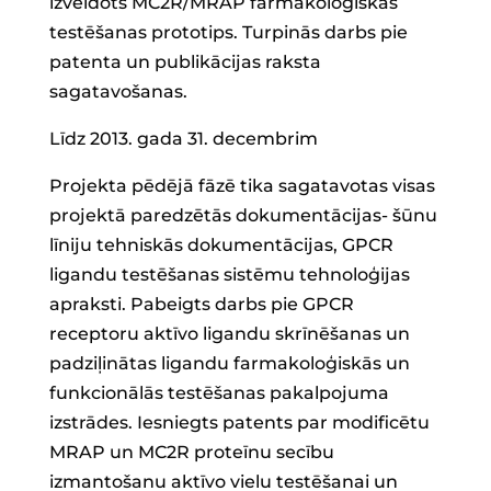
izveidots MC2R/MRAP farmakoloģiskās
testēšanas prototips. Turpinās darbs pie
patenta un publikācijas raksta
sagatavošanas.
Līdz 2013. gada 31. decembrim
Projekta pēdējā fāzē tika sagatavotas visas
projektā paredzētās dokumentācijas- šūnu
līniju tehniskās dokumentācijas, GPCR
ligandu testēšanas sistēmu tehnoloģijas
apraksti. Pabeigts darbs pie GPCR
receptoru aktīvo ligandu skrīnēšanas un
padziļinātas ligandu farmakoloģiskās un
funkcionālās testēšanas pakalpojuma
izstrādes. Iesniegts patents par modificētu
MRAP un MC2R proteīnu secību
izmantošanu aktīvo vielu testēšanai un