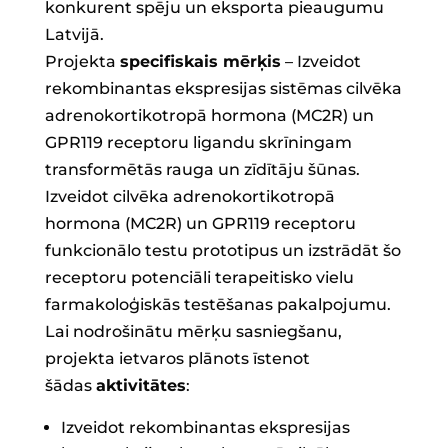
konkurent spēju un eksporta pieaugumu
Latvijā.
Projekta
specifiskais mērķis
– Izveidot
rekombinantas ekspresijas sistēmas cilvēka
adrenokortikotropā hormona (MC2R) un
GPR119 receptoru ligandu skrīningam
transformētās rauga un zīdītāju šūnas.
Izveidot cilvēka adrenokortikotropā
hormona (MC2R) un GPR119 receptoru
funkcionālo testu prototipus un izstrādāt šo
receptoru potenciāli terapeitisko vielu
farmakoloģiskās testēšanas pakalpojumu.
Lai nodrošinātu mērķu sasniegšanu,
projekta ietvaros plānots īstenot
šādas
aktivitātes
:
Izveidot rekombinantas ekspresijas