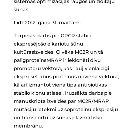
sistēmas optimizācijas raugos un zīdītāju
šūnās.
Līdz 2012. gada 31. martam:
Turpinās darbs pie GPCR stabili
ekspresējošo eikariotu šūnu
kultūrasizveides. Cilvēka MC2R un tā
palīgproteīnsMRAP ir ieklonēti divu
promotoru vektorā, kas ļauj vienlaicīgi
ekspresēt abus proteīnus noviena vektora,
kā arī izmantot viena tipa antibiotikas
stabilo klonu atlasei. Iruzsākts darbs pie
manuskripta izveides par MC2R/MRAP
mutāciju ietekmi uz šoproteīnu ekspresiju
un transportu uz šūnas plazmatisko
membrānu.