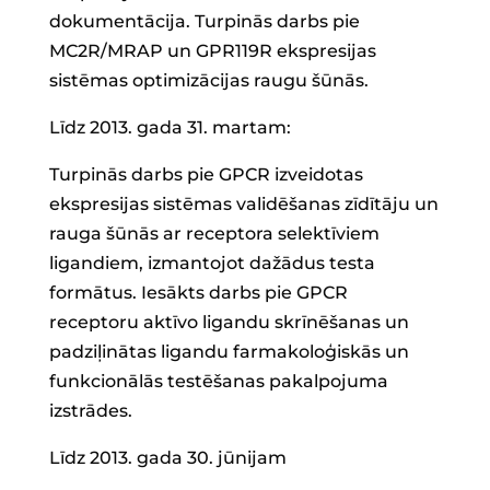
dokumentācija. Turpinās darbs pie
MC2R/MRAP un GPR119R ekspresijas
sistēmas optimizācijas raugu šūnās.
Līdz 2013. gada 31. martam:
Turpinās darbs pie GPCR izveidotas
ekspresijas sistēmas validēšanas zīdītāju un
rauga šūnās ar receptora selektīviem
ligandiem, izmantojot dažādus testa
formātus. Iesākts darbs pie GPCR
receptoru aktīvo ligandu skrīnēšanas un
padziļinātas ligandu farmakoloģiskās un
funkcionālās testēšanas pakalpojuma
izstrādes.
Līdz 2013. gada 30. jūnijam