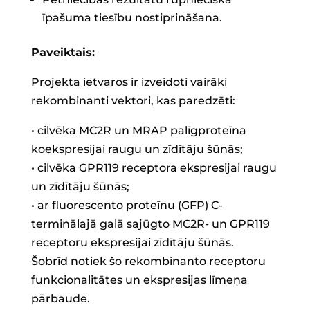
īpašuma tiesību nostiprināšana.
Paveiktais:
Projekta ietvaros ir izveidoti vairāki
rekombinanti vektori, kas paredzēti:
• cilvēka MC2R un MRAP palīgproteīna
koekspresijai raugu un zīdītāju šūnās;
• cilvēka GPR119 receptora ekspresijai raugu
un zīdītāju šūnās;
• ar fluorescento proteīnu (GFP) C-
terminālajā galā sajūgto MC2R- un GPR119
receptoru ekspresijai zīdītāju šūnās.
Šobrīd notiek šo rekombinanto receptoru
funkcionalitātes un ekspresijas līmeņa
pārbaude.