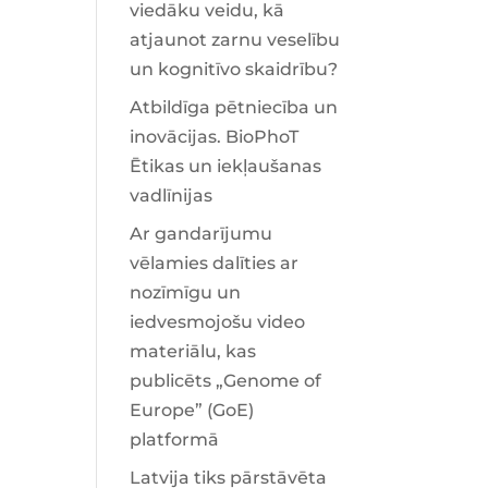
viedāku veidu, kā
atjaunot zarnu veselību
un kognitīvo skaidrību?
Atbildīga pētniecība un
inovācijas. BioPhoT
Ētikas un iekļaušanas
vadlīnijas
Ar gandarījumu
vēlamies dalīties ar
nozīmīgu un
iedvesmojošu video
materiālu, kas
publicēts „Genome of
Europe” (GoE)
platformā
Latvija tiks pārstāvēta