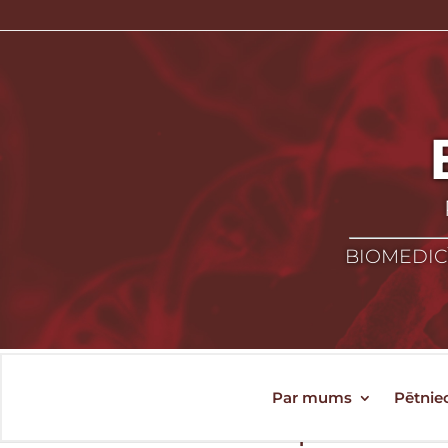
BIOMEDICĪ
Par mums
Pētnie
Joint action personali