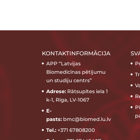
KONTAKTINFORMĀCIJA
SV
APP “Latvijas
P
Biomedicīnas pētījumu
T
un studiju centrs”
V
Adrese:
Rātsupītes iela 1
Re
k-1, Rīga, LV-1067
P
E-
p
pasts:
bmc@biomed.lu.lv
Tel.:
+371 67808200