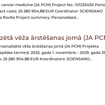
d cancer medicine (JA PCM) Project No.: 101233450 Perio
ect costs: 25 280 904,88 EUR Coordinator: SCIENSANO
ita Rovīte Project summary: Personalised...
izētā vēža ārstēšanas jomā (JA P
rsonalizētā vēža ārstēšanas jomā (JA PCM) Projekta
izpildes termiņš: 2025. gada 1. novembris – 2029. gada 31
s: 25 280 904,88 EUR Koordinators: SCIENSANO...