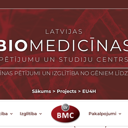
LATVIJAS
BIO
MEDICĪNA
PĒTĪJUMU UN STUDIJU CENTR
NAS PĒTĪJUMI UN IZGLĪTĪBA NO GĒNIEM LĪD
Sākums
>
Projects
>
EU4H
cība
Izglītība
Pakalpojumi
sed cancer medicine (JA PCM)