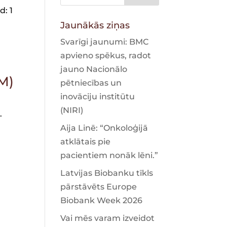
d: 1
Jaunākās ziņas
Svarīgi jaunumi: BMC
apvieno spēkus, radot
jauno Nacionālo
CM)
pētniecības un
inovāciju institūtu
(NIRI)
.
Aija Linē: “Onkoloģijā
atklātais pie
pacientiem nonāk lēni.”
Latvijas Biobanku tīkls
pārstāvēts Europe
Biobank Week 2026
Vai mēs varam izveidot