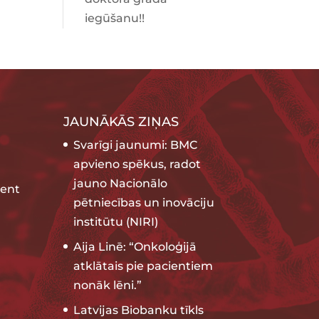
iegūšanu!!
JAUNĀKĀS ZIŅAS
Svarīgi jaunumi: BMC
apvieno spēkus, radot
jauno Nacionālo
ent
pētniecības un inovāciju
institūtu (NIRI)
Aija Linē: “Onkoloģijā
atklātais pie pacientiem
nonāk lēni.”
Latvijas Biobanku tīkls