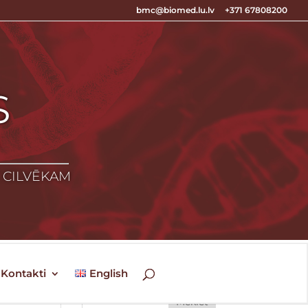
bmc@biomed.lu.lv
+371 67808200
S
S
Z CILVĒKAM
Kontakti
English