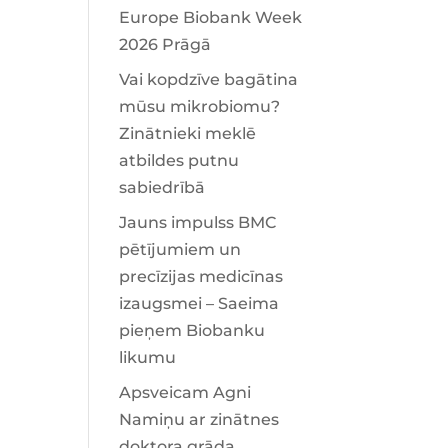
Europe Biobank Week
2026 Prāgā
Vai kopdzīve bagātina
mūsu mikrobiomu?
Zinātnieki meklē
atbildes putnu
sabiedrībā
Jauns impulss BMC
pētījumiem un
precīzijas medicīnas
izaugsmei – Saeima
pieņem Biobanku
likumu
Apsveicam Agni
Namiņu ar zinātnes
doktora grāda