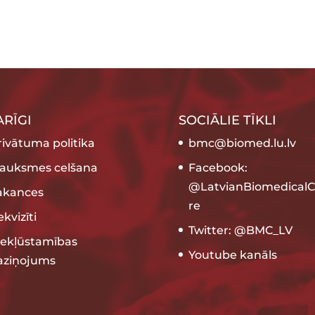
ARĪGI
SOCIĀLIE TĪKLI
rivātuma politika
bmc@biomed.lu.lv
rauksmes celšana
Facebook:
@LatvianBiomedicalC
akances
re
kvizīti
Twitter: @BMC_LV
iekļūstamības
Youtube kanāls
aziņojums