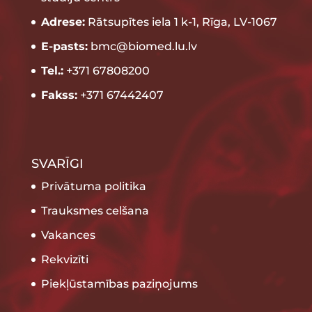
Adrese:
Rātsupītes iela 1 k-1, Rīga, LV-1067
E-pasts:
bmc@biomed.lu.lv
Tel.:
+371 67808200
Fakss:
+371 67442407
SVARĪGI
Privātuma politika
Trauksmes celšana
Vakances
Rekvizīti
Piekļūstamības paziņojums