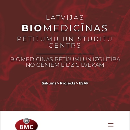
LATVIJAS
BIO
MEDICĪNAS
PĒTĪJUMU UN STUDIJU
CENTRS
BIOMEDICĪNAS PĒTĪJUMI UN IZGLĪTĪBA
NO GĒNIEM LĪDZ CILVĒKAM
Sākums
>
Projects
>
ESAF