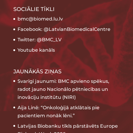
SOCIĀLIE TĪKLI
bmc@biomed.lu.lv
Facebook: @LatvianBiomedicalCentre
Twitter: @BMC_LV
Youtube kanāls
JAUNĀKĀS ZIŅAS
Svarīgi jaunumi: BMC apvieno spēkus,
radot jauno Nacionālo pētniecības un
inovāciju institūtu (NIRI)
Aija Linē: “Onkoloģijā atklātais pie
pacientiem nonāk lēni.”
Latvijas Biobanku tīkls pārstāvēts Europe