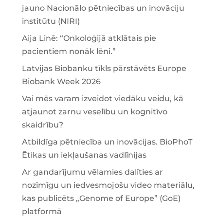
jauno Nacionālo pētniecības un inovāciju
institūtu (NIRI)
Aija Linē: “Onkoloģijā atklātais pie
pacientiem nonāk lēni.”
Latvijas Biobanku tīkls pārstāvēts Europe
Biobank Week 2026
Vai mēs varam izveidot viedāku veidu, kā
atjaunot zarnu veselību un kognitīvo
skaidrību?
Atbildīga pētniecība un inovācijas. BioPhoT
Ētikas un iekļaušanas vadlīnijas
Ar gandarījumu vēlamies dalīties ar
nozīmīgu un iedvesmojošu video materiālu,
kas publicēts „Genome of Europe” (GoE)
platformā