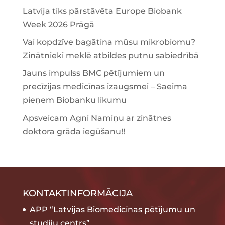
Latvija tiks pārstāvēta Europe Biobank
Week 2026 Prāgā
Vai kopdzīve bagātina mūsu mikrobiomu?
Zinātnieki meklē atbildes putnu sabiedrībā
Jauns impulss BMC pētījumiem un
precīzijas medicīnas izaugsmei – Saeima
pieņem Biobanku likumu
Apsveicam Agni Namiņu ar zinātnes
doktora grāda iegūšanu!!
KONTAKTINFORMĀCIJA
APP “Latvijas Biomedicīnas pētījumu un
studiju centrs”