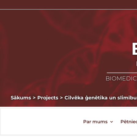
BIOMEDICĪ
Sākums
>
Projects
>
Cilvēka ģenētika un slimī
Par mums
Pētnie