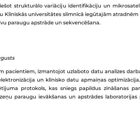
ešot strukturālo variāciju identifikāciju un mikrosatel
u Klīniskās universitātes slimnīcā iegūtajām atradnēm 
tīvu paraugu apstrāde un sekvencēšana.
augusts
iem pacientiem, izmantojot uzlaboto datu analīzes dar
elektronizācija un klīnisko datu apmaiņas optimizācij
pētījuma protokols, kas sniegs papildus zināšanas 
dzeņu paraugu ievākšanas un apstrādes laboratorijas pr