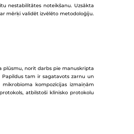
ītu nestabilitātes noteikšanu. Uzsākta
ar mērķi validēt izvēlēto metodoloģiju.
ba plūsmu, norit darbs pie manuskripta
a. Papildus tam ir sagatavots zarnu un
par mikrobioma kompozīcijas izmaiņām
otokols, atbilstoši klīnisko protokolu