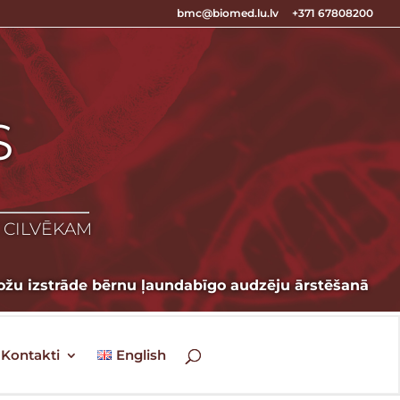
bmc@biomed.lu.lv
+371 67808200
S
S
Z CILVĒKAM
ožu izstrāde bērnu ļaundabīgo audzēju ārstēšanā
Kontakti
English