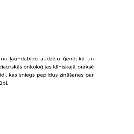
bērnu ļaundabīgo audzēju ģenētikā un
diatriskās onkoloģijas klīniskajā praksē
eidi, kas sniegs papildus zināšanas par
ūpi.