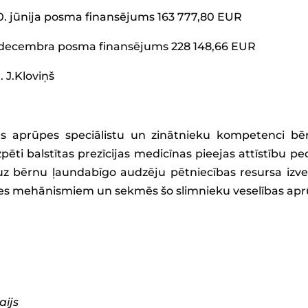
 30. jūnija posma finansējums 163 777,80 EUR
31. decembra posma finansējums 228 148,66 EUR
l. J.Kloviņš
ības aprūpes speciālistu un zinātnieku kompetenci 
pēti balstītas prezīcijas medicīnas pieejas attīstību pe
ti uz bērnu ļaundabīgo audzēju pētniecības resursa izv
s mehānismiem un sekmēs šo slimnieku veselības apr
aijs