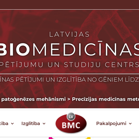
LATVIJAS
BIO
MEDICĪNA
PĒTĪJUMU UN STUDIJU CENTR
NAS PĒTĪJUMI UN IZGLĪTĪBA NO GĒNIEM LĪD
bu patoģenēzes mehānismi
>
Precīzijas medicīnas met
cība
Izglītība
Pakalpojumi