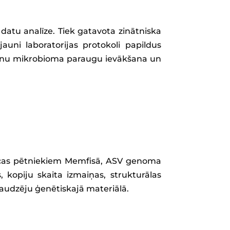
datu analīze. Tiek gatavota zinātniska
auni laboratorijas protokoli papildus
arnu mikrobioma paraugu ievākšana un
nīcas pētniekiem Memfisā, ASV genoma
, kopiju skaita izmaiņas, strukturālas
 audzēju ģenētiskajā materiālā.