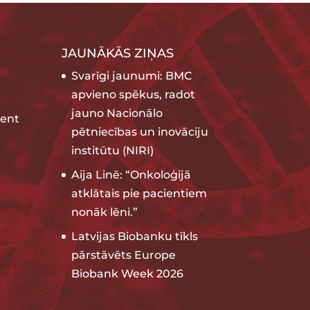
JAUNĀKĀS ZIŅAS
Svarīgi jaunumi: BMC
apvieno spēkus, radot
jauno Nacionālo
ent
pētniecības un inovāciju
institūtu (NIRI)
Aija Linē: “Onkoloģijā
atklātais pie pacientiem
nonāk lēni.”
Latvijas Biobanku tīkls
pārstāvēts Europe
Biobank Week 2026