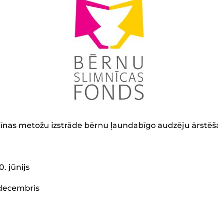
cīnas metožu izstrāde bērnu ļaundabīgo audzēju ārstē
0. jūnijs
. decembris