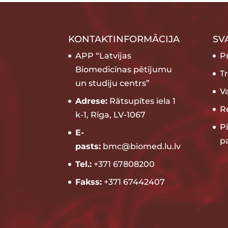
KONTAKTINFORMĀCIJA
SV
APP “Latvijas
P
Biomedicīnas pētījumu
T
un studiju centrs”
V
Adrese:
Rātsupītes iela 1
Re
k-1, Rīga, LV-1067
P
E-
p
pasts:
bmc@biomed.lu.lv
Tel.:
+371 67808200
Fakss:
+371 67442407