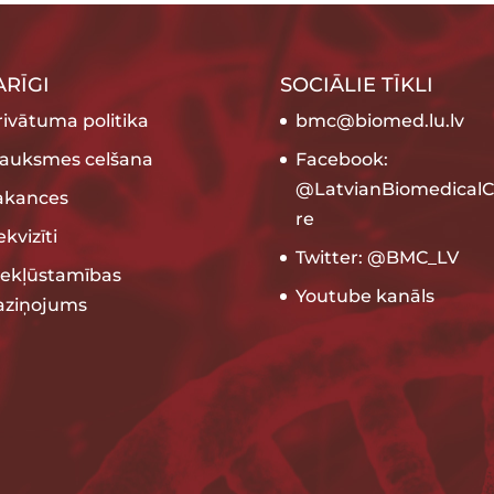
ARĪGI
SOCIĀLIE TĪKLI
rivātuma politika
bmc@biomed.lu.lv
rauksmes celšana
Facebook:
@LatvianBiomedicalC
akances
re
kvizīti
Twitter: @BMC_LV
iekļūstamības
Youtube kanāls
aziņojums