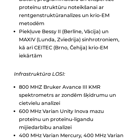
proteīnu struktūru noteikšanai ar
rentgenstruktūranalīzes un krio-EM
metodēm
Piekļuve Bessy II (Berlīne, Vācija) un
MAXIV (Lunda, Zviedrija) sinhrotroniem,
kā arī CEITEC (Brno, Čehija) krio-EM
iekārtām
Infrastruktūra LOSI:
800 MHZ Bruker Avance III KMR
spektrometrs ar zondēm šķidrumu un
cietvielu analīzei
600 MHz Varian Unity Inova mazu
proteīnu un proteīnu-ligandu
mijiedarbību analīzei
400 MHz Varian Mercury, 400 MHz Varian