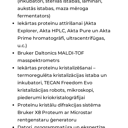
(inkubatori, sterilās istabas, lamināri,
aukstās istabas, maza mēroga
fermentators)
Iekārtas proteīnu attīrīšanai (Akta
Explorer, Akta HPLC, Akta Pure un Akta
Prime hromatogrāfi, ultracentrifūgas,
u.c.)
Bruker Daltonics MALDI-TOF
masspektrometrs
Iekārtas proteīnu kristalizēšanai –
termoregulēta kristalizācijas istaba un
inkubatori, TECAN Freedom Evo
kristalizācijas robots, mikroskopi,
piederumi kriokristalogrāfijai
Proteīnu kristālu difrakcijas sistēma
Bruker X8 Proteum ar Microstar
rentgenstaru ģeneratoru
Datori, programmatūra un ekspertīze