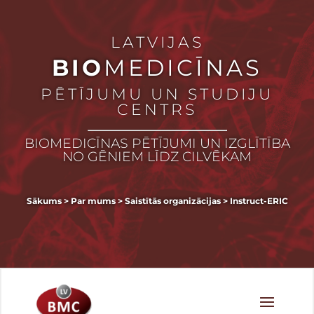
LATVIJAS
BIO
MEDICĪNAS
PĒTĪJUMU UN STUDIJU
CENTRS
BIOMEDICĪNAS PĒTĪJUMI UN IZGLĪTĪBA
NO GĒNIEM LĪDZ CILVĒKAM
Sākums
>
Par mums
>
Saistītās organizācijas
>
Instruct-ERIC