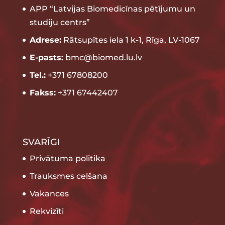
APP “Latvijas Biomedicīnas pētījumu un
studiju centrs”
Adrese:
Rātsupītes iela 1 k-1, Rīga, LV-1067
E-pasts:
bmc@biomed.lu.lv
Tel.:
+371 67808200
Fakss:
+371 67442407
SVARĪGI
Privātuma politika
Trauksmes celšana
Vakances
Rekvizīti