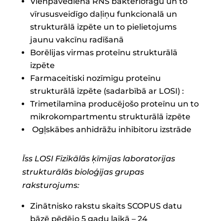
Vienpavediena RNS bakteriofāgu un to
vīrususveidīgo daļiņu funkcionalā un
strukturālā izpēte un to pielietojums
jaunu vakcīnu radīšanā
Borēlijas virmas proteīnu strukturālā
izpēte
Farmaceitiski nozīmīgu proteīnu
strukturālā izpēte (sadarbībā ar LOSI) :
Trimetilamīna producējošo proteīnu un to
mikrokompartmentu strukturālā izpēte
Ogļskābes anhidrāžu inhibitoru izstrāde
Īss LOSI Fizikālās ķīmijas laboratorijas
strukturālās bioloģijas grupas
raksturojums:
Zinātnisko rakstu skaits SCOPUS datu
bāzē pēdējo 5 gadu laikā – 24