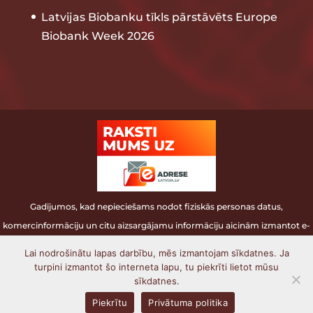
Latvijas Biobanku tīkls pārstāvēts Europe
Biobank Week 2026
Gadījumos, kad nepieciešams nodot fiziskās personas datus,
komercinformāciju un citu aizsargājamu informāciju aicinām izmantot e-
adresi.
Lai nodrošinātu lapas darbību, mēs izmantojam sīkdatnes. Ja
turpini izmantot šo interneta lapu, tu piekrīti lietot mūsu
Latvijas Biomedicīnas pētījumu un studiju
sīkdatnes.
centrs
© 2006 - 2025. Visas tiesības aizsargātas.
Piekrītu
Privātuma politika