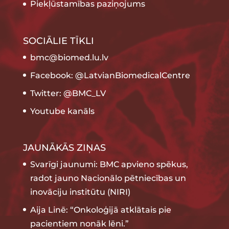
Piekļūstamības paziņojums
SOCIĀLIE TĪKLI
bmc@biomed.lu.lv
Facebook: @LatvianBiomedicalCentre
Twitter: @BMC_LV
Youtube kanāls
JAUNĀKĀS ZIŅAS
Svarīgi jaunumi: BMC apvieno spēkus,
radot jauno Nacionālo pētniecības un
inovāciju institūtu (NIRI)
Aija Linē: “Onkoloģijā atklātais pie
pacientiem nonāk lēni.”