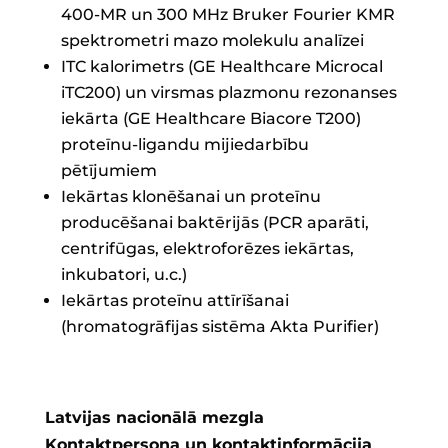
400-MR un 300 MHz Bruker Fourier KMR
spektrometri mazo molekulu analīzei
ITC kalorimetrs (GE Healthcare Microcal
iTC200) un virsmas plazmonu rezonanses
iekārta (GE Healthcare Biacore T200)
proteīnu-ligandu mijiedarbību
pētījumiem
Iekārtas klonēšanai un proteīnu
producēšanai baktērijās (PCR aparāti,
centrifūgas, elektroforēzes iekārtas,
inkubatori, u.c.)
Iekārtas proteīnu attīrīšanai
(hromatogrāfijas sistēma Akta Purifier)
Latvijas nacionālā mezgla
Kontaktpersona un kontaktinformācija