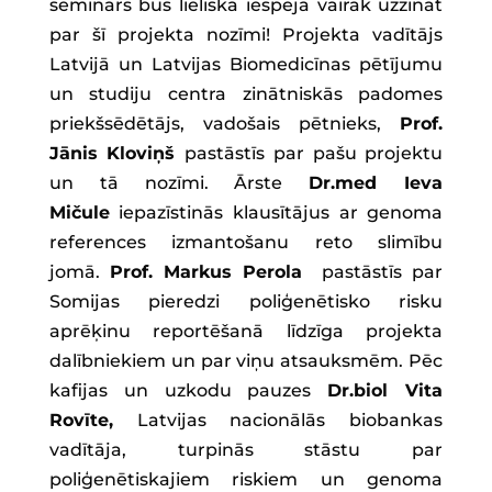
seminārs būs lieliska iespēja vairāk uzzināt
par šī projekta nozīmi! Projekta vadītājs
Latvijā un Latvijas Biomedicīnas pētījumu
un studiju centra zinātniskās padomes
priekšsēdētājs, vadošais pētnieks,
Prof.
Jānis Kloviņš
pastāstīs par pašu projektu
un tā nozīmi. Ārste
Dr.med Ieva
Mičule
iepazīstinās klausītājus ar genoma
references izmantošanu reto slimību
jomā.
Prof. Markus Perola
pastāstīs par
Somijas pieredzi poliģenētisko risku
aprēķinu reportēšanā līdzīga projekta
dalībniekiem un par viņu atsauksmēm. Pēc
kafijas un uzkodu pauzes
Dr.biol Vita
Rovīte,
Latvijas nacionālās biobankas
vadītāja, turpinās stāstu par
poliģenētiskajiem riskiem un genoma