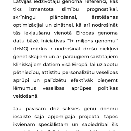
Latvijas iedzīvotāju genoma referenci, kas
tiks izmantota slimību prognostikai,
skrīningu plānošanai, ārstēšanas
optimizācijai un zinātnei, kā arī nodrošināt
tās iekļaušanu vienotā Eiropas genoma
datu bāzē. Iniciatīvas ‘’1+ miljons genomu’’
(1+MG) mērķis ir nodrošināt drošu piekļuvi
ģenētiskajiem un ar paraugiem saistītajiem
klīniskajiem datiem visā Eiropā, lai uzlabotu
pētniecību, attīstītu personalizētu veselības
aprūpi un palīdzētu efektīvāk pieņemt
lēmumus veselības aprūpes politikas
veidošanā.
Jau pavisam drīz sāksies gēnu donoru
iesaiste šajā apjomīgajā projektā, tāpēc
ikvienam speciālistam un sabiedrībai šis