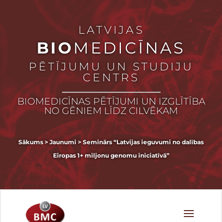
LATVIJAS
BIO
MEDICĪNAS
PĒTĪJUMU UN STUDIJU
CENTRS
BIOMEDICĪNAS PĒTĪJUMI UN IZGLĪTĪBA
NO GĒNIEM LĪDZ CILVĒKAM
Sākums
>
Jaunumi
>
Seminārs “Latvijas ieguvumi no dalības
Eiropas 1+ miljonu genomu iniciatīvā”