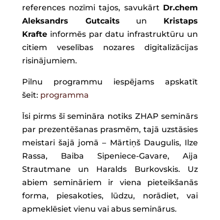
references nozīmi tajos, savukārt
Dr.chem
Aleksandrs Gutcaits
un
Kristaps
Krafte
informēs par datu infrastruktūru un
citiem veselības nozares digitalizācijas
risinājumiem.
Pilnu programmu iespējams apskatīt
šeit:
programma
Īsi pirms šī semināra notiks ZHAP seminārs
par prezentēšanas prasmēm, tajā uzstāsies
meistari šajā jomā – Mārtiņš Daugulis, Ilze
Rassa, Baiba Sipeniece-Gavare, Aija
Strautmane un Haralds Burkovskis. Uz
abiem semināriem ir viena pieteikšanās
forma, piesakoties, lūdzu, norādiet, vai
apmeklēsiet vienu vai abus seminārus.