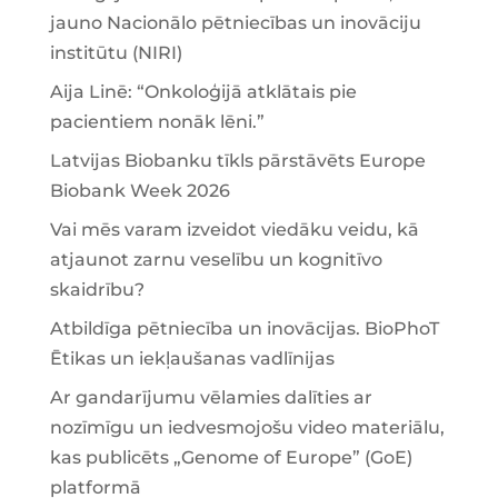
jauno Nacionālo pētniecības un inovāciju
institūtu (NIRI)
Aija Linē: “Onkoloģijā atklātais pie
pacientiem nonāk lēni.”
Latvijas Biobanku tīkls pārstāvēts Europe
Biobank Week 2026
Vai mēs varam izveidot viedāku veidu, kā
atjaunot zarnu veselību un kognitīvo
skaidrību?
Atbildīga pētniecība un inovācijas. BioPhoT
Ētikas un iekļaušanas vadlīnijas
Ar gandarījumu vēlamies dalīties ar
nozīmīgu un iedvesmojošu video materiālu,
kas publicēts „Genome of Europe” (GoE)
platformā