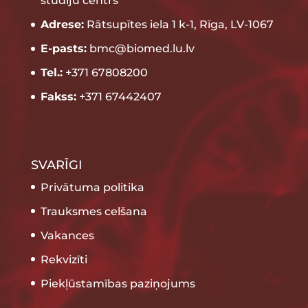
studiju centrs”
Adrese:
Rātsupītes iela 1 k-1, Rīga, LV-1067
E-pasts:
bmc@biomed.lu.lv
Tel.:
+371 67808200
Fakss:
+371 67442407
SVARĪGI
Privātuma politika
Trauksmes celšana
Vakances
Rekvizīti
Piekļūstamības paziņojums