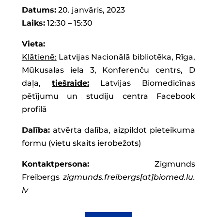
Datums:
20. janvāris, 2023
Laiks:
12:30 – 15:30
Vieta:
Klātienē:
Latvijas Nacionālā bibliotēka, Rīga,
Mūkusalas iela 3, Konferenču centrs, D
daļa,
tiešraide:
Latvijas Biomedicīnas
pētījumu un studiju centra Facebook
profilā
Dalība:
atvērta dalība, aizpildot pieteikuma
formu (vietu skaits ierobežots)
Kontaktpersona:
Zigmunds
Freibergs
zigmunds.freibergs[at]biomed.lu.
lv