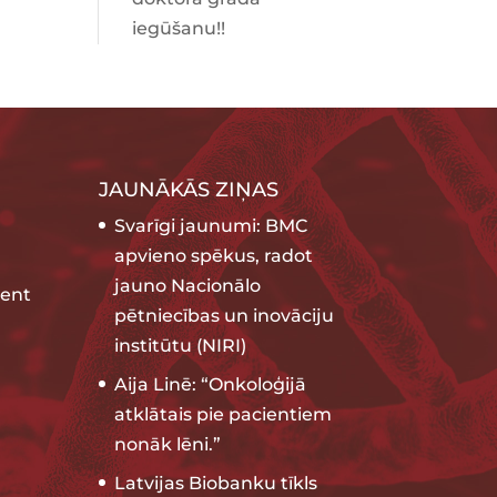
iegūšanu!!
JAUNĀKĀS ZIŅAS
Svarīgi jaunumi: BMC
apvieno spēkus, radot
jauno Nacionālo
ent
pētniecības un inovāciju
institūtu (NIRI)
Aija Linē: “Onkoloģijā
atklātais pie pacientiem
nonāk lēni.”
Latvijas Biobanku tīkls