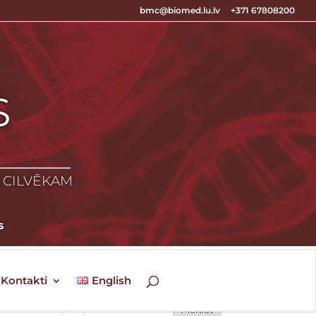
bmc@biomed.lu.lv
+371 67808200
S
S
Z CILVĒKAM
s
Kontakti
English