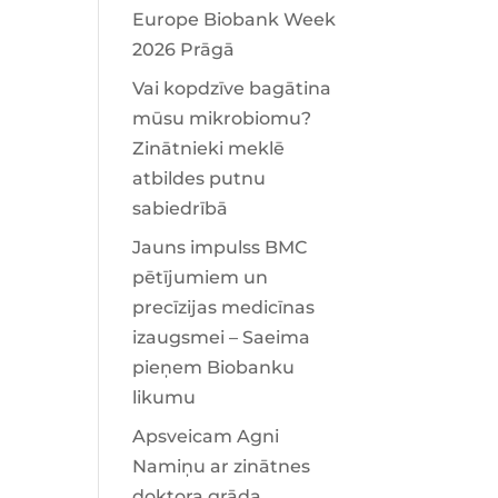
Europe Biobank Week
2026 Prāgā
Vai kopdzīve bagātina
mūsu mikrobiomu?
Zinātnieki meklē
atbildes putnu
sabiedrībā
Jauns impulss BMC
pētījumiem un
precīzijas medicīnas
izaugsmei – Saeima
pieņem Biobanku
likumu
Apsveicam Agni
Namiņu ar zinātnes
doktora grāda