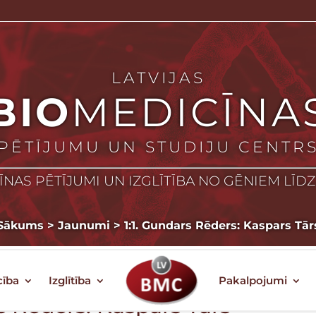
LATVIJAS
BIO
MEDICĪNA
PĒTĪJUMU UN STUDIJU CENTR
NAS PĒTĪJUMI UN IZGLĪTĪBA NO GĒNIEM LĪD
Sākums
>
Jaunumi
>
1:1. Gundars Rēders: Kaspars Tār
cība
Izglītība
Pakalpojumi
rs Rēders: Kaspars Tārs