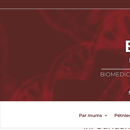
BIOMEDICĪ
Par mums
Pētnie
1:1. Gunda