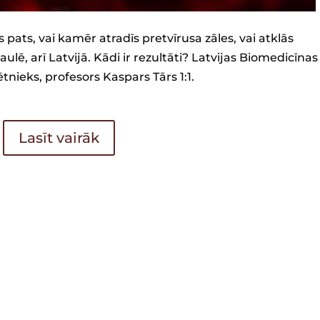
es pats, vai kamēr atradīs pretvīrusa zāles, vai atklās
aulē, arī Latvijā. Kādi ir rezultāti? Latvijas Biomedicīnas
tnieks, profesors Kaspars Tārs 1:1.
Lasīt vairāk