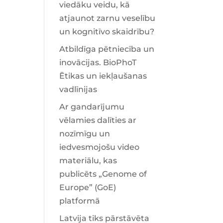
viedāku veidu, kā
atjaunot zarnu veselību
un kognitīvo skaidrību?
Atbildīga pētniecība un
inovācijas. BioPhoT
Ētikas un iekļaušanas
vadlīnijas
Ar gandarījumu
vēlamies dalīties ar
nozīmīgu un
iedvesmojošu video
materiālu, kas
publicēts „Genome of
Europe” (GoE)
platformā
Latvija tiks pārstāvēta