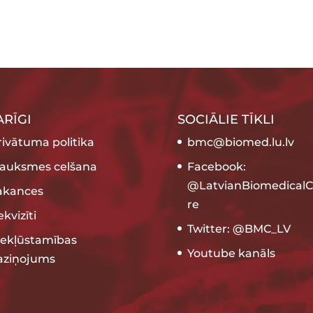
ARĪGI
SOCIĀLIE TĪKLI
rivātuma politika
bmc@biomed.lu.lv
rauksmes celšana
Facebook:
@LatvianBiomedicalC
akances
re
kvizīti
Twitter: @BMC_LV
iekļūstamības
Youtube kanāls
aziņojums