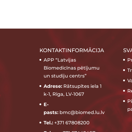
KONTAKTINFORMĀCIJA
SV
APP “Latvijas
P
Biomedicīnas pētījumu
T
un studiju centrs”
V
Adrese:
Rātsupītes iela 1
Re
k-1, Rīga, LV-1067
P
E-
p
pasts:
bmc@biomed.lu.lv
Tel.:
+371 67808200