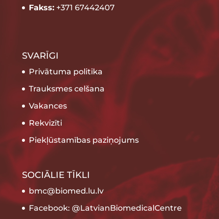
Fakss:
+371 67442407
SVARĪGI
Privātuma politika
Trauksmes celšana
Vakances
Rekvizīti
Piekļūstamības paziņojums
SOCIĀLIE TĪKLI
bmc@biomed.lu.lv
Facebook: @LatvianBiomedicalCentre