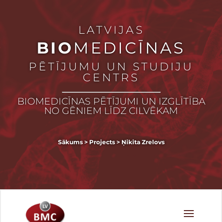
LATVIJAS
BIO
MEDICĪNAS
PĒTĪJUMU UN STUDIJU
CENTRS
BIOMEDICĪNAS PĒTĪJUMI UN IZGLĪTĪBA
NO GĒNIEM LĪDZ CILVĒKAM
Sākums
>
Projects
>
Ņikita Zrelovs