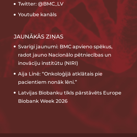
Twitter: @BMC_LV
Youtube kanāls
JAUNĀKĀS ZIŅAS
Svarīgi jaunumi: BMC apvieno spēkus,
radot jauno Nacionālo pētniecības un
inovāciju institūtu (NIRI)
Aija Linē: “Onkoloģijā atklātais pie
pacientiem nonāk lēni.”
Latvijas Biobanku tīkls pārstāvēts Europe
Biobank Week 2026