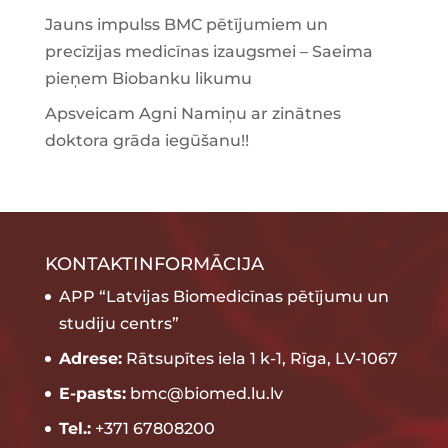
Jauns impulss BMC pētījumiem un
precīzijas medicīnas izaugsmei – Saeima
pieņem Biobanku likumu
Apsveicam Agni Namiņu ar zinātnes
doktora grāda iegūšanu!!
KONTAKTINFORMĀCIJA
APP “Latvijas Biomedicīnas pētījumu un
studiju centrs”
Adrese:
Rātsupītes iela 1 k-1, Rīga, LV-1067
E-pasts:
bmc@biomed.lu.lv
Tel.:
+371 67808200