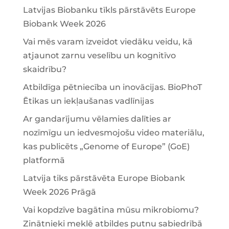
Latvijas Biobanku tīkls pārstāvēts Europe
Biobank Week 2026
Vai mēs varam izveidot viedāku veidu, kā
atjaunot zarnu veselību un kognitīvo
skaidrību?
Atbildīga pētniecība un inovācijas. BioPhoT
Ētikas un iekļaušanas vadlīnijas
Ar gandarījumu vēlamies dalīties ar
nozīmīgu un iedvesmojošu video materiālu,
kas publicēts „Genome of Europe” (GoE)
platformā
Latvija tiks pārstāvēta Europe Biobank
Week 2026 Prāgā
Vai kopdzīve bagātina mūsu mikrobiomu?
Zinātnieki meklē atbildes putnu sabiedrībā