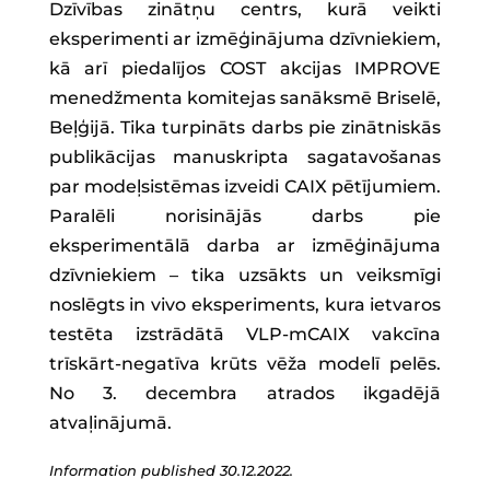
Dzīvības zinātņu centrs, kurā veikti
eksperimenti ar izmēģinājuma dzīvniekiem,
kā arī piedalījos COST akcijas IMPROVE
menedžmenta komitejas sanāksmē Briselē,
Beļģijā. Tika turpināts darbs pie zinātniskās
publikācijas manuskripta sagatavošanas
par modeļsistēmas izveidi CAIX pētījumiem.
Paralēli norisinājās darbs pie
eksperimentālā darba ar izmēģinājuma
dzīvniekiem – tika uzsākts un veiksmīgi
noslēgts in vivo eksperiments, kura ietvaros
testēta izstrādātā VLP-mCAIX vakcīna
trīskārt-negatīva krūts vēža modelī pelēs.
No 3. decembra atrados ikgadējā
atvaļinājumā.
Information published 30.12.2022.