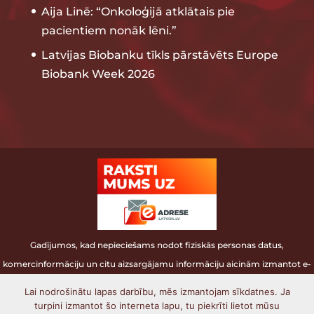
Aija Linē: “Onkoloģijā atklātais pie
pacientiem nonāk lēni.”
Latvijas Biobanku tīkls pārstāvēts Europe
Biobank Week 2026
Gadījumos, kad nepieciešams nodot fiziskās personas datus,
komercinformāciju un citu aizsargājamu informāciju aicinām izmantot e-
adresi.
Lai nodrošinātu lapas darbību, mēs izmantojam sīkdatnes. Ja
turpini izmantot šo interneta lapu, tu piekrīti lietot mūsu