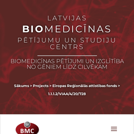
LATVIJAS
BIO
MEDICĪNAS
PĒTĪJUMU UN STUDIJU
CENTRS
BIOMEDICĪNAS PĒTĪJUMI UN IZGLĪTĪBA
NO GĒNIEM LĪDZ CILVĒKAM
Sākums
>
Projects
>
Eiropas Reģionālās attīstības fonds
>
1.1.1.2/VIAA/4/20/728