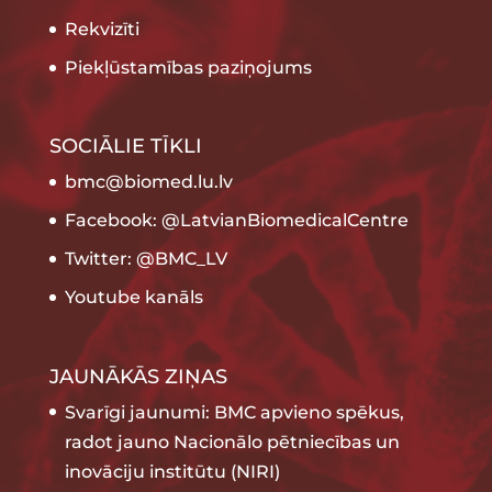
Rekvizīti
Piekļūstamības paziņojums
SOCIĀLIE TĪKLI
bmc@biomed.lu.lv
Facebook: @LatvianBiomedicalCentre
Twitter: @BMC_LV
Youtube kanāls
JAUNĀKĀS ZIŅAS
Svarīgi jaunumi: BMC apvieno spēkus,
radot jauno Nacionālo pētniecības un
inovāciju institūtu (NIRI)