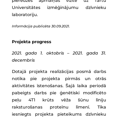
pieredzes apmaiņas vizīte uz Tartu
Universitātes izmēģinājumu dzīvnieku
laboratoriju.
Informācija publicēta 30.09.2021.
Projekta progress
2021. gada 1. oktobris – 2021. gada 31.
decembris
Dotajā projekta realizācijas posmā darbs
notika pie projekta pirmās un otrās
aktivitātes īstenošanas. Šajā laika periodā
pabeigts darbs pie ģenētiski modificēto
peļu 4T1 krūts vēža šūnu līniju
raksturošanas proteīnu līmenī. Tika
iesniegts projekta pieteikums dzīvnieku