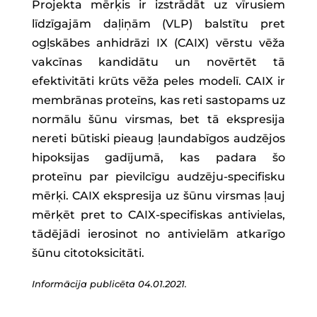
Projekta mērķis ir izstrādāt uz vīrusiem
līdzīgajām daļiņām (VLP) balstītu pret
ogļskābes anhidrāzi IX (CAIX) vērstu vēža
vakcīnas kandidātu un novērtēt tā
efektivitāti krūts vēža peles modelī. CAIX ir
membrānas proteīns, kas reti sastopams uz
normālu šūnu virsmas, bet tā ekspresija
nereti būtiski pieaug ļaundabīgos audzējos
hipoksijas gadījumā, kas padara šo
proteīnu par pievilcīgu audzēju-specifisku
mērķi. CAIX ekspresija uz šūnu virsmas ļauj
mērķēt pret to CAIX-specifiskas antivielas,
tādējādi ierosinot no antivielām atkarīgo
šūnu citotoksicitāti.
Informācija publicēta 04.01.2021.