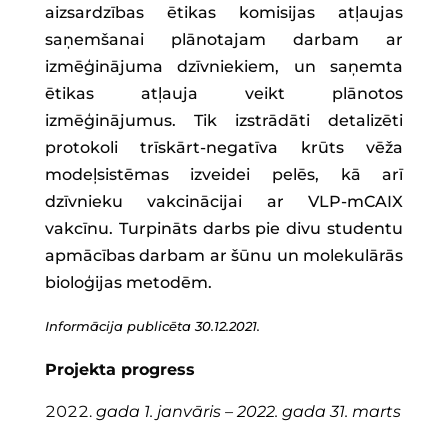
aizsardzības ētikas komisijas atļaujas
saņemšanai plānotajam darbam ar
izmēģinājuma dzīvniekiem, un saņemta
ētikas atļauja veikt plānotos
izmēģinājumus. Tik izstrādāti detalizēti
protokoli trīskārt-negatīva krūts vēža
modeļsistēmas izveidei pelēs, kā arī
dzīvnieku vakcinācijai ar VLP-mCAIX
vakcīnu. Turpināts darbs pie divu studentu
apmācības darbam ar šūnu un molekulārās
bioloģijas metodēm.
Informācija publicēta 30.12.2021.
Projekta progress
gada 1. janvāris – 2022. gada 31. marts