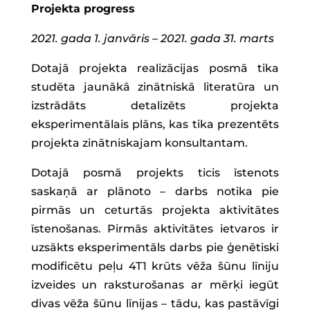
Projekta progress
2021. gada 1. janvāris – 2021. gada 31. marts
Dotajā projekta realizācijas posmā tika
studēta jaunākā zinātniskā literatūra un
izstrādāts detalizēts projekta
eksperimentālais plāns, kas tika prezentēts
projekta zinātniskajam konsultantam.
Dotajā posmā projekts ticis īstenots
saskaņā ar plānoto – darbs notika pie
pirmās un ceturtās projekta aktivitātes
īstenošanas. Pirmās aktivitātes ietvaros ir
uzsākts eksperimentāls darbs pie ģenētiski
modificētu peļu 4T1 krūts vēža šūnu līniju
izveides un raksturošanas ar mērķi iegūt
divas vēža šūnu līnijas – tādu, kas pastāvīgi