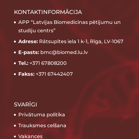
KONTAKTINFORMĀCIJA
APP “Latvijas Biomedicīnas pētījumu un
studiju centrs”
Adrese:
Rātsupītes iela 1 k-1, Rīga, LV-1067
E-pasts:
bmc@biomed.lu.lv
Tel.:
+371 67808200
Fakss:
+371 67442407
SVARĪGI
Privātuma politika
Trauksmes celšana
Vakances