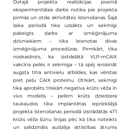
Dotajā projekta realizācijas posmā
eksperimentālais darbs notika pie projekta
pirmās un otrās aktivitātes īstenošanas. Šajā
laika periodā tika uzsākts un sekmīgi
pabeigts darbs ar izmēģinājuma
dzīvniekiem – tika īstenotas divas
izmēģinājuma procedūras. Pirmkārt, tika
noskaidrots, ka izstrādātā VLP-mCAIX
vakcīna pelēs ir sekmīga – tā spēj ierosināt
augsta titra antivielu atbildes, kas vērstas
pret peļu CAIX proteīnu. Otrkārt, sekmīgi
tika aprobēts trīskārt-negatīva krūts vēža in
vivo modelis – pelēm krūts dziedzera
taukaudos tika implantētas iepriekšējā
projekta īstenošanas periodā izstrādātās 4T1
krūts vēža šūnu līnijas pēc kā tika noteikts
un salīdzināts audzēja attīstības ātrums