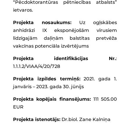
“Pēcdoktorantūras pētniecības atbalsts”
ietvaros.
Projekta nosaukums:
Uz ogļskābes
anhidrāzi IX eksponējošām vīrusiem
līdzīgajām daļiņām balstītas pretvēža
vakcīnas potenciāla izvērtējums
Projekta identifikācijas
Nr.
:
1.1.1.2/VIAA/4/20/728
Projekta izpildes termiņš:
2021. gada 1.
janvāris – 2023. gada 30. jūnijs
Projekta kopējais finansējums:
111 505.00
EUR
Projekta īstenotājs:
Dr.biol. Zane Kalniņa