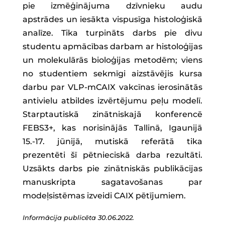
pie izmēģinājuma dzīvnieku audu
apstrādes un iesākta vispusīga histoloģiskā
analīze. Tika turpināts darbs pie divu
studentu apmācības darbam ar histoloģijas
un molekulārās bioloģijas metodēm; viens
no studentiem sekmīgi aizstāvējis kursa
darbu par VLP-mCAIX vakcīnas ierosinātās
antivielu atbildes izvērtējumu peļu modelī.
Starptautiskā zinātniskajā konferencē
FEBS3+, kas norisinājās Tallinā, Igaunijā
15.-17. jūnijā, mutiskā referātā tika
prezentēti šī pētnieciskā darba rezultāti.
Uzsākts darbs pie zinātniskās publikācijas
manuskripta sagatavošanas par
modeļsistēmas izveidi CAIX pētījumiem.
Informācija publicēta 30.06.2022.