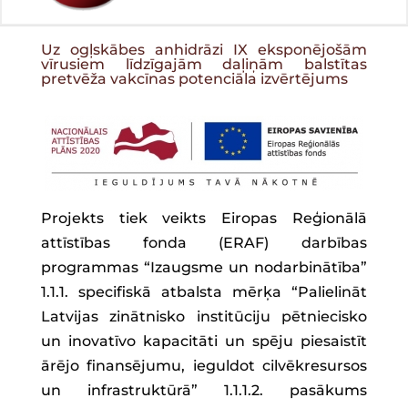
Uz ogļskābes anhidrāzi IX eksponējošām
vīrusiem līdzīgajām daļiņām balstītas
pretvēža vakcīnas potenciāla izvērtējums
Projekts tiek veikts Eiropas Reģionālā
attīstības fonda (ERAF) darbības
programmas “Izaugsme un nodarbinātība”
1.1.1. specifiskā atbalsta mērķa “Palielināt
Latvijas zinātnisko institūciju pētniecisko
un inovatīvo kapacitāti un spēju piesaistīt
ārējo finansējumu, ieguldot cilvēkresursos
un infrastruktūrā” 1.1.1.2. pasākums