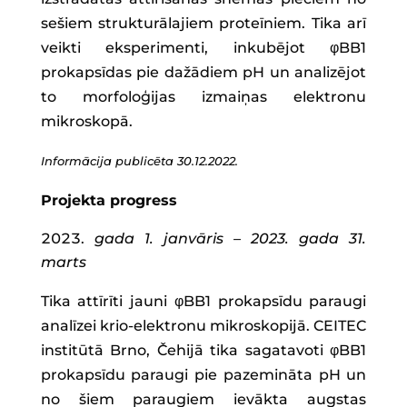
sešiem strukturālajiem proteīniem. Tika arī
veikti eksperimenti, inkubējot φBB1
prokapsīdas pie dažādiem pH un analizējot
to morfoloģijas izmaiņas elektronu
mikroskopā.
Informācija publicēta 30.12.2022.
Projekta progress
gada 1. janvāris – 2023. gada 31.
marts
Tika attīrīti jauni φBB1 prokapsīdu paraugi
analīzei krio-elektronu mikroskopijā. CEITEC
institūtā Brno, Čehijā tika sagatavoti φBB1
prokapsīdu paraugi pie pazemināta pH un
no šiem paraugiem ievākta augstas