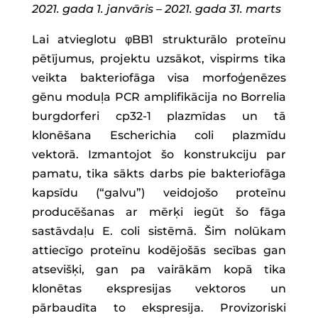
2021. gada 1. janvāris – 2021. gada 31. marts
Lai atvieglotu φBB1 strukturālo proteīnu
pētījumus, projektu uzsākot, vispirms tika
veikta bakteriofāga visa morfoģenēzes
gēnu moduļa PCR amplifikācija no Borrelia
burgdorferi cp32-1 plazmīdas un tā
klonēšana Escherichia coli plazmīdu
vektorā. Izmantojot šo konstrukciju par
pamatu, tika sākts darbs pie bakteriofāga
kapsīdu (“galvu”) veidojošo proteīnu
producēšanas ar mērķi iegūt šo fāga
sastāvdaļu E. coli sistēmā. Šim nolūkam
attiecīgo proteīnu kodējošās secības gan
atsevišķi, gan pa vairākām kopā tika
klonētas ekspresijas vektoros un
pārbaudīta to ekspresija. Provizoriski