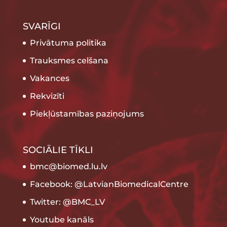
SVARĪGI
Privātuma politika
Trauksmes celšana
Vakances
Rekvizīti
Piekļūstamības paziņojums
SOCIĀLIE TĪKLI
bmc@biomed.lu.lv
Facebook: @LatvianBiomedicalCentre
Twitter: @BMC_LV
Youtube kanāls