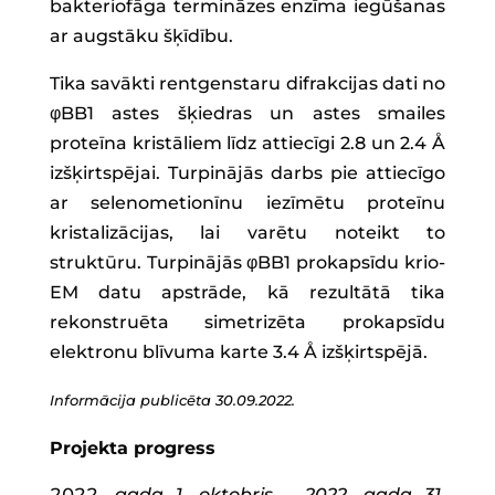
bakteriofāga termināzes enzīma iegūšanas
ar augstāku šķīdību.
Tika savākti rentgenstaru difrakcijas dati no
φBB1 astes šķiedras un astes smailes
proteīna kristāliem līdz attiecīgi 2.8 un 2.4 Å
izšķirtspējai. Turpinājās darbs pie attiecīgo
ar selenometionīnu iezīmētu proteīnu
kristalizācijas, lai varētu noteikt to
struktūru. Turpinājās φBB1 prokapsīdu krio-
EM datu apstrāde, kā rezultātā tika
rekonstruēta simetrizēta prokapsīdu
elektronu blīvuma karte 3.4 Å izšķirtspējā.
Informācija publicēta 30.09.2022.
Projekta progress
gada 1. oktobris – 2022. gada 31.