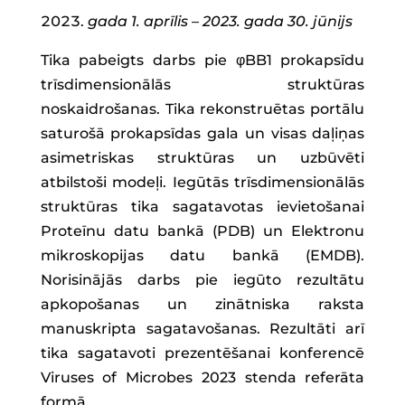
gada 1. aprīlis – 2023. gada 30. jūnijs
Tika pabeigts darbs pie φBB1 prokapsīdu
trīsdimensionālās struktūras
noskaidrošanas. Tika rekonstruētas portālu
saturošā prokapsīdas gala un visas daļiņas
asimetriskas struktūras un uzbūvēti
atbilstoši modeļi. Iegūtās trīsdimensionālās
struktūras tika sagatavotas ievietošanai
Proteīnu datu bankā (PDB) un Elektronu
mikroskopijas datu bankā (EMDB).
Norisinājās darbs pie iegūto rezultātu
apkopošanas un zinātniska raksta
manuskripta sagatavošanas. Rezultāti arī
tika sagatavoti prezentēšanai konferencē
Viruses of Microbes 2023 stenda referāta
formā.