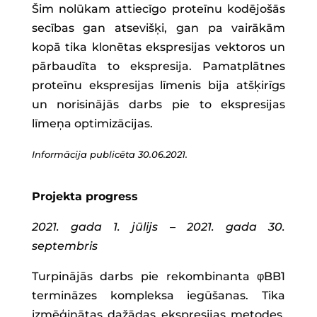
Šim nolūkam attiecīgo proteīnu kodējošās
secības gan atsevišķi, gan pa vairākām
kopā tika klonētas ekspresijas vektoros un
pārbaudīta to ekspresija. Pamatplātnes
proteīnu ekspresijas līmenis bija atšķirīgs
un norisinājās darbs pie to ekspresijas
līmeņa optimizācijas.
Informācija publicēta 30.06.2021.
Projekta progress
2021. gada 1. jūlijs – 2021. gada 30.
septembris
Turpinājās darbs pie rekombinanta φBB1
termināzes kompleksa iegūšanas. Tika
izmēģinātas dažādas ekspresijas metodes,