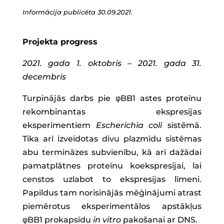
Informācija publicēta 30.09.2021.
Projekta progress
2021. gada 1. oktobris – 2021. gada 31.
decembris
Turpinājās darbs pie φBB1 astes proteīnu
rekombinantas ekspresijas
eksperimentiem
Escherichia coli
sistēmā.
Tika arī izveidotas divu plazmīdu sistēmas
abu termināzes subvienību, kā arī dažādai
pamatplātnes proteīnu koekspresijai, lai
censtos uzlabot to ekspresijas līmeni.
Papildus tam norisinājās mēģinājumi atrast
piemērotus eksperimentālos apstākļus
φBB1 prokapsīdu
in vitro
pakošanai ar DNS.