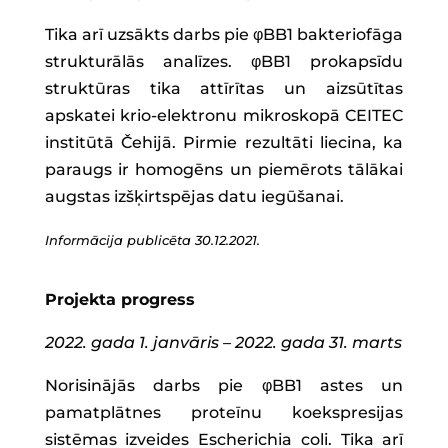
Tika arī uzsākts darbs pie φBB1 bakteriofāga
strukturālās analīzes. φBB1 prokapsīdu
struktūras tika attīrītas un aizsūtītas
apskatei krio-elektronu mikroskopā CEITEC
institūtā Čehijā. Pirmie rezultāti liecina, ka
paraugs ir homogēns un piemērots tālākai
augstas izšķirtspējas datu iegūšanai.
Informācija publicēta 30.12.2021.
Projekta progress
2022. gada 1. janvāris – 2022. gada 31. marts
Norisinājās darbs pie φBB1 astes un
pamatplātnes proteīnu koekspresijas
sistēmas izveides Escherichia coli. Tika arī