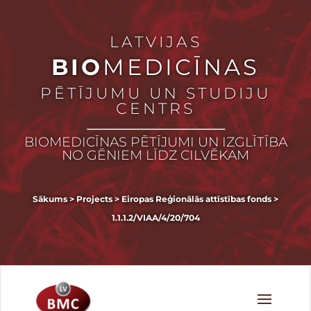
LATVIJAS
BIO
MEDICĪNAS
PĒTĪJUMU UN STUDIJU
CENTRS
BIOMEDICĪNAS PĒTĪJUMI UN IZGLĪTĪBA
NO GĒNIEM LĪDZ CILVĒKAM
Sākums
>
Projects
>
Eiropas Reģionālās attīstības fonds
>
1.1.1.2/VIAA/4/20/704