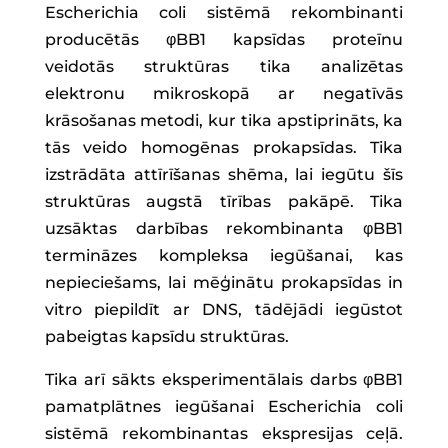
Escherichia coli sistēmā rekombinanti
producētās φBB1 kapsīdas proteīnu
veidotās struktūras tika analizētas
elektronu mikroskopā ar negatīvās
krāsošanas metodi, kur tika apstiprināts, ka
tās veido homogēnas prokapsīdas. Tika
izstrādāta attīrīšanas shēma, lai iegūtu šīs
struktūras augstā tīrības pakāpē. Tika
uzsāktas darbības rekombinanta φBB1
termināzes kompleksa iegūšanai, kas
nepieciešams, lai mēģinātu prokapsīdas in
vitro piepildīt ar DNS, tādējādi iegūstot
pabeigtas kapsīdu struktūras.
Tika arī sākts eksperimentālais darbs φBB1
pamatplātnes iegūšanai Escherichia coli
sistēmā rekombinantas ekspresijas ceļā.