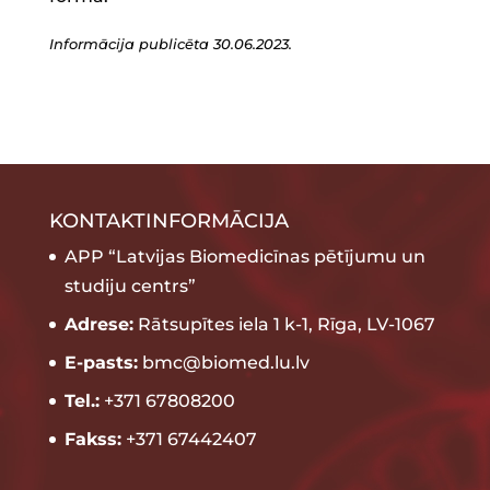
Informācija publicēta 30.06.2023.
KONTAKTINFORMĀCIJA
APP “Latvijas Biomedicīnas pētījumu un
studiju centrs”
Adrese:
Rātsupītes iela 1 k-1, Rīga, LV-1067
E-pasts:
bmc@biomed.lu.lv
Tel.:
+371 67808200
Fakss:
+371 67442407