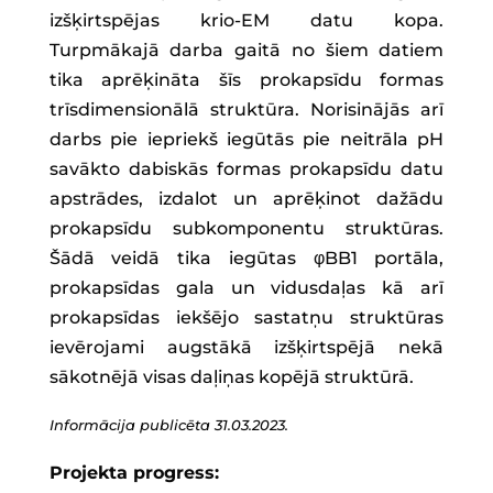
izšķirtspējas krio-EM datu kopa.
Turpmākajā darba gaitā no šiem datiem
tika aprēķināta šīs prokapsīdu formas
trīsdimensionālā struktūra. Norisinājās arī
darbs pie iepriekš iegūtās pie neitrāla pH
savākto dabiskās formas prokapsīdu datu
apstrādes, izdalot un aprēķinot dažādu
prokapsīdu subkomponentu struktūras.
Šādā veidā tika iegūtas φBB1 portāla,
prokapsīdas gala un vidusdaļas kā arī
prokapsīdas iekšējo sastatņu struktūras
ievērojami augstākā izšķirtspējā nekā
sākotnējā visas daļiņas kopējā struktūrā.
Informācija publicēta 31.03.2023.
Projekta progress: