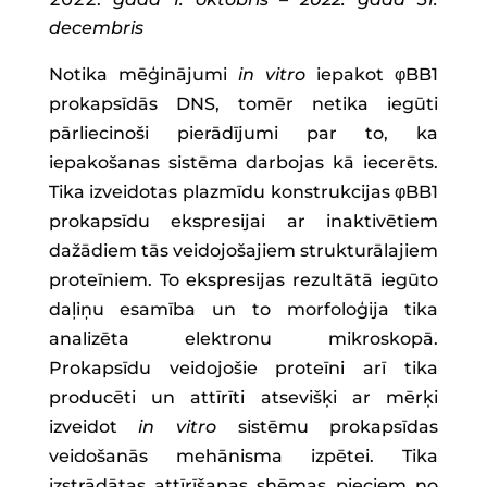
decembris
Notika mēģinājumi
in vitro
iepakot φBB1
prokapsīdās DNS, tomēr netika iegūti
pārliecinoši pierādījumi par to, ka
iepakošanas sistēma darbojas kā iecerēts.
Tika izveidotas plazmīdu konstrukcijas φBB1
prokapsīdu ekspresijai ar inaktivētiem
dažādiem tās veidojošajiem strukturālajiem
proteīniem. To ekspresijas rezultātā iegūto
daļiņu esamība un to morfoloģija tika
analizēta elektronu mikroskopā.
Prokapsīdu veidojošie proteīni arī tika
producēti un attīrīti atsevišķi ar mērķi
izveidot
in vitro
sistēmu prokapsīdas
veidošanās mehānisma izpētei. Tika
izstrādātas attīrīšanas shēmas pieciem no