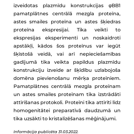
izveidotas plazmīdu konstrukcijas φBB1
pamatplātnes centrālā mezgla proteīna,
astes smailes proteīna un astes šķiedras
proteīna ekspresijai. Tika veikti to
ekspresijas eksperimenti un noskaidroti
apstākļi, kādos šos proteīnus var iegūt
šķīstošā veidā, vai arī nepieciešamības
gadījumā tika veikta papildus plazmīdu
konstrukciju izveide ar šķīdību uzlabojoša
domēna pievienošanu mērķa proteīniem.
Pamatplātnes centrālā mezgla proteīnam
un astes smailes proteīnam tika izstrādāti
attīrīšanas protokoli. Proteīni tika attīrīti līdz
homogenitātei preparatīvā daudzumā un
tika uzsākti to kristalizēšanas mēģinājumi.
Informācija publicēta 31.03.2022.