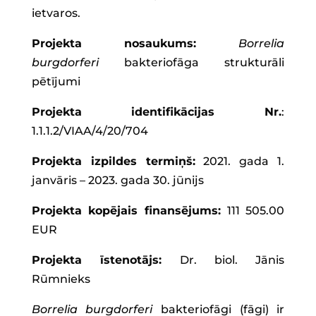
ietvaros.
Projekta nosaukums:
Borrelia
burgdorferi
bakteriofāga strukturāli
pētījumi
Projekta identifikācijas
Nr.
:
1.1.1.2/VIAA/4/20/704
Projekta izpildes termiņš:
2021. gada 1.
janvāris – 2023. gada 30. jūnijs
Projekta kopējais finansējums:
111 505.00
EUR
Projekta īstenotājs:
Dr. biol. Jānis
Rūmnieks
Borrelia burgdorferi
bakteriofāgi (fāgi) ir