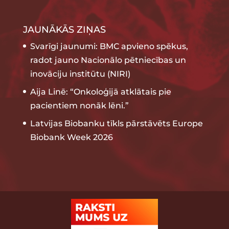
JAUNĀKĀS ZIŅAS
Svarīgi jaunumi: BMC apvieno spēkus,
radot jauno Nacionālo pētniecības un
inovāciju institūtu (NIRI)
Aija Linē: “Onkoloģijā atklātais pie
pacientiem nonāk lēni.”
Latvijas Biobanku tīkls pārstāvēts Europe
Biobank Week 2026