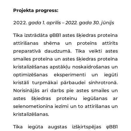
Projekta progress:
gada 1. aprīlis – 2022. gada 30. jūnijs
Tika izstrādāta φBB1 astes šķiedras proteīna
attīrīšanas shēma un proteīns attīrīts
preparatīvā daudzumā. Tika veikti astes
smailes proteīna un astes šķiedras proteīna
kristalizēšanas apstākļu noskaidrošanas un
optimizēšanas eksperimenti un iegūti
kristāli turpmākai pārbaudei sinhrotronā.
Norisinājās arī darbs pie astes smailes un
astes šķiedras proteīnu iegūšanas ar
selenometionīna iezīmi un to attīrīšanas un
kristalizēšanas.
Tika iegūta augstas izšķirtspējas φBB1