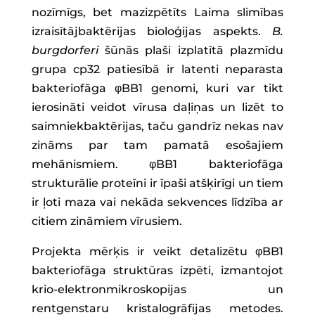
nozīmīgs, bet mazizpētīts Laima slimības
izraisītājbaktērijas bioloģijas aspekts.
B.
burgdorferi
šūnās plaši izplatītā plazmīdu
grupa cp32 patiesībā ir latenti neparasta
bakteriofāga φBB1 genomi, kuri var tikt
ierosināti veidot vīrusa daļiņas un lizēt to
saimniekbaktērijas, taču gandrīz nekas nav
zināms par tam pamatā esošajiem
mehānismiem. φBB1 bakteriofāga
strukturālie proteīni ir īpaši atšķirīgi un tiem
ir ļoti maza vai nekāda sekvences līdzība ar
citiem zināmiem vīrusiem.
Projekta mērķis ir veikt detalizētu φBB1
bakteriofāga struktūras izpēti, izmantojot
krio-elektronmikroskopijas un
rentgenstaru kristalogrāfijas metodes.