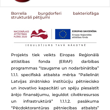
Borrelia burgdorferi bakteriofāga
strukturāli pētījumi
Projekts tiek veikts Eiropas Reģionālā
attīstības fonda (ERAF) darbības
programmas “Izaugsme un nodarbinātība”
1.1.1. specifiskā atbalsta mērķa “Palielināt
Latvijas zinātnisko institūciju pētniecisko
un inovatīvo kapacitāti un spēju piesaistīt
ārējo finansējumu, ieguldot cilvēkresursos
un infrastruktūrā” 1.1.1.2. pasākuma
“Pēcdoktorantūras pētniecības atbalsts”