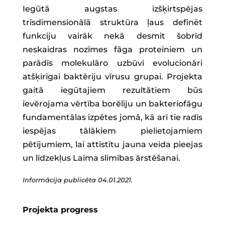
Iegūtā augstas izšķirtspējas
trīsdimensionālā struktūra ļaus definēt
funkciju vairāk nekā desmit šobrīd
neskaidras nozīmes fāga proteīniem un
parādīs molekulāro uzbūvi evolucionāri
atšķirīgai baktēriju vīrusu grupai. Projekta
gaitā iegūtajiem rezultātiem būs
ievērojama vērtība borēliju un bakteriofāgu
fundamentālas izpētes jomā, kā arī tie radīs
iespējas tālākiem pielietojamiem
pētījumiem, lai attīstītu jauna veida pieejas
un līdzekļus Laima slimības ārstēšanai.
Informācija publicēta 04.01.2021.
Projekta progress