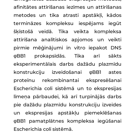
afinitātes attīrīšanas iezīmes un attīrīšanas
metodes un tika atrasti apstākļi, kādos
termināzes kompleksu iespējams iegūt
šķīstošā veidā. Tika veikta kompleksa
attīrīšana analītiskos apjomos un veikti
pirmie mēģinājumi in vitro iepakot DNS
φBB1 prokapsīdās. Tika arī sākts
eksperimentālais darbs dažādu plazmīdu
konstrukciju izveidošanai φBB1 astes
proteīnu rekombinantai ekspresēšanai
Escherichia coli sistēmā un to ekspresijas
līmeņa pārbaudei, kā arī turpinājās darbs
pie dažādu plazmīdu konstrukciju izveides
un ekspresijas apstākļu piemeklēšanas
φBB1 pamatplātnes kompleksa iegūšanai
Escherichia coli sistēmā.