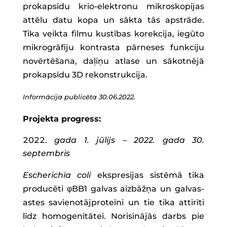
prokapsīdu krio-elektronu mikroskopijas
attēlu datu kopa un sākta tās apstrāde.
Tika veikta filmu kustības korekcija, iegūto
mikrogrāfiju kontrasta pārneses funkciju
novērtēšana, daļiņu atlase un sākotnējā
prokapsīdu 3D rekonstrukcija.
Informācija publicēta 30.06.2022.
Projekta progress:
gada 1. jūlijs – 2022. gada 30.
septembris
Escherichia coli
ekspresijas sistēmā tika
producēti φBB1 galvas aizbāžņa un galvas-
astes savienotājproteīni un tie tika attīrīti
līdz homogenitātei. Norisinājās darbs pie