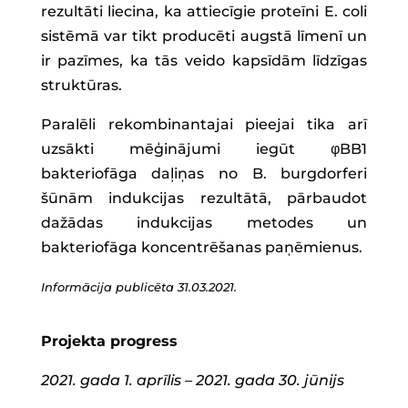
rezultāti liecina, ka attiecīgie proteīni E. coli
sistēmā var tikt producēti augstā līmenī un
ir pazīmes, ka tās veido kapsīdām līdzīgas
struktūras.
Paralēli rekombinantajai pieejai tika arī
uzsākti mēģinājumi iegūt φBB1
bakteriofāga daļiņas no B. burgdorferi
šūnām indukcijas rezultātā, pārbaudot
dažādas indukcijas metodes un
bakteriofāga koncentrēšanas paņēmienus.
Informācija publicēta 31.03.2021.
Projekta progress
2021. gada 1. aprīlis – 2021. gada 30. jūnijs