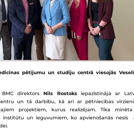
edicīnas pētījumu un studiju centrā viesojās Vesel
 BMC direktors
Nils Rostoks
iepazīstināja ar Latv
entru un tā darbību, kā arī ar pētniecības virzien
ajiem projektiem, kurus realizējam. Tika minēta
s institūtu un ieguvumiem, ko apvienošanās nesīs
dei.