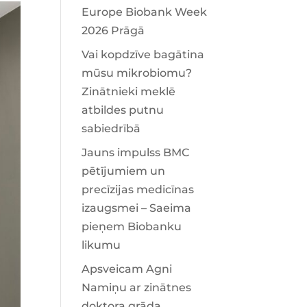
Europe Biobank Week
2026 Prāgā
Vai kopdzīve bagātina
mūsu mikrobiomu?
Zinātnieki meklē
atbildes putnu
sabiedrībā
Jauns impulss BMC
pētījumiem un
precīzijas medicīnas
izaugsmei – Saeima
pieņem Biobanku
likumu
Apsveicam Agni
Namiņu ar zinātnes
doktora grāda