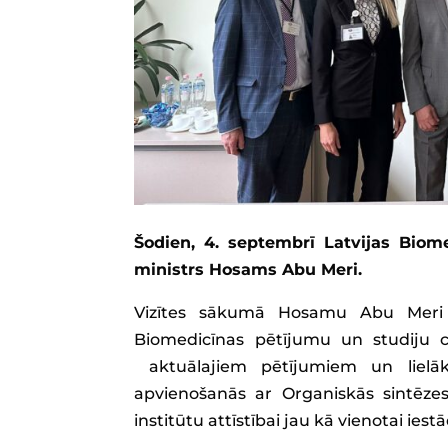
Šodien, 4. septembrī Latvijas Biom
ministrs Hosams Abu Meri.
Vizītes sākumā Hosamu Abu Meri
Biomedicīnas pētījumu un studiju c
aktuālajiem pētījumiem un lielāk
apvienošanās ar Organiskās sintēze
institūtu attīstībai jau kā vienotai iestā