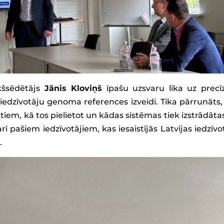
kšsēdētājs
Jānis Kloviņš
īpašu uzsvaru lika uz precīz
iedzīvotāju genoma references izveidi. Tika pārrunāts,
em, kā tos pielietot un kādas sistēmas tiek izstrādātas,
arī pašiem iedzīvotājiem, kas iesaistījās Latvijas iedzīvo
.