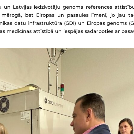
ju un Latvijas iedzīvotāju genoma references attīstību
jas mērogā, bet Eiropas un pasaules līmenī, jo jau t
omikas datu infrastruktūra (GDI) un Eiropas genoms (G
zijas medicīnas attīstībā un iespējas sadarboties ar pasa