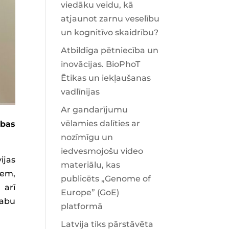
viedāku veidu, kā
atjaunot zarnu veselību
un kognitīvo skaidrību?
Atbildīga pētniecība un
inovācijas. BioPhoT
Ētikas un iekļaušanas
vadlīnijas
Ar gandarījumu
vēlamies dalīties ar
ības
nozīmīgu un
iedvesmojošu video
ijas
materiālu, kas
iem,
publicēts „Genome of
 arī
Europe” (GoE)
 abu
platformā
Latvija tiks pārstāvēta