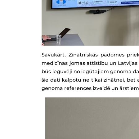
Savukārt, Zinātniskās padomes prie
medicīnas jomas attīstību un Latvijas 
būs ieguvēji no iegūtajiem genoma dati
šie dati kalpotu ne tikai zinātnei, bet 
genoma references izveidē un ārstiem