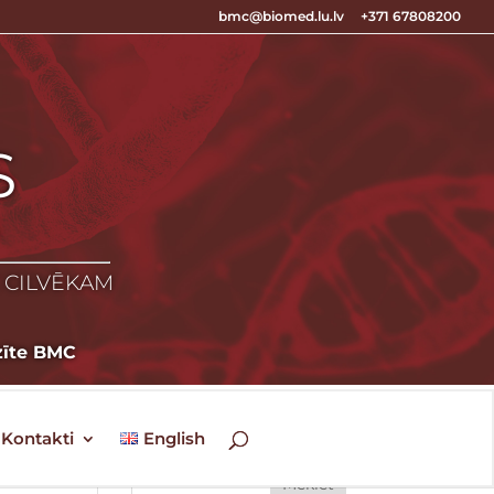
bmc@biomed.lu.lv
+371 67808200
S
S
Z CILVĒKAM
zīte BMC
Kontakti
English