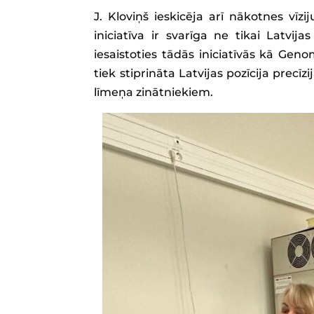
J. Kloviņš ieskicēja arī nākotnes vīzi
iniciatīva ir svarīga ne tikai Latvi
iesaistoties tādās iniciatīvās kā Gen
tiek stiprināta Latvijas pozīcija precī
līmeņa zinātniekiem.