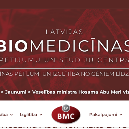
LATVIJAS
BIO
MEDICĪNA
PĒTĪJUMU UN STUDIJU CENTR
NAS PĒTĪJUMI UN IZGLĪTĪBA NO GĒNIEM LĪD
>
Jaunumi
>
Veselības ministra Hosama Abu Meri vi
cība
Izglītība
Pakalpojumi
a Hosama Abu Meri vizīte BMC