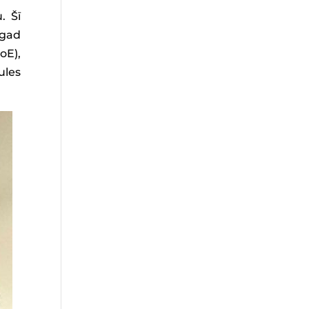
. Šī
agad
oE),
ules