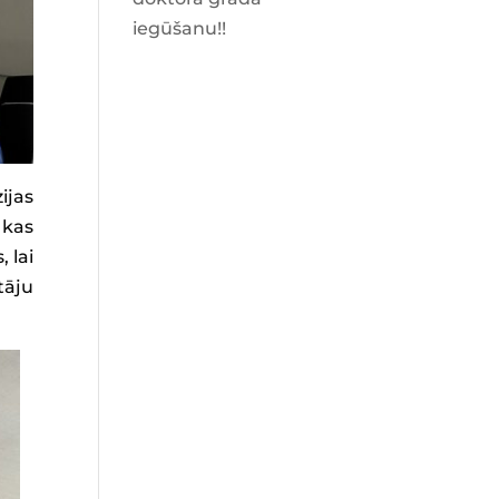
iegūšanu!!
ijas
 kas
 lai
tāju