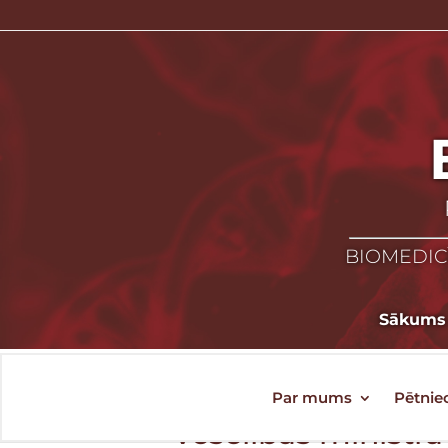
BIOMEDICĪ
Sākums
Par mums
Pētnie
Veselības ministr