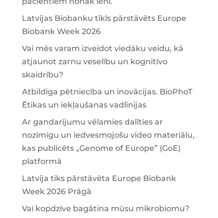
pacientiem nonāk lēni.”
Latvijas Biobanku tīkls pārstāvēts Europe
Biobank Week 2026
Vai mēs varam izveidot viedāku veidu, kā
atjaunot zarnu veselību un kognitīvo
skaidrību?
Atbildīga pētniecība un inovācijas. BioPhoT
Ētikas un iekļaušanas vadlīnijas
Ar gandarījumu vēlamies dalīties ar
nozīmīgu un iedvesmojošu video materiālu,
kas publicēts „Genome of Europe” (GoE)
platformā
Latvija tiks pārstāvēta Europe Biobank
Week 2026 Prāgā
Vai kopdzīve bagātina mūsu mikrobiomu?