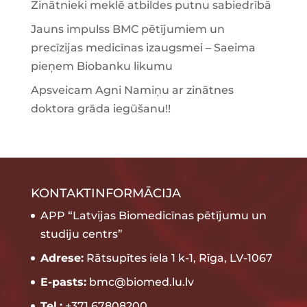
Zinātnieki meklē atbildes putnu sabiedrībā
Jauns impulss BMC pētījumiem un
precīzijas medicīnas izaugsmei – Saeima
pieņem Biobanku likumu
Apsveicam Agni Namiņu ar zinātnes
doktora grāda iegūšanu!!
KONTAKTINFORMĀCIJA
APP “Latvijas Biomedicīnas pētījumu un
studiju centrs”
Adrese:
Rātsupītes iela 1 k-1, Rīga, LV-1067
E-pasts:
bmc@biomed.lu.lv
Tel.:
+371 67808200