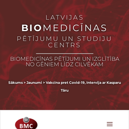
LATVIJAS
BIO
MEDICĪNAS
PĒTĪJUMU UN STUDIJU
CENTRS
BIOMEDICĪNAS PĒTĪJUMI UN IZGLĪTĪBA
NO GĒNIEM LĪDZ CILVĒKAM
Sākums
>
Jaunumi
>
Vakcīna pret Covid-19, Intervija ar Kasparu
Tāru