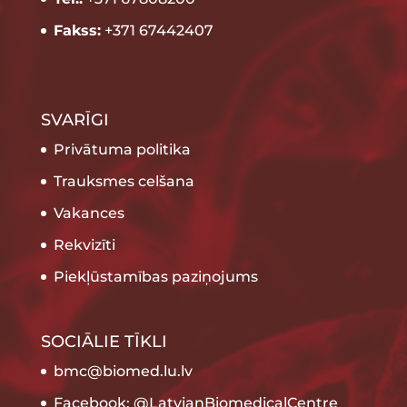
Fakss:
+371 67442407
SVARĪGI
Privātuma politika
Trauksmes celšana
Vakances
Rekvizīti
Piekļūstamības paziņojums
SOCIĀLIE TĪKLI
bmc@biomed.lu.lv
Facebook: @LatvianBiomedicalCentre