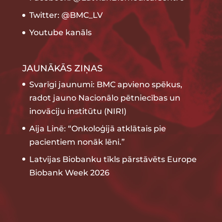
Twitter: @BMC_LV
Youtube kanāls
JAUNĀKĀS ZIŅAS
Svarīgi jaunumi: BMC apvieno spēkus,
radot jauno Nacionālo pētniecības un
inovāciju institūtu (NIRI)
Aija Linē: “Onkoloģijā atklātais pie
pacientiem nonāk lēni.”
Latvijas Biobanku tīkls pārstāvēts Europe
Biobank Week 2026