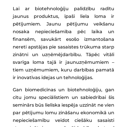
Lai ar biotehnoloģiju palīdzību radītu
jaunus produktus, īpaši liela loma ir
pētījumiem. Jaunu pētījumu veikšanu
nosaka nepieciešamība pēc laika un
finansēm, savukārt esošo izmantošana
nereti apstājas pie sasaistes trūkuma starp
zinātni un uzņēmējdarbību. Tāpēc vitāli
svarīga loma tajā ir jaunuzņēmumiem –
tiem uzņēmumiem, kuru darbības pamatā
ir inovatīvas idejas un tehnoloģijas.
Gan biomedicīnas un biotehnoloģiju, gan
citu jomu speciālistiem un sabiedrībai šis
seminārs būs lieliska iespēja uzzināt ne vien
par pētījumu lomu zināšanu ekonomikā un
nepieciešamību veidot ciešāku sasaisti