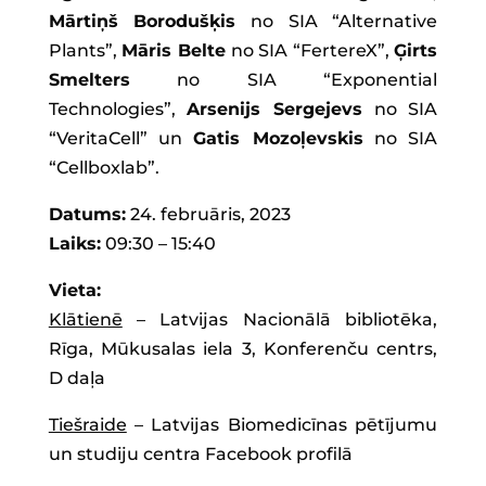
Mārtiņš Borodušķis
no SIA “Alternative
Plants”,
Māris Belte
no SIA “FertereX”,
Ģirts
Smelters
no SIA “Exponential
Technologies”,
Arsenijs Sergejevs
no SIA
“VeritaCell” un
Gatis Mozoļevskis
no SIA
“Cellboxlab”.
Datums:
24. februāris, 2023
Laiks:
09:30 – 15:40
Vieta:
Klātienē
– Latvijas Nacionālā bibliotēka,
Rīga, Mūkusalas iela 3, Konferenču centrs,
D daļa
Tiešraide
– Latvijas Biomedicīnas pētījumu
un studiju centra Facebook profilā