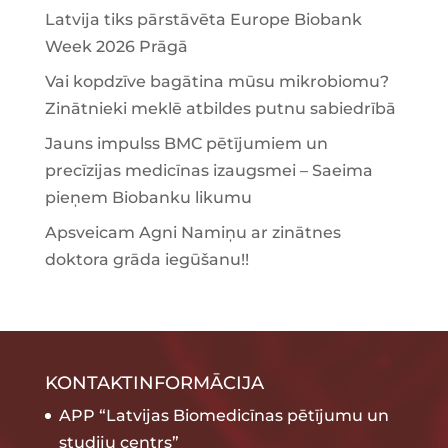
Latvija tiks pārstāvēta Europe Biobank
Week 2026 Prāgā
Vai kopdzīve bagātina mūsu mikrobiomu?
Zinātnieki meklē atbildes putnu sabiedrībā
Jauns impulss BMC pētījumiem un
precīzijas medicīnas izaugsmei – Saeima
pieņem Biobanku likumu
Apsveicam Agni Namiņu ar zinātnes
doktora grāda iegūšanu!!
KONTAKTINFORMĀCIJA
APP “Latvijas Biomedicīnas pētījumu un
studiju centrs”