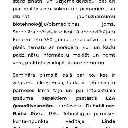
starp zinātni un uzņēmējdarbību, bet arī
par praktiskiem soļiem un piemēriem, kā
dibināt jaunuzņēmumu
biotehnoloģiju/biomedicīnas jomā.
Semināra mērķis ir sniegt tā apmeklētājam
koncentrētu 360 grādu perspektīvu par šo
plašo tematu ar norādēm, kur un kādu
padziļinātu informāciju meklēt un ņemt
vērā, praktiski veidojot jaunuzņēmumu.
Semināra pirmajā daļā par to, kas ir
zināšanu ekonomika, kāda ir tehnoloģiju
pārneses loma tajā un par intelektuālā
īpašuma aspektiem pastāstīs
LZA
ģenerālsekretāre
profesore
Dr.habil.oec.
Baiba Rivža
, RSU Tehnoloģiju pārneses
kontaktpunkta vadītāja
Linda