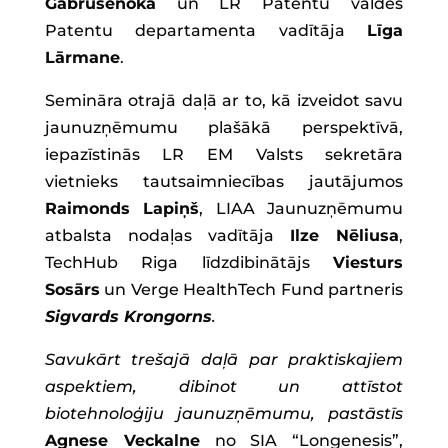
Gabrusenoka
un LR Patentu valdes
Patentu departamenta vadītāja
Līga
Lārmane
.
Semināra otrajā daļā ar to, kā izveidot savu
jaunuzņēmumu plašākā perspektīvā,
iepazīstinās LR EM Valsts sekretāra
vietnieks tautsaimniecības jautājumos
Raimonds Lapiņš
, LIAA Jaunuzņēmumu
atbalsta nodaļas vadītāja
Ilze Nēliusa
,
TechHub Riga līdzdibinātājs
Viesturs
Sosārs
un Verge HealthTech Fund partneris
Sigvards Krongorns
.
Savukārt trešajā daļā par praktiskajiem
aspektiem, dibinot un attīstot
biotehnoloģiju jaunuzņēmumu, pastāstīs
Agnese Veckalne
no SIA “Longenesis”,