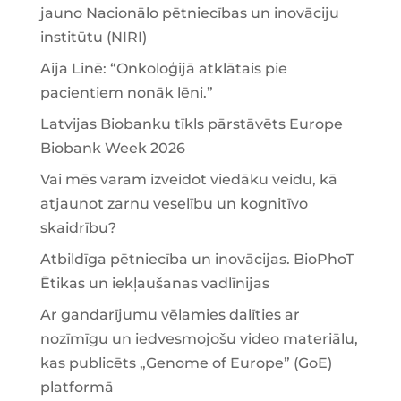
jauno Nacionālo pētniecības un inovāciju
institūtu (NIRI)
Aija Linē: “Onkoloģijā atklātais pie
pacientiem nonāk lēni.”
Latvijas Biobanku tīkls pārstāvēts Europe
Biobank Week 2026
Vai mēs varam izveidot viedāku veidu, kā
atjaunot zarnu veselību un kognitīvo
skaidrību?
Atbildīga pētniecība un inovācijas. BioPhoT
Ētikas un iekļaušanas vadlīnijas
Ar gandarījumu vēlamies dalīties ar
nozīmīgu un iedvesmojošu video materiālu,
kas publicēts „Genome of Europe” (GoE)
platformā