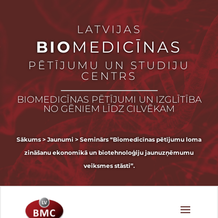
LATVIJAS
BIO
MEDICĪNAS
PĒTĪJUMU UN STUDIJU
CENTRS
BIOMEDICĪNAS PĒTĪJUMI UN IZGLĪTĪBA
NO GĒNIEM LĪDZ CILVĒKAM
Sākums
>
Jaunumi
>
Seminārs “Biomedicīnas pētījumu loma
zināšanu ekonomikā un biotehnoloģiju jaunuzņēmumu
veiksmes stāsti”.