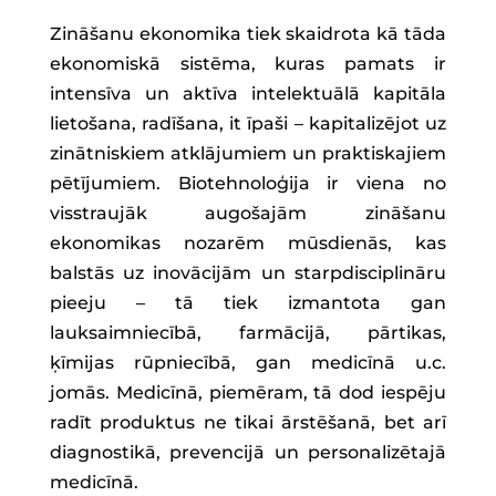
Zināšanu ekonomika tiek skaidrota kā tāda
ekonomiskā sistēma, kuras pamats ir
intensīva un aktīva intelektuālā kapitāla
lietošana, radīšana, it īpaši – kapitalizējot uz
zinātniskiem atklājumiem un praktiskajiem
pētījumiem. Biotehnoloģija ir viena no
visstraujāk augošajām zināšanu
ekonomikas nozarēm mūsdienās, kas
balstās uz inovācijām un starpdisciplināru
pieeju – tā tiek izmantota gan
lauksaimniecībā, farmācijā, pārtikas,
ķīmijas rūpniecībā, gan medicīnā u.c.
jomās. Medicīnā, piemēram, tā dod iespēju
radīt produktus ne tikai ārstēšanā, bet arī
diagnostikā, prevencijā un personalizētajā
medicīnā.