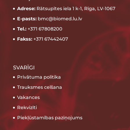
Adrese:
Rātsupītes iela 1 k-1, Rīga, LV-1067
E-pasts:
bmc@biomed.lu.lv
Tel.:
+371 67808200
Fakss:
+371 67442407
SVARĪGI
Privātuma politika
Trauksmes celšana
Vakances
Rekvizīti
Piekļūstamības paziņojums