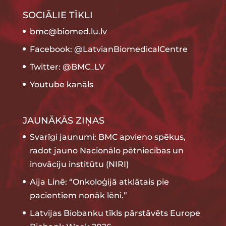
SOCIĀLIE TĪKLI
bmc@biomed.lu.lv
Facebook: @LatvianBiomedicalCentre
Twitter: @BMC_LV
Youtube kanāls
JAUNĀKĀS ZIŅAS
Svarīgi jaunumi: BMC apvieno spēkus,
radot jauno Nacionālo pētniecības un
inovāciju institūtu (NIRI)
Aija Linē: “Onkoloģijā atklātais pie
pacientiem nonāk lēni.”
Latvijas Biobanku tīkls pārstāvēts Europe