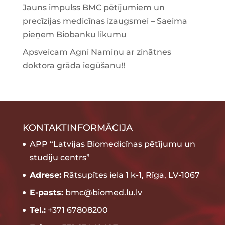
Jauns impulss BMC pētījumiem un
precīzijas medicīnas izaugsmei – Saeima
pieņem Biobanku likumu
Apsveicam Agni Namiņu ar zinātnes
doktora grāda iegūšanu!!
KONTAKTINFORMĀCIJA
APP “Latvijas Biomedicīnas pētījumu un
studiju centrs”
Adrese:
Rātsupītes iela 1 k-1, Rīga, LV-1067
E-pasts:
bmc@biomed.lu.lv
Tel.:
+371 67808200