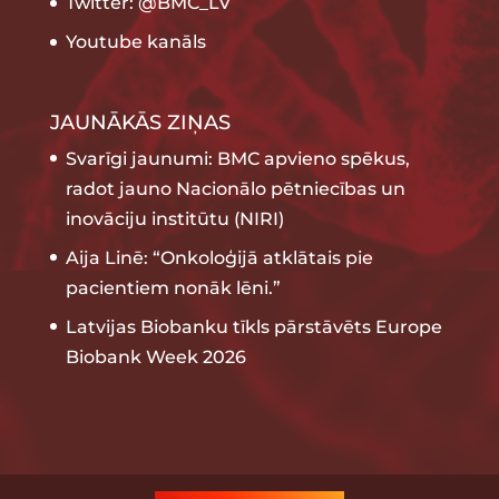
Twitter: @BMC_LV
Youtube kanāls
JAUNĀKĀS ZIŅAS
Svarīgi jaunumi: BMC apvieno spēkus,
radot jauno Nacionālo pētniecības un
inovāciju institūtu (NIRI)
Aija Linē: “Onkoloģijā atklātais pie
pacientiem nonāk lēni.”
Latvijas Biobanku tīkls pārstāvēts Europe
Biobank Week 2026