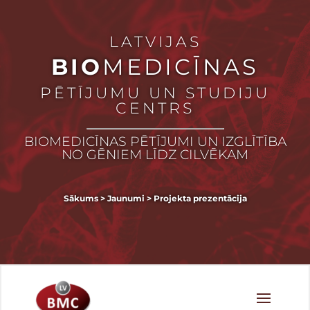
LATVIJAS
BIO
MEDICĪNAS
PĒTĪJUMU UN STUDIJU
CENTRS
BIOMEDICĪNAS PĒTĪJUMI UN IZGLĪTĪBA
NO GĒNIEM LĪDZ CILVĒKAM
Sākums
>
Jaunumi
>
Projekta prezentācija