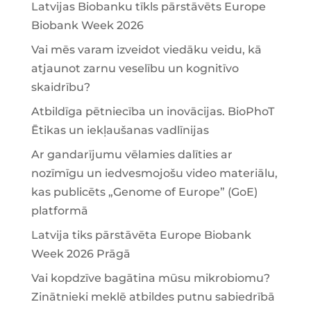
Latvijas Biobanku tīkls pārstāvēts Europe
Biobank Week 2026
Vai mēs varam izveidot viedāku veidu, kā
atjaunot zarnu veselību un kognitīvo
skaidrību?
Atbildīga pētniecība un inovācijas. BioPhoT
Ētikas un iekļaušanas vadlīnijas
Ar gandarījumu vēlamies dalīties ar
nozīmīgu un iedvesmojošu video materiālu,
kas publicēts „Genome of Europe” (GoE)
platformā
Latvija tiks pārstāvēta Europe Biobank
Week 2026 Prāgā
Vai kopdzīve bagātina mūsu mikrobiomu?
Zinātnieki meklē atbildes putnu sabiedrībā