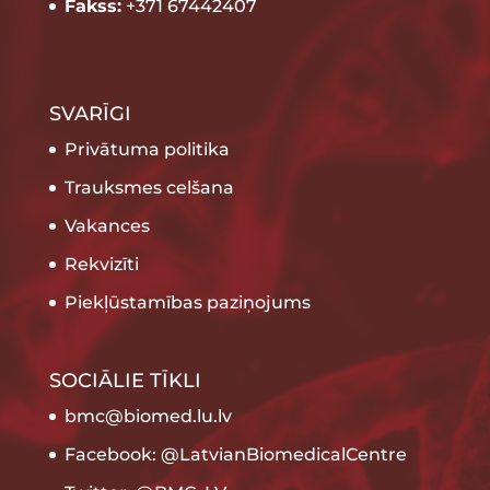
Fakss:
+371 67442407
SVARĪGI
Privātuma politika
Trauksmes celšana
Vakances
Rekvizīti
Piekļūstamības paziņojums
SOCIĀLIE TĪKLI
bmc@biomed.lu.lv
Facebook: @LatvianBiomedicalCentre