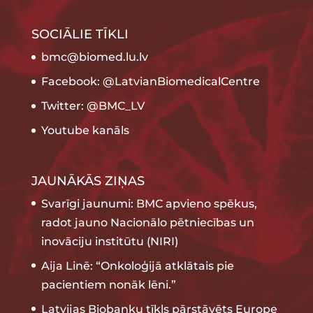
SOCIĀLIE TĪKLI
bmc@biomed.lu.lv
Facebook: @LatvianBiomedicalCentre
Twitter: @BMC_LV
Youtube kanāls
JAUNĀKĀS ZIŅAS
Svarīgi jaunumi: BMC apvieno spēkus,
radot jauno Nacionālo pētniecības un
inovāciju institūtu (NIRI)
Aija Linē: “Onkoloģijā atklātais pie
pacientiem nonāk lēni.”
Latvijas Biobanku tīkls pārstāvēts Europe