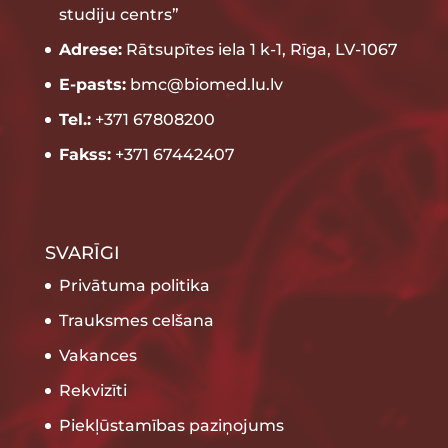
studiju centrs”
Adrese:
Rātsupītes iela 1 k-1, Rīga, LV-1067
E-pasts:
bmc@biomed.lu.lv
Tel.:
+371 67808200
Fakss:
+371 67442407
SVARĪGI
Privātuma politika
Trauksmes celšana
Vakances
Rekvizīti
Piekļūstamības paziņojums