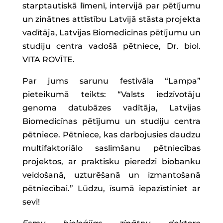
starptautiskā līmenī, intervijā par pētījumu
un zinātnes attīstību Latvijā stāsta projekta
vadītāja, Latvijas Biomedicīnas pētījumu un
studiju centra vadošā pētniece, Dr. biol.
VITA ROVĪTE.
Par jums sarunu festivāla “Lampa”
pieteikumā teikts: “Valsts iedzīvotāju
genoma datubāzes vadītāja, Latvijas
Biomedicīnas pētījumu un studiju centra
pētniece. Pētniece, kas darbojusies daudzu
multifaktoriālo saslimšanu pētniecības
projektos, ar praktisku pieredzi biobanku
veidošanā, uzturēšanā un izmantošanā
pētniecībai.” Lūdzu, īsumā iepazīstiniet ar
sevi!