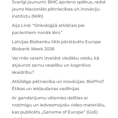
Svarīgi jaunumi: BMC apvieno spēkus, radot
jauno Nacionālo pētniecības un inovāciju
institūtu (NIRI)
Aija Linē: “Onkoloģijā atklātais pie
pacientiem nonāk lēni.”
Latvijas Biobanku tīkls pārstāvēts Europe
Biobank Week 2026
Vai mēs varam izveidot viedāku veidu, kā
atjaunot zarnu veselību un kognitīvo
skaidrību?
Atbildīga pētniecība un inovācijas. BioPhoT
Ētikas un iekļaušanas vadlīnijas
Ar gandarījumu vēlamies dalīties ar
nozīmīgu un iedvesmojošu video materiālu,
kas publicēts „Genome of Europe” (GoE)