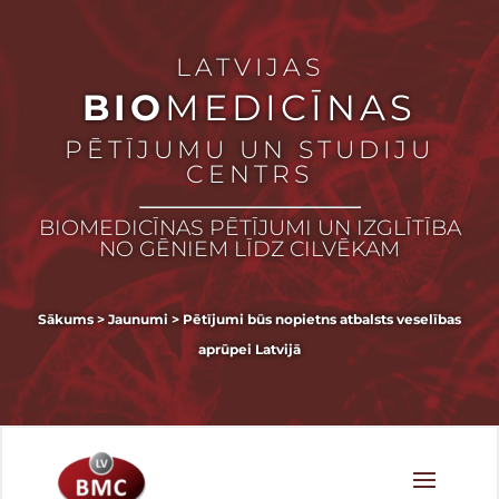
LATVIJAS
BIO
MEDICĪNAS
PĒTĪJUMU UN STUDIJU
CENTRS
BIOMEDICĪNAS PĒTĪJUMI UN IZGLĪTĪBA
NO GĒNIEM LĪDZ CILVĒKAM
Sākums
>
Jaunumi
>
Pētījumi būs nopietns atbalsts veselības
aprūpei Latvijā