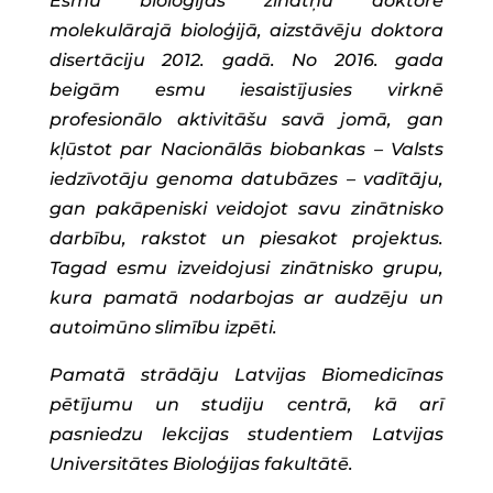
Esmu bioloģijas zinātņu doktore
molekulārajā bioloģijā, aizstāvēju doktora
disertāciju 2012. gadā. No 2016. gada
beigām esmu iesaistījusies virknē
profesionālo aktivitāšu savā jomā, gan
kļūstot par Nacionālās biobankas – Valsts
iedzīvotāju genoma datubāzes – vadītāju,
gan pakāpeniski veidojot savu zinātnisko
darbību, rakstot un piesakot projektus.
Tagad esmu izveidojusi zinātnisko grupu,
kura pamatā nodarbojas ar audzēju un
autoimūno slimību izpēti.
Pamatā strādāju Latvijas Biomedicīnas
pētījumu un studiju centrā, kā arī
pasniedzu lekcijas studentiem Latvijas
Universitātes Bioloģijas fakultātē.