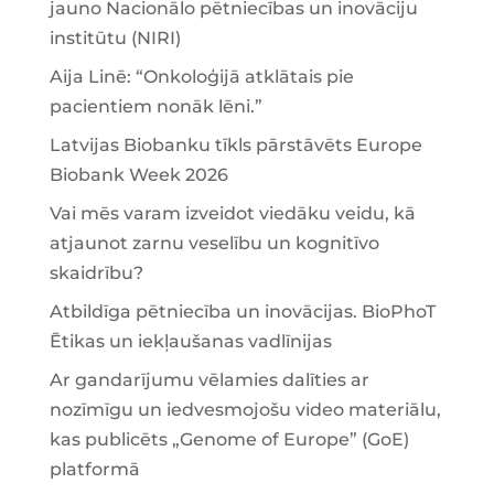
jauno Nacionālo pētniecības un inovāciju
institūtu (NIRI)
Aija Linē: “Onkoloģijā atklātais pie
pacientiem nonāk lēni.”
Latvijas Biobanku tīkls pārstāvēts Europe
Biobank Week 2026
Vai mēs varam izveidot viedāku veidu, kā
atjaunot zarnu veselību un kognitīvo
skaidrību?
Atbildīga pētniecība un inovācijas. BioPhoT
Ētikas un iekļaušanas vadlīnijas
Ar gandarījumu vēlamies dalīties ar
nozīmīgu un iedvesmojošu video materiālu,
kas publicēts „Genome of Europe” (GoE)
platformā