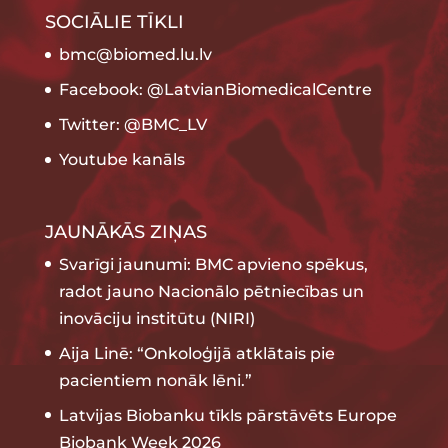
SOCIĀLIE TĪKLI
bmc@biomed.lu.lv
Facebook: @LatvianBiomedicalCentre
Twitter: @BMC_LV
Youtube kanāls
JAUNĀKĀS ZIŅAS
Svarīgi jaunumi: BMC apvieno spēkus,
radot jauno Nacionālo pētniecības un
inovāciju institūtu (NIRI)
Aija Linē: “Onkoloģijā atklātais pie
pacientiem nonāk lēni.”
Latvijas Biobanku tīkls pārstāvēts Europe
Biobank Week 2026