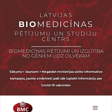
LATVIJAS
BIO
MEDICĪNAS
PĒTĪJUMU UN STUDIJU
CENTRS
BIOMEDICĪNAS PĒTĪJUMI UN IZGLĪTĪBA
NO GĒNIEM LĪDZ CILVĒKAM
Sākums
>
Jaunumi
>
Negaidot ministrijas solīto informatīvo
kampaņu, jaunie zinātnieki paši sāk izplatīt informāciju par
Covid-19 vakcīnām