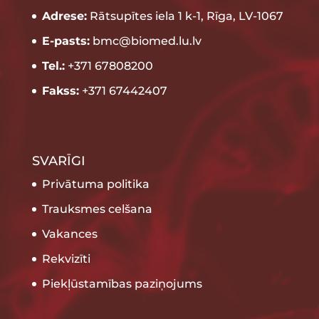
Adrese:
Rātsupītes iela 1 k-1, Rīga, LV-1067
E-pasts:
bmc@biomed.lu.lv
Tel.:
+371 67808200
Fakss:
+371 67442407
SVARĪGI
Privātuma politika
Trauksmes celšana
Vakances
Rekvizīti
Piekļūstamības paziņojums