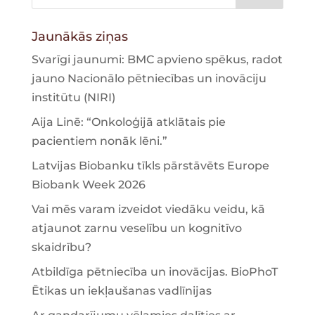
Jaunākās ziņas
Svarīgi jaunumi: BMC apvieno spēkus, radot
jauno Nacionālo pētniecības un inovāciju
institūtu (NIRI)
Aija Linē: “Onkoloģijā atklātais pie
pacientiem nonāk lēni.”
Latvijas Biobanku tīkls pārstāvēts Europe
Biobank Week 2026
Vai mēs varam izveidot viedāku veidu, kā
atjaunot zarnu veselību un kognitīvo
skaidrību?
Atbildīga pētniecība un inovācijas. BioPhoT
Ētikas un iekļaušanas vadlīnijas