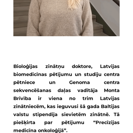
Bioloģijas zinātņu doktore, Latvijas
biomedicīnas pētījumu un studiju centra
pētniece un Genoma centra
sekvencēšanas daļas vadītāja Monta
Brīvība ir viena no trim Latvijas
zinātniecēm, kas ieguvusi šā gada Baltijas
valstu stipendija sievietēm zinātnē. Tā
piešķirta par pētījumu “Precīzijas
medicīna onkoloģijā”.