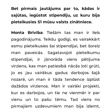
Bet pirmais jautājums par to, kādas ir
sajūtas, iegūstot stipendiju, uz kuru bija
pieteikusies 51 mūsu valsts zinātniece.
Monta Brīvība
: Tiešām tas man ir liels
pagodinājums. Teikšu godīgi, es vairakkārt
esmu pieteikusies šai stipendijai, bet šoreiz
man paveicās. Sagatavojot pieteikumu
stipendijai, ir jānorāda viens pētījuma
virziens, kas man patiesībā nācās ļoti grūti,
jo es jau vairākus gadus darbojos šajā
nozarē, un man ir tāda tendence izplūst
dažādos virzienos. Man ir vairāki projekti,
kur es darbojos, un tie ne vienmēr ir par
vienu un to pašu tēmu. Tad viens no
pirmajiem uzdevumiem man bija izlemt,