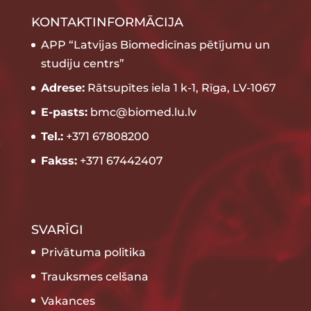
KONTAKTINFORMĀCIJA
APP “Latvijas Biomedicīnas pētījumu un
studiju centrs”
Adrese:
Rātsupītes iela 1 k-1, Rīga, LV-1067
E-pasts:
bmc@biomed.lu.lv
Tel.:
+371 67808200
Fakss:
+371 67442407
SVARĪGI
Privātuma politika
Trauksmes celšana
Vakances