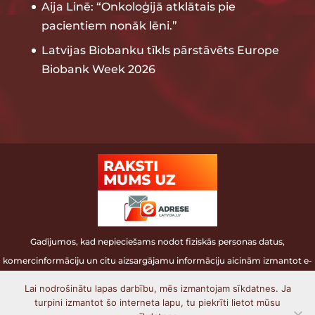
Aija Linē: “Onkoloģijā atklātais pie
pacientiem nonāk lēni.”
Latvijas Biobanku tīkls pārstāvēts Europe
Biobank Week 2026
Gadījumos, kad nepieciešams nodot fiziskās personas datus,
komercinformāciju un citu aizsargājamu informāciju aicinām izmantot e-
adresi.
Lai nodrošinātu lapas darbību, mēs izmantojam sīkdatnes. Ja
turpini izmantot šo interneta lapu, tu piekrīti lietot mūsu