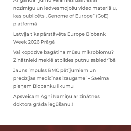
Ar gandarījumu vēlamies dalīties ar
nozīmīgu un iedvesmojošu video materiālu,
kas publicēts „Genome of Europe” (GoE)
platformā
Latvija tiks pārstāvēta Europe Biobank
Week 2026 Prāgā
Vai kopdzīve bagātina mūsu mikrobiomu?
Zinātnieki meklē atbildes putnu sabiedrībā
Jauns impulss BMC pētījumiem un
precīzijas medicīnas izaugsmei – Saeima
pieņem Biobanku likumu
Apsveicam Agni Namiņu ar zinātnes
doktora grāda iegūšanu!!