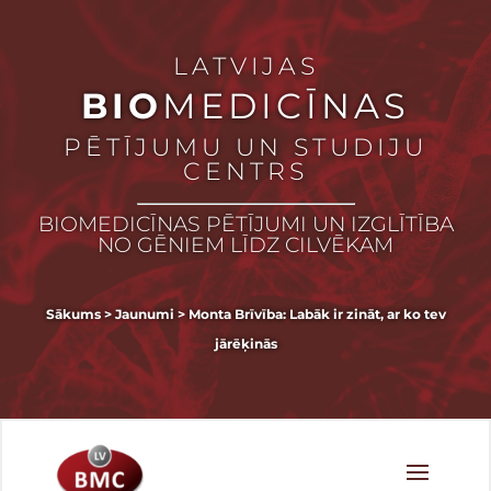
LATVIJAS
BIO
MEDICĪNAS
PĒTĪJUMU UN STUDIJU
CENTRS
BIOMEDICĪNAS PĒTĪJUMI UN IZGLĪTĪBA
NO GĒNIEM LĪDZ CILVĒKAM
Sākums
>
Jaunumi
>
Monta Brīvība: Labāk ir zināt, ar ko tev
jārēķinās