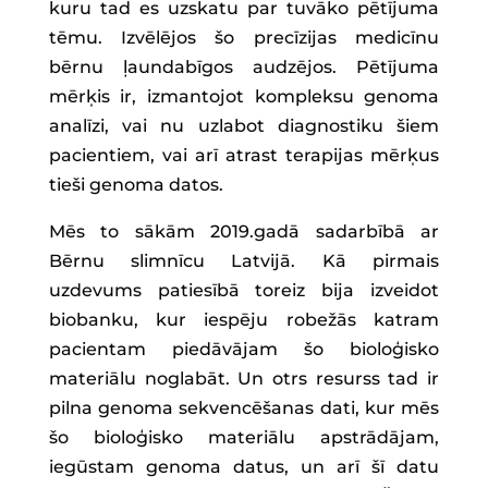
kuru tad es uzskatu par tuvāko pētījuma
tēmu. Izvēlējos šo precīzijas medicīnu
bērnu ļaundabīgos audzējos. Pētījuma
mērķis ir, izmantojot kompleksu genoma
analīzi, vai nu uzlabot diagnostiku šiem
pacientiem, vai arī atrast terapijas mērķus
tieši genoma datos.
Mēs to sākām 2019.gadā sadarbībā ar
Bērnu slimnīcu Latvijā. Kā pirmais
uzdevums patiesībā toreiz bija izveidot
biobanku, kur iespēju robežās katram
pacientam piedāvājam šo bioloģisko
materiālu noglabāt. Un otrs resurss tad ir
pilna genoma sekvencēšanas dati, kur mēs
šo bioloģisko materiālu apstrādājam,
iegūstam genoma datus, un arī šī datu