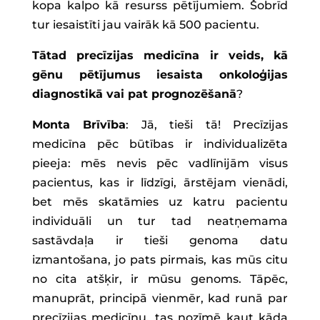
kopa kalpo kā resurss pētījumiem. Šobrīd
tur iesaistīti jau vairāk kā 500 pacientu.
Tātad precīzijas medicīna ir veids, kā
gēnu pētījumus iesaista onkoloģijas
diagnostikā vai pat prognozēšanā
?
Monta Brīvība
: Jā, tieši tā! Precīzijas
medicīna pēc būtības ir individualizēta
pieeja: mēs nevis pēc vadlīnijām visus
pacientus, kas ir līdzīgi, ārstējam vienādi,
bet mēs skatāmies uz katru pacientu
individuāli un tur tad neatņemama
sastāvdaļa ir tieši genoma datu
izmantošana, jo pats pirmais, kas mūs citu
no cita atšķir, ir mūsu genoms. Tāpēc,
manuprāt, principā vienmēr, kad runā par
precīzijas medicīnu, tas nozīmē kaut kāda