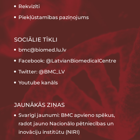
Rekvizīti
Piekļūstamības paziņojums
SOCIĀLIE TĪKLI
bmc@biomed.lu.lv
Facebook: @LatvianBiomedicalCentre
Twitter: @BMC_LV
Youtube kanāls
JAUNĀKĀS ZIŅAS
Svarīgi jaunumi: BMC apvieno spēkus,
radot jauno Nacionālo pētniecības un
inovāciju institūtu (NIRI)