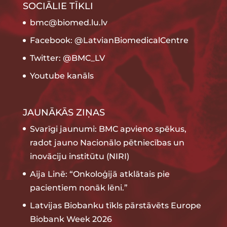
SOCIĀLIE TĪKLI
bmc@biomed.lu.lv
Facebook: @LatvianBiomedicalCentre
Twitter: @BMC_LV
Youtube kanāls
JAUNĀKĀS ZIŅAS
Svarīgi jaunumi: BMC apvieno spēkus,
radot jauno Nacionālo pētniecības un
inovāciju institūtu (NIRI)
Aija Linē: “Onkoloģijā atklātais pie
pacientiem nonāk lēni.”
Latvijas Biobanku tīkls pārstāvēts Europe
Biobank Week 2026