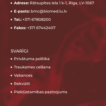
Adrese:
Rātsupītes iela 1 k-1, Rīga, LV-1067
E-pasts:
bmc@biomed.lu.lv
Tel.:
+371 67808200
Fakss:
+371 67442407
SVARĪGI
Privātuma politika
Trauksmes celšana
Vakances
Rekvizīti
Piekļūstamības paziņojums