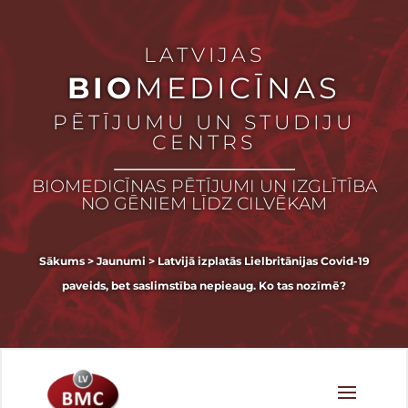
LATVIJAS
BIO
MEDICĪNAS
PĒTĪJUMU UN STUDIJU
CENTRS
BIOMEDICĪNAS PĒTĪJUMI UN IZGLĪTĪBA
NO GĒNIEM LĪDZ CILVĒKAM
Sākums
>
Jaunumi
>
Latvijā izplatās Lielbritānijas Covid-19
paveids, bet saslimstība nepieaug. Ko tas nozīmē?