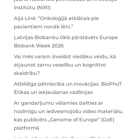
institūtu (NIRI)
Aija Linē: “Onkoloģijā atklātais pie
pacientiem nonāk lēni.”
Latvijas Biobanku tīkls pārstāvēts Europe
Biobank Week 2026
Vai mēs varam izveidot viedāku veidu, kā
atjaunot zarnu veselību un kognitīvo
skaidrību?
Atbildīga pētniecība un inovācijas. BioPhoT
Ētikas un iekļaušanas vadlīnijas
Ar gandarījumu vēlamies dalīties ar
nozīmīgu un iedvesmojošu video materiālu,
kas publicēts „Genome of Europe” (GoE)
platformā