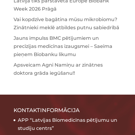
Latvija tiks pārstāvēta Europe Biobank
Week 2026 Prāgā
Vai kopdzīve bagātina mūsu mikrobiomu?
Zinātnieki meklē atbildes putnu sabiedrībā
Jauns impulss BMC pētījumiem un
precīzijas medicīnas izaugsmei – Saeima
pieņem Biobanku likumu
Apsveicam Agni Namiņu ar zinātnes
doktora grāda iegūšanu!!
KONTAKTINFORMĀCIJA
APP “Latvijas Biomedicīnas pētījumu un
studiju centrs”