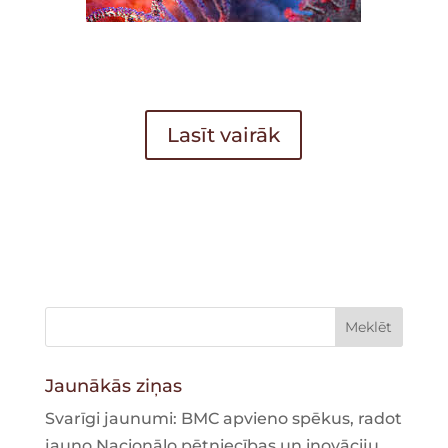
Lasīt vairāk
Jaunākās ziņas
Svarīgi jaunumi: BMC apvieno spēkus, radot
jauno Nacionālo pētniecības un inovāciju