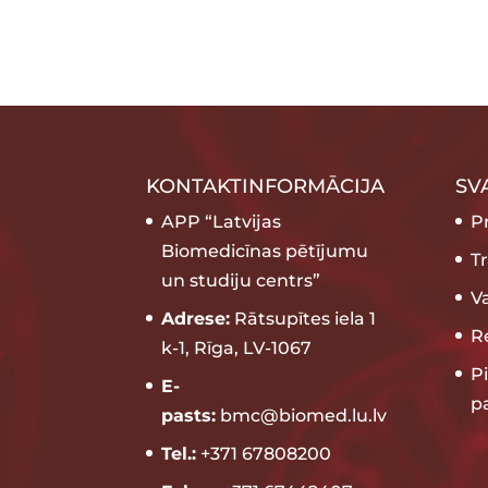
KONTAKTINFORMĀCIJA
SV
APP “Latvijas
P
Biomedicīnas pētījumu
T
un studiju centrs”
V
Adrese:
Rātsupītes iela 1
Re
k-1, Rīga, LV-1067
P
E-
p
pasts:
bmc@biomed.lu.lv
Tel.:
+371 67808200