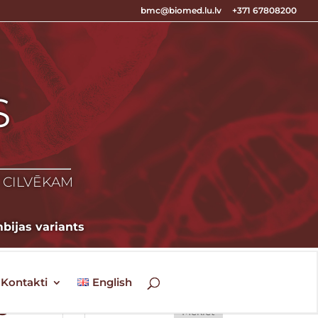
bmc@biomed.lu.lv
+371 67808200
S
S
Z CILVĒKAM
mbijas variants
Kontakti
English
s