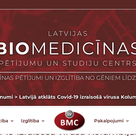
LATVIJAS
BIO
MEDICĪNA
PĒTĪJUMU UN STUDIJU CENTR
NAS PĒTĪJUMI UN IZGLĪTĪBA NO GĒNIEM LĪD
unumi
>
Latvijā atklāts Covid-19 izraisošā vīrusa Kolu
cība
Izglītība
Pakalpojumi
d-19 izraisošā vīrusa Kolumbija