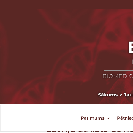
BIOMEDICĪ
Sākums
>
Ja
Par mums
Pētnie
Latvijā atklāts Covi