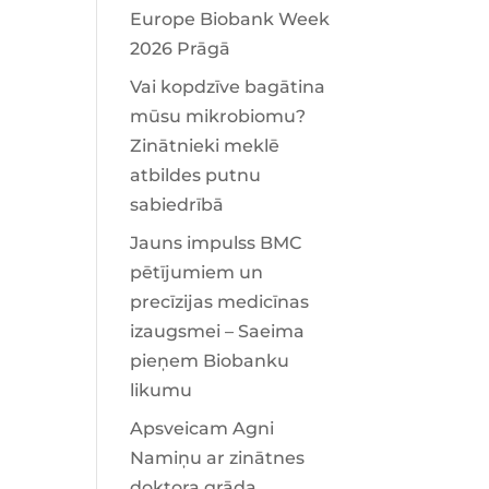
Europe Biobank Week
2026 Prāgā
Vai kopdzīve bagātina
mūsu mikrobiomu?
Zinātnieki meklē
atbildes putnu
sabiedrībā
Jauns impulss BMC
pētījumiem un
precīzijas medicīnas
izaugsmei – Saeima
pieņem Biobanku
likumu
Apsveicam Agni
Namiņu ar zinātnes
doktora grāda