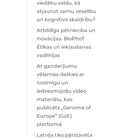
viedāku veidu, kā
atjaunot zarnu veselību
un kognitīvo skaidrību?
Atbildīga pētniecība un
inovācijas. BioPhoT
Ētikas un iekļaušanas
vadlīnijas
Ar gandarījumu
vēlamies dalīties ar
nozīmīgu un
iedvesmojošu video
materiālu, kas
publicēts „Genome of
Europe” (GoE)
platformā
Latvija tiks pārstāvēta