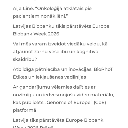
Aija Linē: “Onkoloģijā atklātais pie
pacientiem nonāk lēni.”
Latvijas Biobanku tīkls pārstāvēts Europe
Biobank Week 2026
Vai mēs varam izveidot viedāku veidu, kā
atjaunot zarnu veselību un kognitīvo
skaidrību?
Atbildīga pētniecība un inovācijas. BioPhoT
Ētikas un iekļaušanas vadlīnijas
Ar gandarījumu vēlamies dalīties ar
nozīmīgu un iedvesmojošu video materiālu,
kas publicēts „Genome of Europe” (GoE)
platformā
Latvija tiks pārstāvēta Europe Biobank
Week 2026 Prāgā