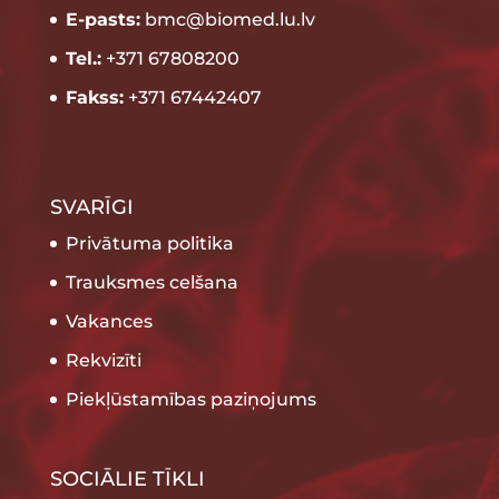
E-pasts:
bmc@biomed.lu.lv
Tel.:
+371 67808200
Fakss:
+371 67442407
SVARĪGI
Privātuma politika
Trauksmes celšana
Vakances
Rekvizīti
Piekļūstamības paziņojums
SOCIĀLIE TĪKLI