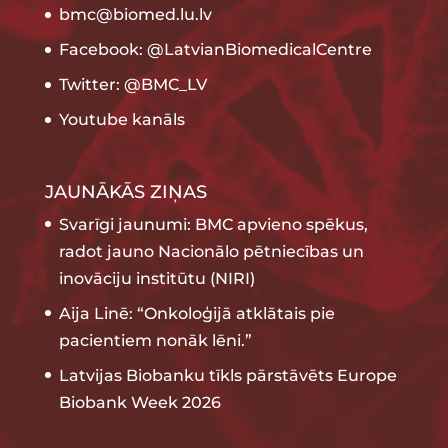
bmc@biomed.lu.lv
Facebook: @LatvianBiomedicalCentre
Twitter: @BMC_LV
Youtube kanāls
JAUNĀKĀS ZIŅAS
Svarīgi jaunumi: BMC apvieno spēkus,
radot jauno Nacionālo pētniecības un
inovāciju institūtu (NIRI)
Aija Linē: “Onkoloģijā atklātais pie
pacientiem nonāk lēni.”
Latvijas Biobanku tīkls pārstāvēts Europe
Biobank Week 2026