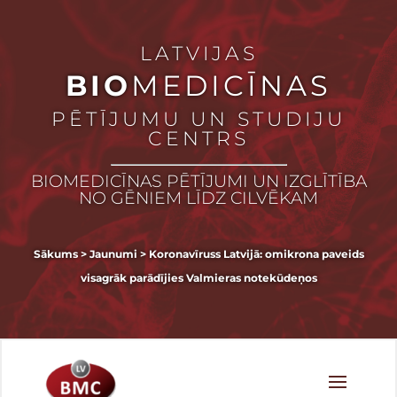
LATVIJAS
BIO
MEDICĪNAS
PĒTĪJUMU UN STUDIJU
CENTRS
BIOMEDICĪNAS PĒTĪJUMI UN IZGLĪTĪBA
NO GĒNIEM LĪDZ CILVĒKAM
Sākums
>
Jaunumi
>
Koronavīruss Latvijā: omikrona paveids
visagrāk parādījies Valmieras notekūdeņos