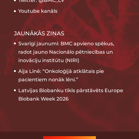
Twitter: @BMC_LV
Youtube kanāls
JAUNĀKĀS ZIŅAS
Svarīgi jaunumi: BMC apvieno spēkus,
radot jauno Nacionālo pētniecības un
inovāciju institūtu (NIRI)
Aija Linē: “Onkoloģijā atklātais pie
pacientiem nonāk lēni.”
Latvijas Biobanku tīkls pārstāvēts Europe
Biobank Week 2026