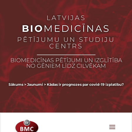
LATVIJAS
BIO
MEDICĪNAS
PĒTĪJUMU UN STUDIJU
CENTRS
BIOMEDICĪNAS PĒTĪJUMI UN IZGLĪTĪBA
NO GĒNIEM LĪDZ CILVĒKAM
Sākums
>
Jaunumi
>
Kādas ir prognozes par covid-19 izplatību?