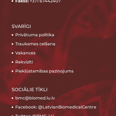
Fakss:
+371 67442407
SVARĪGI
Privātuma politika
Trauksmes celšana
Vakances
Rekvizīti
Piekļūstamības paziņojums
SOCIĀLIE TĪKLI
bmc@biomed.lu.lv
Facebook: @LatvianBiomedicalCentre