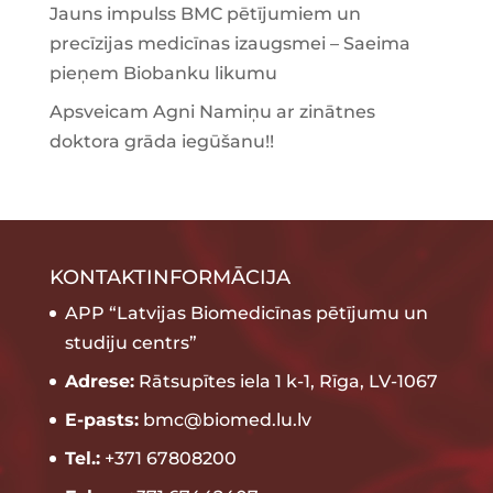
Jauns impulss BMC pētījumiem un
precīzijas medicīnas izaugsmei – Saeima
pieņem Biobanku likumu
Apsveicam Agni Namiņu ar zinātnes
doktora grāda iegūšanu!!
KONTAKTINFORMĀCIJA
APP “Latvijas Biomedicīnas pētījumu un
studiju centrs”
Adrese:
Rātsupītes iela 1 k-1, Rīga, LV-1067
E-pasts:
bmc@biomed.lu.lv
Tel.:
+371 67808200