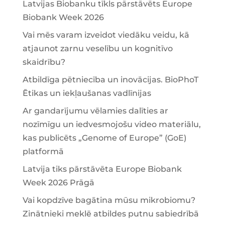
Latvijas Biobanku tīkls pārstāvēts Europe
Biobank Week 2026
Vai mēs varam izveidot viedāku veidu, kā
atjaunot zarnu veselību un kognitīvo
skaidrību?
Atbildīga pētniecība un inovācijas. BioPhoT
Ētikas un iekļaušanas vadlīnijas
Ar gandarījumu vēlamies dalīties ar
nozīmīgu un iedvesmojošu video materiālu,
kas publicēts „Genome of Europe” (GoE)
platformā
Latvija tiks pārstāvēta Europe Biobank
Week 2026 Prāgā
Vai kopdzīve bagātina mūsu mikrobiomu?
Zinātnieki meklē atbildes putnu sabiedrībā