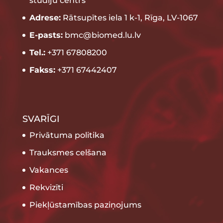
studiju centrs”
Adrese:
Rātsupītes iela 1 k-1, Rīga, LV-1067
E-pasts:
bmc@biomed.lu.lv
Tel.:
+371 67808200
Fakss:
+371 67442407
SVARĪGI
Privātuma politika
Trauksmes celšana
Vakances
Rekvizīti
Piekļūstamības paziņojums