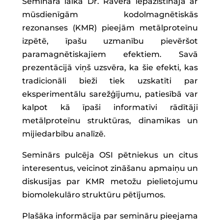
Semināra laikā Dr. Ravera iepazīstināja ar
mūsdienīgām kodolmagnētiskās
rezonanses (KMR) pieejām metālproteīnu
izpētē, īpašu uzmanību pievēršot
paramagnētiskajiem efektiem. Savā
prezentācijā viņš uzsvēra, ka šie efekti, kas
tradicionāli bieži tiek uzskatīti par
eksperimentālu sarežģījumu, patiesībā var
kalpot kā īpaši informatīvi rādītāji
metālproteīnu struktūras, dinamikas un
mijiedarbību analīzē.
Seminārs pulcēja OSI pētniekus un citus
interesentus, veicinot zināšanu apmaiņu un
diskusijas par KMR metožu pielietojumu
biomolekulāro struktūru pētījumos.
Plašāka informācija par semināru pieejama