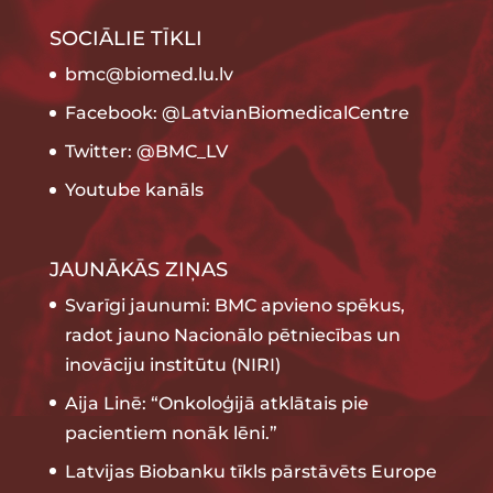
SOCIĀLIE TĪKLI
bmc@biomed.lu.lv
Facebook: @LatvianBiomedicalCentre
Twitter: @BMC_LV
Youtube kanāls
JAUNĀKĀS ZIŅAS
Svarīgi jaunumi: BMC apvieno spēkus,
radot jauno Nacionālo pētniecības un
inovāciju institūtu (NIRI)
Aija Linē: “Onkoloģijā atklātais pie
pacientiem nonāk lēni.”
Latvijas Biobanku tīkls pārstāvēts Europe