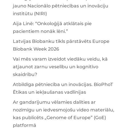
jauno Nacionālo pētniecības un inovāciju
institūtu (NIRI)
Aija Linē: “Onkoloģijā atklātais pie
pacientiem nonāk lēni.”
Latvijas Biobanku tīkls pārstāvēts Europe
Biobank Week 2026
Vai mēs varam izveidot viedāku veidu, kā
atjaunot zarnu veselību un kognitīvo
skaidrību?
Atbildīga pētniecība un inovācijas. BioPhoT
Ētikas un iekļaušanas vadlīnijas
Ar gandarījumu vēlamies dalīties ar
nozīmīgu un iedvesmojošu video materiālu,
kas publicēts „Genome of Europe” (GoE)
platformā