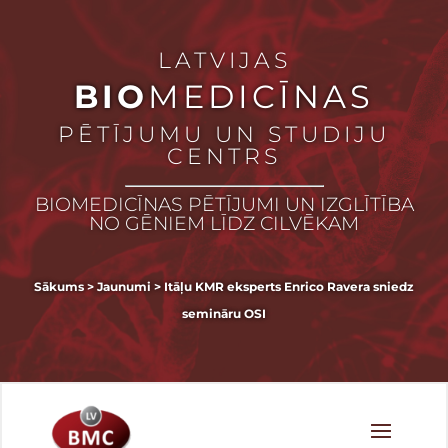
LATVIJAS
BIO
MEDICĪNAS
PĒTĪJUMU UN STUDIJU
CENTRS
BIOMEDICĪNAS PĒTĪJUMI UN IZGLĪTĪBA
NO GĒNIEM LĪDZ CILVĒKAM
Sākums
>
Jaunumi
>
Itāļu KMR eksperts Enrico Ravera sniedz
semināru OSI