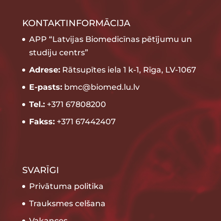
KONTAKTINFORMĀCIJA
APP “Latvijas Biomedicīnas pētījumu un
studiju centrs”
Adrese:
Rātsupītes iela 1 k-1, Rīga, LV-1067
E-pasts:
bmc@biomed.lu.lv
Tel.:
+371 67808200
Fakss:
+371 67442407
SVARĪGI
Privātuma politika
Trauksmes celšana
Vakances