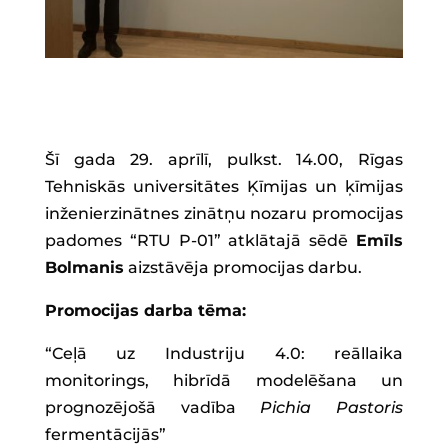
Šī gada 29. aprīlī, pulkst. 14.00, Rīgas
Tehniskās universitātes Ķīmijas un ķīmijas
inženierzinātnes zinātņu nozaru promocijas
padomes “RTU P-01” atklātajā sēdē
Emīls
Bolmanis
aizstāvēja promocijas darbu.
Promocijas darba tēma:
“Ceļā uz Industriju 4.0: reāllaika
monitorings, hibrīdā modelēšana un
prognozējošā vadība
Pichia Pastoris
fermentācijās”