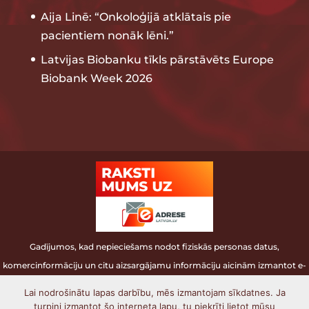
Aija Linē: “Onkoloģijā atklātais pie
pacientiem nonāk lēni.”
Latvijas Biobanku tīkls pārstāvēts Europe
Biobank Week 2026
Gadījumos, kad nepieciešams nodot fiziskās personas datus,
komercinformāciju un citu aizsargājamu informāciju aicinām izmantot e-
adresi.
Lai nodrošinātu lapas darbību, mēs izmantojam sīkdatnes. Ja
turpini izmantot šo interneta lapu, tu piekrīti lietot mūsu