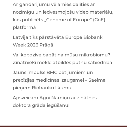
Ar gandarījumu vēlamies dalīties ar
nozīmīgu un iedvesmojošu video materiālu,
kas publicēts „Genome of Europe” (GoE)
platformā
Latvija tiks pārstāvēta Europe Biobank
Week 2026 Prāgā
Vai kopdzīve bagātina mūsu mikrobiomu?
Zinātnieki meklē atbildes putnu sabiedrībā
Jauns impulss BMC pētījumiem un
precīzijas medicīnas izaugsmei – Saeima
pieņem Biobanku likumu
Apsveicam Agni Namiņu ar zinātnes
doktora grāda iegūšanu!!