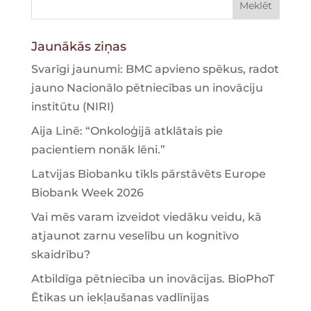
Jaunākās ziņas
Svarīgi jaunumi: BMC apvieno spēkus, radot
jauno Nacionālo pētniecības un inovāciju
institūtu (NIRI)
Aija Linē: “Onkoloģijā atklātais pie
pacientiem nonāk lēni.”
Latvijas Biobanku tīkls pārstāvēts Europe
Biobank Week 2026
Vai mēs varam izveidot viedāku veidu, kā
atjaunot zarnu veselību un kognitīvo
skaidrību?
Atbildīga pētniecība un inovācijas. BioPhoT
Ētikas un iekļaušanas vadlīnijas