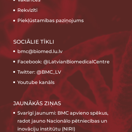
Rekvizīti
Piekļūstamības paziņojums
SOCIĀLIE TĪKLI
bmc@biomed.lu.lv
Facebook: @LatvianBiomedicalCentre
Twitter: @BMC_LV
Youtube kanāls
JAUNĀKĀS ZIŅAS
Svarīgi jaunumi: BMC apvieno spēkus,
radot jauno Nacionālo pētniecības un
inovāciju institūtu (NIRI)