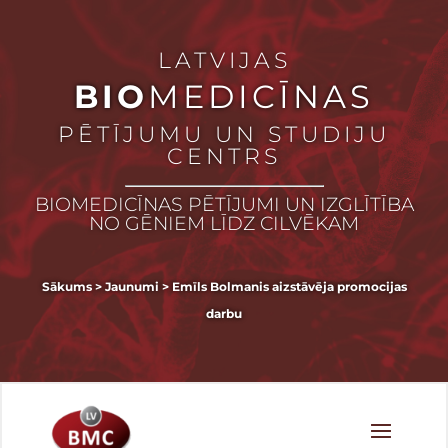
LATVIJAS
BIO
MEDICĪNAS
PĒTĪJUMU UN STUDIJU
CENTRS
BIOMEDICĪNAS PĒTĪJUMI UN IZGLĪTĪBA
NO GĒNIEM LĪDZ CILVĒKAM
Sākums
>
Jaunumi
>
Emīls Bolmanis aizstāvēja promocijas
darbu