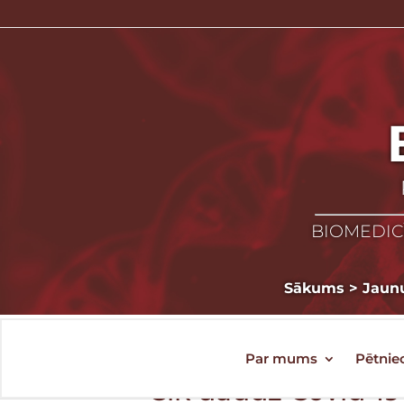
BIOMEDICĪ
Sākums
>
Jaun
Par mums
Pētnie
Cik daudz Covid-19 