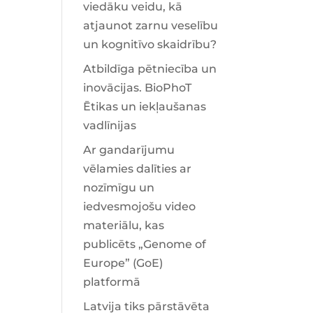
viedāku veidu, kā
atjaunot zarnu veselību
un kognitīvo skaidrību?
Atbildīga pētniecība un
inovācijas. BioPhoT
Ētikas un iekļaušanas
vadlīnijas
Ar gandarījumu
vēlamies dalīties ar
nozīmīgu un
iedvesmojošu video
materiālu, kas
publicēts „Genome of
Europe” (GoE)
platformā
Latvija tiks pārstāvēta