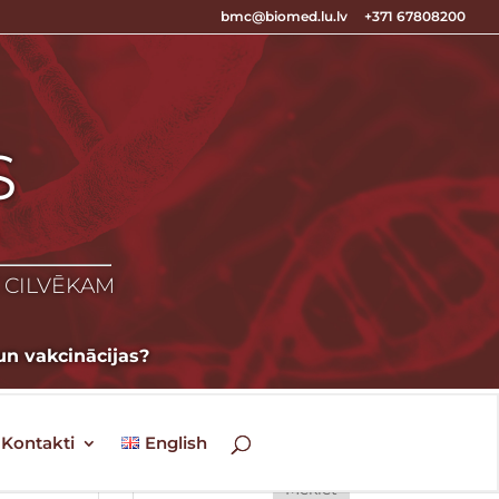
bmc@biomed.lu.lv
+371 67808200
S
S
Z CILVĒKAM
un vakcinācijas?
Kontakti
English
n