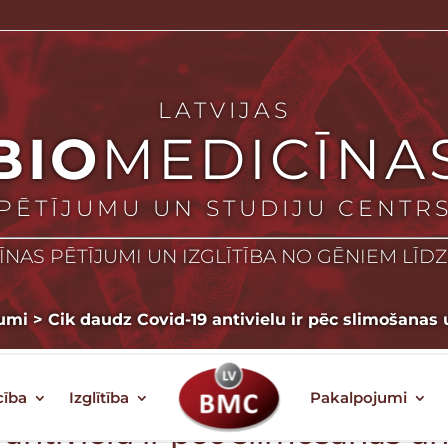
LATVIJAS
BIO
MEDICĪNA
PĒTĪJUMU UN STUDIJU CENTR
NAS PĒTĪJUMI UN IZGLĪTĪBA NO GĒNIEM LĪD
umi
>
Cik daudz Covid-19 antivielu ir pēc slimošanas 
cība
Izglītība
Pakalpojumi
antivielu ir pēc slimošanas u