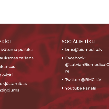
ARĪGI
SOCIĀLIE TĪKLI
rivātuma politika
bmc@biomed.lu.lv
rauksmes celšana
Facebook:
@LatvianBiomedicalC
akances
re
kvizīti
Twitter: @BMC_LV
iekļūstamības
Youtube kanāls
aziņojums