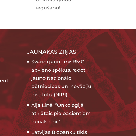
iegūšanu!!
JAUNĀKĀS ZIŅAS
Svarīgi jaunumi: BMC
apvieno spēkus, radot
jauno Nacionālo
ent
pētniecības un inovāciju
institūtu (NIRI)
Aija Linē: “Onkoloģijā
atklātais pie pacientiem
nonāk lēni.”
Latvijas Biobanku tīkls