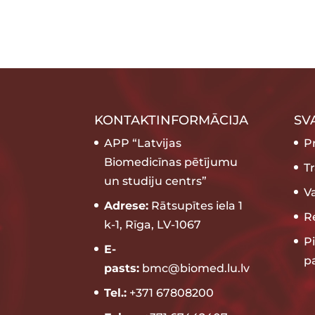
KONTAKTINFORMĀCIJA
SV
APP “Latvijas
P
Biomedicīnas pētījumu
T
un studiju centrs”
V
Adrese:
Rātsupītes iela 1
Re
k-1, Rīga, LV-1067
P
E-
p
pasts:
bmc@biomed.lu.lv
Tel.:
+371 67808200