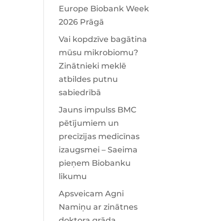
Europe Biobank Week
2026 Prāgā
Vai kopdzīve bagātina
mūsu mikrobiomu?
Zinātnieki meklē
atbildes putnu
sabiedrībā
Jauns impulss BMC
pētījumiem un
precīzijas medicīnas
izaugsmei – Saeima
pieņem Biobanku
likumu
Apsveicam Agni
Namiņu ar zinātnes
doktora grāda