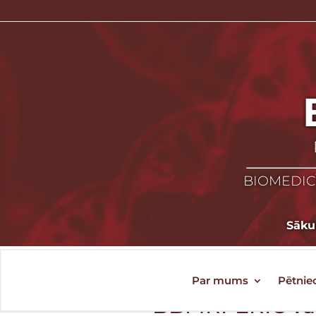
BIOMEDICĪ
Sāk
Par mums
Pētnie
BBMRI-ERIC va