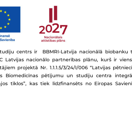
tudiju centrs ir BBMRI-Latvija nacionālā biobanku t
 Latvijas nacionālo partnerības plānu, kurš ir vien
jiem projektā Nr. 1.1.1.5/3/24/I/006 “Latvijas pētniec
ijas Biomedicīnas pētījumu un studiju centra integrā
jos tīklos”, kas tiek līdzfinansēts no Eiropas Savien