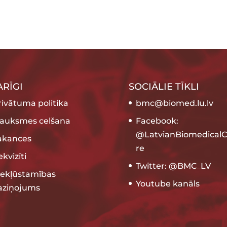
ARĪGI
SOCIĀLIE TĪKLI
rivātuma politika
bmc@biomed.lu.lv
rauksmes celšana
Facebook:
@LatvianBiomedicalC
akances
re
kvizīti
Twitter: @BMC_LV
iekļūstamības
Youtube kanāls
aziņojums