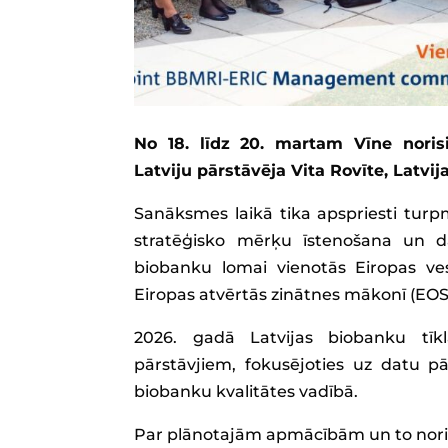
No 18. līdz 20. martam Vīne nori
Latviju pārstāvēja Vita Rovīte, Latvi
Sanāksmes laikā tika apspriesti turpm
stratēģisko mērķu īstenošana un da
biobanku lomai vienotās Eiropas ves
Eiropas atvērtās zinātnes mākonī (EOS
2026. gadā Latvijas biobanku tīk
pārstāvjiem, fokusējoties uz datu p
biobanku kvalitātes vadībā.
Par plānotajām apmācībām un to noris