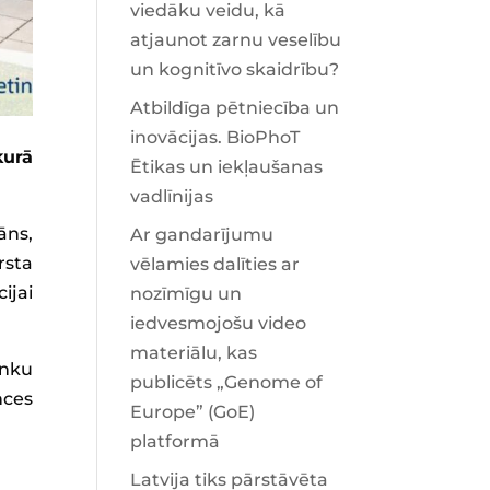
viedāku veidu, kā
atjaunot zarnu veselību
un kognitīvo skaidrību?
Atbildīga pētniecība un
inovācijas. BioPhoT
kurā
Ētikas un iekļaušanas
vadlīnijas
āns,
Ar gandarījumu
rsta
vēlamies dalīties ar
ijai
nozīmīgu un
iedvesmojošu video
materiālu, kas
anku
publicēts „Genome of
nces
Europe” (GoE)
platformā
Latvija tiks pārstāvēta