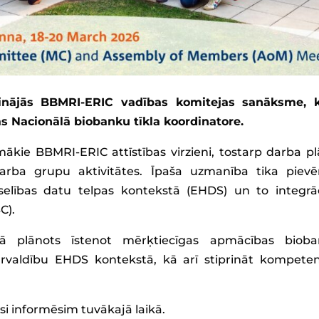
sinājās BBMRI-ERIC vadības komitejas sanāksme, 
jas Nacionālā biobanku tīkla koordinatore.
ākie BBMRI-ERIC attīstības virzieni, tostarp darba pl
rba grupu aktivitātes. Īpaša uzmanība tika pievē
elības datu telpas kontekstā (EHDS) un to integrāc
C).
lā plānots īstenot mērķtiecīgas apmācības biob
ārvaldību EHDS kontekstā, kā arī stiprināt kompete
i informēsim tuvākajā laikā.