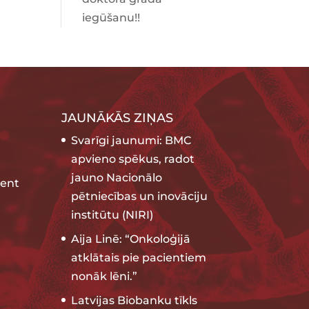
iegūšanu!!
JAUNĀKĀS ZIŅAS
Svarīgi jaunumi: BMC
apvieno spēkus, radot
jauno Nacionālo
ent
pētniecības un inovāciju
institūtu (NIRI)
Aija Linē: “Onkoloģijā
atklātais pie pacientiem
nonāk lēni.”
Latvijas Biobanku tīkls