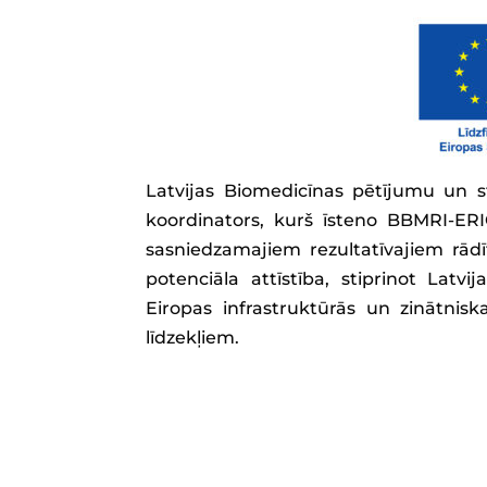
Latvijas Biomedicīnas pētījumu un s
koordinators, kurš īsteno BBMRI-ERIC
sasniedzamajiem rezultatīvajiem rādītā
potenciāla attīstība, stiprinot Latv
Eiropas infrastruktūrās un zinātniska
līdzekļiem.