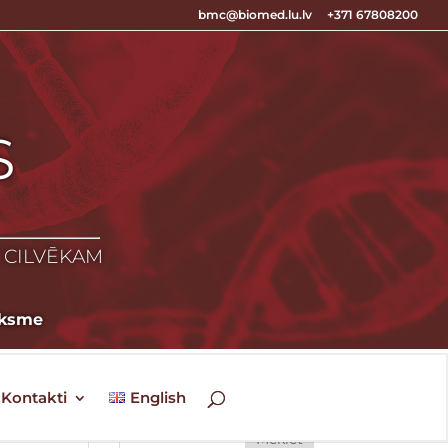
bmc@biomed.lu.lv
+371 67808200
S
S
Z CILVĒKAM
āksme
Kontakti
English