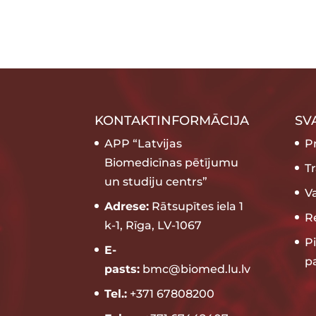
KONTAKTINFORMĀCIJA
SV
APP “Latvijas
P
Biomedicīnas pētījumu
T
un studiju centrs”
V
Adrese:
Rātsupītes iela 1
Re
k-1, Rīga, LV-1067
P
E-
p
pasts:
bmc@biomed.lu.lv
Tel.:
+371 67808200