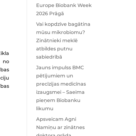
Europe Biobank Week
2026 Prāgā
Vai kopdzīve bagātina
mūsu mikrobiomu?
Zinātnieki meklē
atbildes putnu
īkla
sabiedrībā
s no
Jauns impulss BMC
ības
pētījumiem un
ciju
precīzijas medicīnas
ības
izaugsmei – Saeima
pieņem Biobanku
likumu
Apsveicam Agni
Namiņu ar zinātnes
doktora grāda