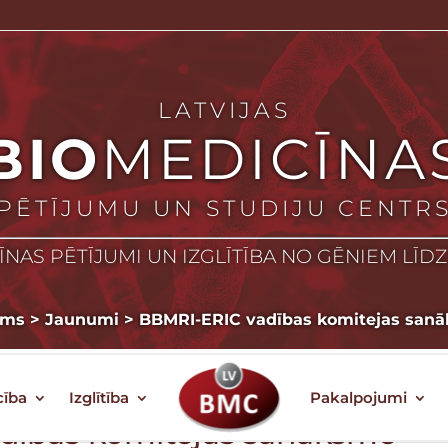
LATVIJAS
BIO
MEDICĪNA
PĒTĪJUMU UN STUDIJU CENTR
NAS PĒTĪJUMI UN IZGLĪTĪBA NO GĒNIEM LĪD
ums
>
Jaunumi
>
BBMRI-ERIC vadības komitejas san
cība
Izglītība
Pakalpojumi
dības komitejas sanāksme