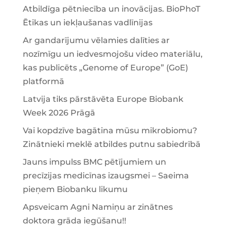
Atbildīga pētniecība un inovācijas. BioPhoT
Ētikas un iekļaušanas vadlīnijas
Ar gandarījumu vēlamies dalīties ar
nozīmīgu un iedvesmojošu video materiālu,
kas publicēts „Genome of Europe” (GoE)
platformā
Latvija tiks pārstāvēta Europe Biobank
Week 2026 Prāgā
Vai kopdzīve bagātina mūsu mikrobiomu?
Zinātnieki meklē atbildes putnu sabiedrībā
Jauns impulss BMC pētījumiem un
precīzijas medicīnas izaugsmei – Saeima
pieņem Biobanku likumu
Apsveicam Agni Namiņu ar zinātnes
doktora grāda iegūšanu!!