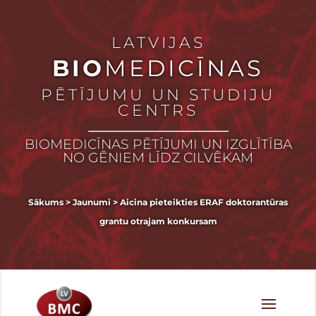
LATVIJAS
BIO
MEDICĪNAS
PĒTĪJUMU UN STUDIJU
CENTRS
BIOMEDICĪNAS PĒTĪJUMI UN IZGLĪTĪBA
NO GĒNIEM LĪDZ CILVĒKAM
Sākums
>
Jaunumi
>
Aicina pieteikties ERAF doktorantūras
grantu otrajam konkursam