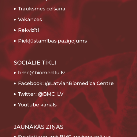
Trauksmes celšana
Vakances
Rekvizīti
Piekļūstamības paziņojums
SOCIĀLIE TĪKLI
bmc@biomed.lu.lv
Facebook: @LatvianBiomedicalCentre
Twitter: @BMC_LV
Youtube kanāls
JAUNĀKĀS ZIŅAS
Svarīgi jaunumi: BMC apvieno spēkus,