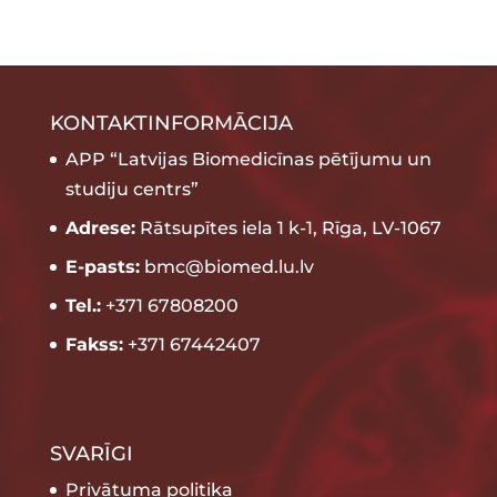
KONTAKTINFORMĀCIJA
APP “Latvijas Biomedicīnas pētījumu un
studiju centrs”
Adrese:
Rātsupītes iela 1 k-1, Rīga, LV-1067
E-pasts:
bmc@biomed.lu.lv
Tel.:
+371 67808200
Fakss:
+371 67442407
SVARĪGI
Privātuma politika