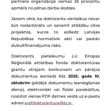
partnera organizācijā vismaz 25 procentu
apmērā no pilnas darba slodzes.
Jāņem vērā, ka doktorants vienlaikus nevar
būt nodarbināts un saņemt atlīdzību citos
projektos, kuros to aizliedz Latvijas
Republikas normatīvie akti vai pastāv
dubultfinansējuma risks.
Doktorants pieteikumu LU Eiropas
Reģionālā attīstības fonda
doktorantūras
grantu otrajam konkursam un pārējos
dokumentus iesniedz līdz
2025. gada 10.
oktobrim
(pēdējā dokumentu iesniegšanas
diena), elektroniski vai fiziski parakstītus,
nosūtot vienas PDF datnes veidā uz e-pasta
adresi
erafdoktorantura@lu.lv
.