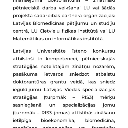
finansējuma doktorantūrai – zinātniski
pētnieciskā darba veikšanai LU vai šādās
projekta sadarbības partnera organizācijās:
Latvijas Biomedicīnas pētījumu un studiju
centrā, LU Cietvielu fizikas institūtā vai LU
Matemātikas un informātikas institūtā.
Latvijas Universitāte īsteno konkursu
atbilstoši to kompetencei, pētnieciskajās
stratēģijās noteiktajām zinātņu nozarēm,
pasākuma ietvaros sniedzot atbalstu
doktorantūras grantu veidā, kas sniedz
ieguldījumu Latvijas Viedās specializācijas
stratēģijas (turpmāk – RIS3) mērķu
sasniegšanā un specializācijas jomu
(turpmāk – RIS3 jomas) attīstībā: zināšanu
ietilpīga bioekonomika; biomedicīna,