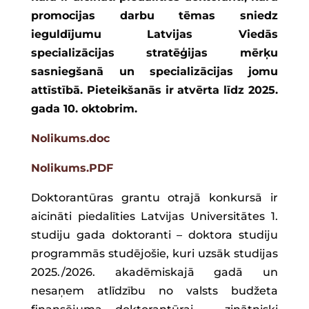
promocijas darbu tēmas sniedz
ieguldījumu Latvijas Viedās
specializācijas stratēģijas mērķu
sasniegšanā un specializācijas
jomu
attīstībā. Pieteikšanās ir atvērta līdz 2025.
gada 10. oktobrim.
Nolikums.doc
Nolikums.PDF
Doktorantūras grantu otrajā konkursā ir
aicināti piedalīties Latvijas Universitātes 1.
studiju gada doktoranti – doktora studiju
programmās studējošie, kuri uzsāk studijas
2025./2026. akadēmiskajā gadā un
nesaņem atlīdzību no valsts budžeta