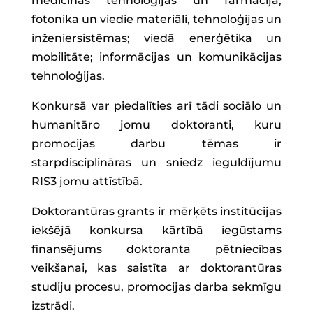
medicīnas tehnoloģijas un farmācija;
fotonika un viedie materiāli, tehnoloģijas un
inženiersistēmas; viedā enerģētika un
mobilitāte; informācijas un komunikācijas
tehnoloģijas.
Konkursā var piedalīties arī tādi sociālo un
humanitāro jomu doktoranti, kuru
promocijas darbu tēmas ir
starpdisciplināras un sniedz ieguldījumu
RIS3 jomu attīstībā.
Doktorantūras grants ir mērķēts institūcijas
iekšējā konkursa kārtībā iegūstams
finansējums doktoranta pētniecības
veikšanai, kas saistīta ar doktorantūras
studiju procesu, promocijas darba sekmīgu
izstrādi.