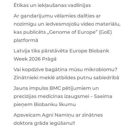
Ētikas un iekļaušanas vadlīnijas
Ar gandarījumu vēlamies dalīties ar
nozīmīgu un iedvesmojošu video materiālu,
kas publicēts „Genome of Europe” (GoE)
platformā
Latvija tiks pārstāvēta Europe Biobank
Week 2026 Prāgā
Vai kopdzīve bagātina mūsu mikrobiomu?
Zinātnieki meklē atbildes putnu sabiedrībā
Jauns impulss BMC pētījumiem un
precīzijas medicīnas izaugsmei – Saeima
pieņem Biobanku likumu
Apsveicam Agni Namiņu ar zinātnes
doktora grāda iegūšanu!!