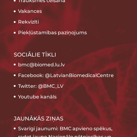
Trauksmes celšana
Vakances
Rekvizīti
Piekļūstamības paziņojums
SOCIĀLIE TĪKLI
bmc@biomed.lu.lv
Facebook: @LatvianBiomedicalCentre
Twitter: @BMC_LV
Youtube kanāls
JAUNĀKĀS ZIŅAS
Svarīgi jaunumi: BMC apvieno spēkus,
radot jauno Nacionālo pētniecības un