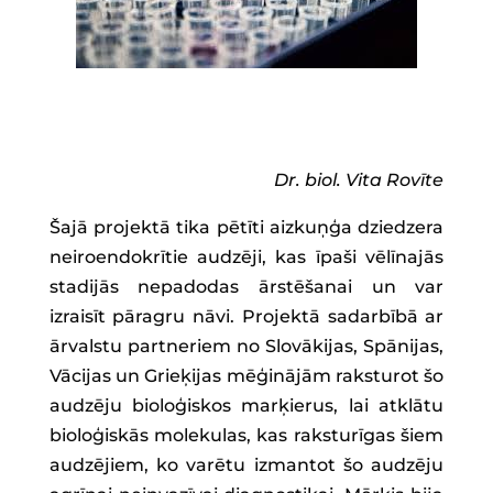
Dr. biol. Vita Rovīte
Šajā projektā tika pētīti aizkuņģa dziedzera
neiroendokrītie audzēji, kas īpaši vēlīnajās
stadijās nepadodas ārstēšanai un var
izraisīt pāragru nāvi. Projektā sadarbībā ar
ārvalstu partneriem no Slovākijas, Spānijas,
Vācijas un Grieķijas mēģinājām raksturot šo
audzēju bioloģiskos marķierus, lai atklātu
bioloģiskās molekulas, kas raksturīgas šiem
audzējiem, ko varētu izmantot šo audzēju