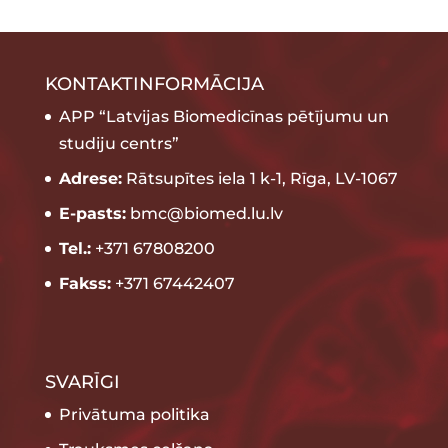
KONTAKTINFORMĀCIJA
APP “Latvijas Biomedicīnas pētījumu un
studiju centrs”
Adrese:
Rātsupītes iela 1 k-1, Rīga, LV-1067
E-pasts:
bmc@biomed.lu.lv
Tel.:
+371 67808200
Fakss:
+371 67442407
SVARĪGI
Privātuma politika