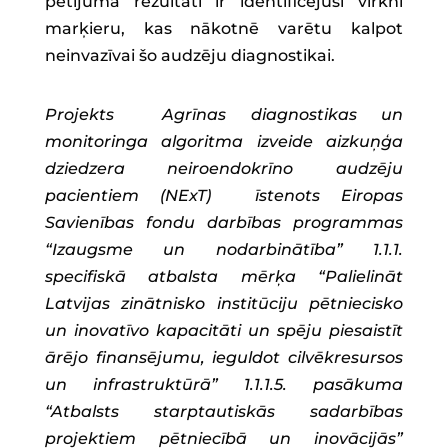
pētījuma rezultāti ir identificējuši virkni
marķieru, kas nākotnē varētu kalpot
neinvazīvai šo audzēju diagnostikai.
Projekts Agrīnas diagnostikas un
monitoringa algoritma izveide aizkuņģa
dziedzera neiroendokrīno audzēju
pacientiem (NExT) īstenots Eiropas
Savienības fondu darbības programmas
“Izaugsme un nodarbinātība” 1.1.1.
specifiskā atbalsta mērķa “Palielināt
Latvijas zinātnisko institūciju pētniecisko
un inovatīvo kapacitāti un spēju piesaistīt
ārējo finansējumu, ieguldot cilvēkresursos
un infrastruktūrā” 1.1.1.5. pasākuma
“Atbalsts starptautiskās sadarbības
projektiem pētniecībā un inovācijās”