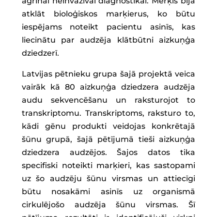
agrīnai neinvazīvai diagnostikai. Mērķis bija
atklāt bioloģiskos marķierus, ko būtu
iespējams noteikt pacientu asinīs, kas
liecinātu par audzēja klātbūtni aizkuņģa
dziedzerī.
Latvijas pētnieku grupa šajā projektā veica
vairāk kā 80 aizkuņģa dziedzera audzēja
audu sekvencēšanu un raksturojot to
transkriptomu. Transkriptoms, raksturo to,
kādi gēnu produkti veidojas konkrētajā
šūnu grupā, šajā pētījumā tieši aizkuņģa
dziedzera audzējos. Šajos datos tika
specifiski noteikti marķieri, kas sastopami
uz šo audzēju šūnu virsmas un attiecīgi
būtu nosakāmi asinīs uz organismā
cirkulējošo audzēja šūnu virsmas. Šī