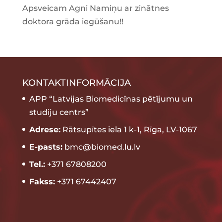
Apsveicam Agni Namiņu ar zinātnes
doktora grāda iegūšanu!!
KONTAKTINFORMĀCIJA
APP “Latvijas Biomedicīnas pētījumu un
studiju centrs”
Adrese:
Rātsupītes iela 1 k-1, Rīga, LV-1067
E-pasts:
bmc@biomed.lu.lv
Tel.:
+371 67808200
Fakss:
+371 67442407