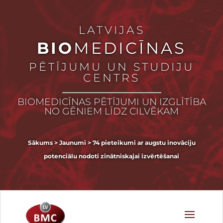
LATVIJAS
BIO
MEDICĪNAS
PĒTĪJUMU UN STUDIJU
CENTRS
BIOMEDICĪNAS PĒTĪJUMI UN IZGLĪTĪBA
NO GĒNIEM LĪDZ CILVĒKAM
Sākums
>
Jaunumi
>
74 pieteikumi ar augstu inovāciju
potenciālu nodoti zinātniskajai izvērtēšanai