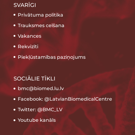
SVARĪGI
Privātuma politika
Trauksmes celšana
Vakances
Rekvizīti
Piekļūstamības paziņojums
SOCIĀLIE TĪKLI
bmc@biomed.lu.lv
Facebook: @LatvianBiomedicalCentre
Twitter: @BMC_LV
Youtube kanāls