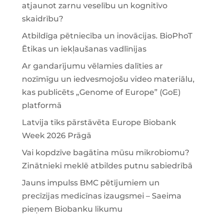
atjaunot zarnu veselību un kognitīvo
skaidrību?
Atbildīga pētniecība un inovācijas. BioPhoT
Ētikas un iekļaušanas vadlīnijas
Ar gandarījumu vēlamies dalīties ar
nozīmīgu un iedvesmojošu video materiālu,
kas publicēts „Genome of Europe” (GoE)
platformā
Latvija tiks pārstāvēta Europe Biobank
Week 2026 Prāgā
Vai kopdzīve bagātina mūsu mikrobiomu?
Zinātnieki meklē atbildes putnu sabiedrībā
Jauns impulss BMC pētījumiem un
precīzijas medicīnas izaugsmei – Saeima
pieņem Biobanku likumu