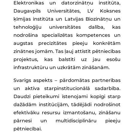
Elektronikas un datorzinātņu institūta,
Daugavpils Universitātes, LV Koksnes
ķīmijas institūta un Latvijas Biozinātņu un
tehnoloģiju universitātes dalība, kas
nodrošina specializētas kompetences un
augstas precizitātes pieeju konkrētām
zinātnes jomām. Tas ļauj attīstīt pētniecības
projektus, kas balstīti uz jau esošu
infrastruktūru un uzkrātām zināšanām.
Svarīgs aspekts – pārdomātas partnerības
un aktīva starpinstitucionālā sadarbība.
Daudzi pieteikumi īstenojami kopīgi starp
dažādām institūcijām, tādējādi nodrošinot
efektīvāku resursu izmantošanu, zināšanu
pārnesi un multidisciplināru pieeju
pētniecībai.