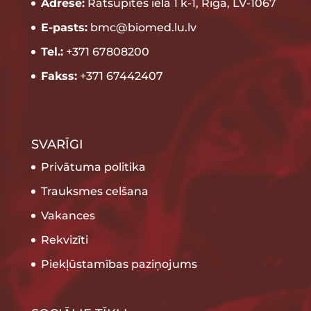
Adrese:
Rātsupītes iela 1 k-1, Rīga, LV-1067
E-pasts:
bmc@biomed.lu.lv
Tel.:
+371 67808200
Fakss:
+371 67442407
SVARĪGI
Privātuma politika
Trauksmes celšana
Vakances
Rekvizīti
Piekļūstamības paziņojums