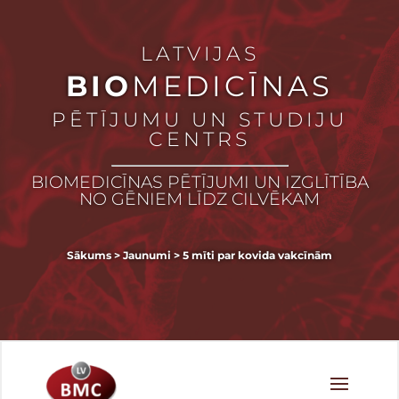
LATVIJAS
BIO
MEDICĪNAS
PĒTĪJUMU UN STUDIJU
CENTRS
BIOMEDICĪNAS PĒTĪJUMI UN IZGLĪTĪBA
NO GĒNIEM LĪDZ CILVĒKAM
Sākums
>
Jaunumi
>
5 mīti par kovida vakcīnām