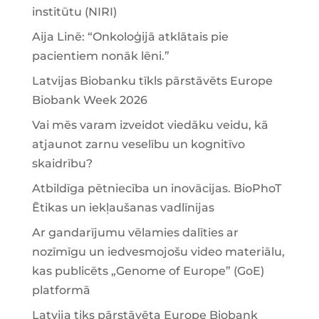
institūtu (NIRI)
Aija Linē: “Onkoloģijā atklātais pie
pacientiem nonāk lēni.”
Latvijas Biobanku tīkls pārstāvēts Europe
Biobank Week 2026
Vai mēs varam izveidot viedāku veidu, kā
atjaunot zarnu veselību un kognitīvo
skaidrību?
Atbildīga pētniecība un inovācijas. BioPhoT
Ētikas un iekļaušanas vadlīnijas
Ar gandarījumu vēlamies dalīties ar
nozīmīgu un iedvesmojošu video materiālu,
kas publicēts „Genome of Europe” (GoE)
platformā
Latvija tiks pārstāvēta Europe Biobank