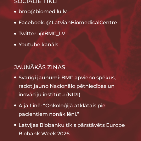
SOCIĀLIE TĪKLI
bmc@biomed.lu.lv
Facebook: @LatvianBiomedicalCentre
Twitter: @BMC_LV
Youtube kanāls
JAUNĀKĀS ZIŅAS
Svarīgi jaunumi: BMC apvieno spēkus,
radot jauno Nacionālo pētniecības un
inovāciju institūtu (NIRI)
Aija Linē: “Onkoloģijā atklātais pie
pacientiem nonāk lēni.”
Latvijas Biobanku tīkls pārstāvēts Europe
Biobank Week 2026