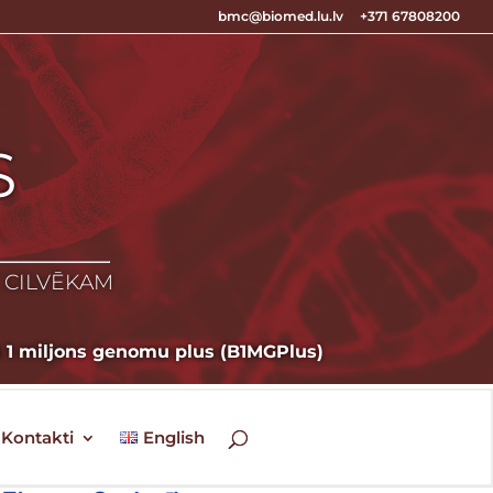
bmc@biomed.lu.lv
+371 67808200
S
S
Z CILVĒKAM
ā 1 miljons genomu plus (B1MGPlus)
Kontakti
English