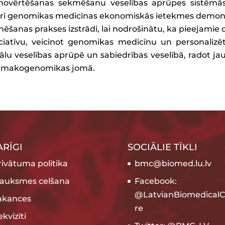
ovērtēšanas sekmēšanu veselības aprūpes sistēmās, 
arī genomikas medicīnas ekonomiskās ietekmes demons
ēšanas prakses izstrādi, lai nodrošinātu, ka pieejamie 
ciatīvu, veicinot genomikas medicīnu un personalizēt
lu veselības aprūpē un sabiedrības veselībā, radot ja
 farmakogenomikas jomā.
ARĪGI
SOCIĀLIE TĪKLI
rivātuma politika
bmc@biomed.lu.lv
rauksmes celšana
Facebook:
@LatvianBiomedicalC
akances
re
kvizīti