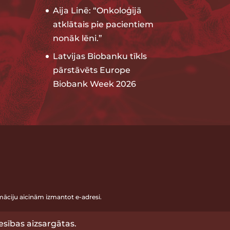
Aija Linē: “Onkoloģijā
atklātais pie pacientiem
nonāk lēni.”
Latvijas Biobanku tīkls
pārstāvēts Europe
Biobank Week 2026
āciju aicinām izmantot e-adresi.
esības aizsargātas.