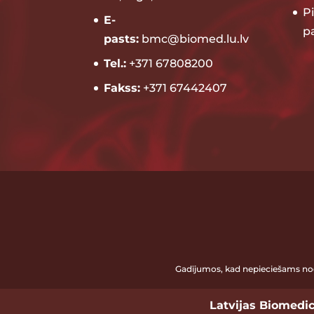
P
E-
p
pasts:
bmc@biomed.lu.lv
Tel.:
+371 67808200
Fakss:
+371 67442407
Gadījumos, kad nepieciešams nod
Latvijas Biomedic