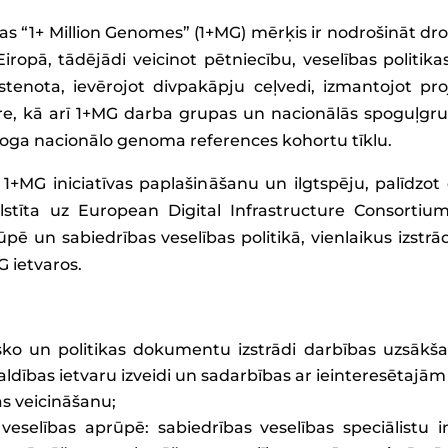
īvas “1+ Million Genomes” (1+MG) mērķis ir nodrošināt 
Eiropā, tādējādi veicinot pētniecību, veselības politika
k īstenota, ievērojot divpakāpju ceļvedi, izmantojot 
, kā arī 1+MG darba grupas un nacionālās spoguļgrup
oga nacionālo genoma references kohortu tīklu.
 1+MG iniciatīvas paplašināšanu un ilgtspēju, palīdzot 
stīta uz European Digital Infrastructure Consortium 
ē un sabiedrības veselības politikā, vienlaikus izstr
 ietvaros.
o un politikas dokumentu izstrādi darbības uzsākšan
aldības ietvaru izveidi un sadarbības ar ieinteresētajā
as veicināšanu;
eselības aprūpē: sabiedrības veselības speciālistu i