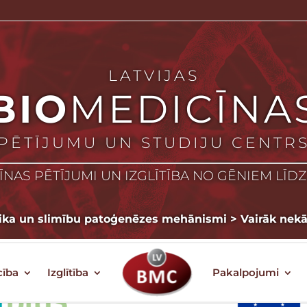
LATVIJAS
BIO
MEDICĪNA
PĒTĪJUMU UN STUDIJU CENTR
NAS PĒTĪJUMI UN IZGLĪTĪBA NO GĒNIEM LĪD
tika un slimību patoģenēzes mehānismi
>
Vairāk nek
cība
Izglītība
Pakalpojumi