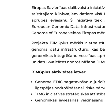
Eiropas Savienības dalībvalstu iniciat
saistītajiem klīniskajiem datiem visā 
aprūpes ieviešanu. Šī iniciatīva tie
European Genomic Data Infrastructure
Genome of Europe veidos Eiropas mēr
Projekta B1MGplus mērķis ir atbalstīt
genoma datu infrastruktūru, kas bal
genomikas integrēšanu veselības aprūp
un datu kvalitātes nodrošināšanai 1+MG
B1MGplus aktivitātes ietver:
Genome EDIC sagatavošanu: juridisk
ilgtspējas nodrošināšanai, riska pārv
1+MG iniciatīvas stratēģiskās attīstīb
Genomikas ieviešanas veicināšanu v