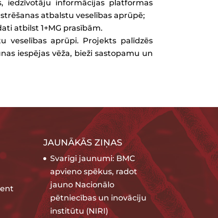
iedzīvotāju informācijas platformas
trēšanas atbalstu veselības aprūpē;
dati atbilst 1+MG prasībām.
u veselības aprūpi. Projekts palīdzēs
unas iespējas vēža, bieži sastopamu un
JAUNĀKĀS ZIŅAS
Svarīgi jaunumi: BMC
apvieno spēkus, radot
jauno Nacionālo
ent
pētniecības un inovāciju
institūtu (NIRI)