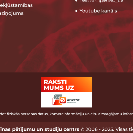
Twitter: @BMC_LV
iekļūstamības
Youtube kanāls
aziņojums
ot fiziskās personas datus, komercinformāciju un citu aizsargājamu inform
īnas pētījumu un studiju centrs
© 2006 - 2025. Visas ti