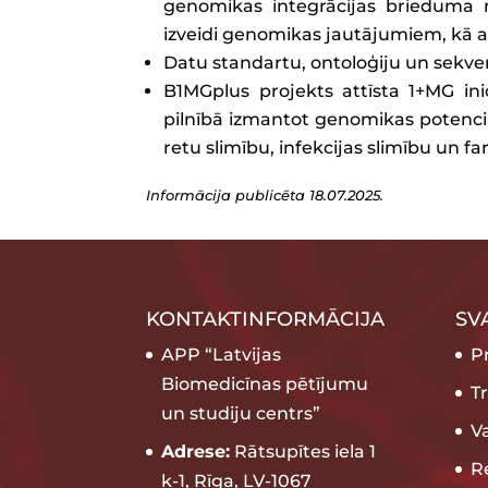
genomikas integrācijas brieduma n
izveidi genomikas jautājumiem, kā 
Datu standartu, ontoloģiju un sekven
B1MGplus projekts attīsta 1+MG ini
pilnībā izmantot genomikas potenciā
retu slimību, infekcijas slimību un
Informācija publicēta
18.07.2025.
KONTAKTINFORMĀCIJA
SV
APP “Latvijas
P
Biomedicīnas pētījumu
T
un studiju centrs”
V
Adrese:
Rātsupītes iela 1
Re
k-1, Rīga, LV-1067