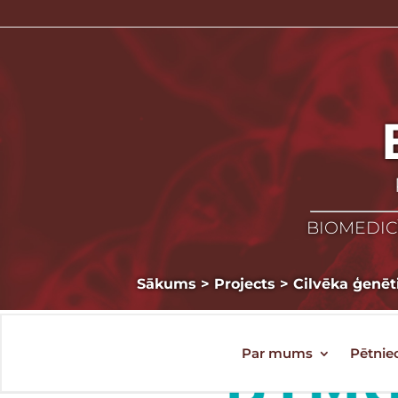
BIOMEDICĪ
Sākums
>
Projects
>
Cilvēka ģenē
Par mums
Pētnie