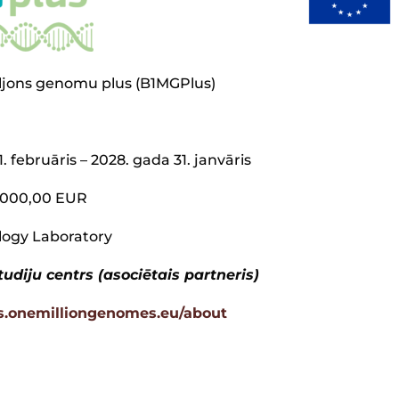
iljons genomu plus (B1MGPlus)
. februāris – 2028. gada 31. janvāris
 000,00 EUR
logy Laboratory
udiju centrs (asociētais partneris)
us.onemilliongenomes.eu/about