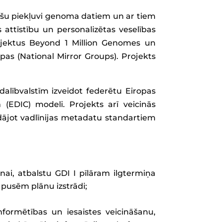
drošu piekļuvi genoma datiem un ar tiem
s attīstību un personalizētas veselības
projektus Beyond 1 Million Genomes un
as (National Mirror Groups). Projekts
dalībvalstīm izveidot federētu Eiropas
(EDIC) modeli. Projekts arī veicinās
ādājot vadlīnijas metadatu standartiem
ai, atbalstu GDI I pīlāram ilgtermiņa
m pusēm plānu izstrādi;
nformētības un iesaistes veicināšanu,