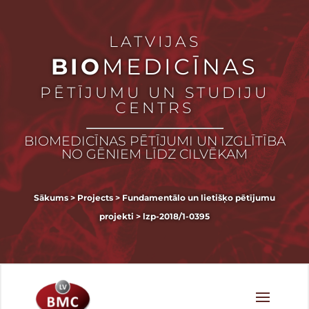
LATVIJAS
BIO
MEDICĪNAS
PĒTĪJUMU UN STUDIJU
CENTRS
BIOMEDICĪNAS PĒTĪJUMI UN IZGLĪTĪBA
NO GĒNIEM LĪDZ CILVĒKAM
Sākums
>
Projects
>
Fundamentālo un lietišķo pētījumu
projekti
>
lzp-2018/1-0395