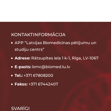
KONTAKTINFORMĀCIJA
APP “Latvijas Biomedicīnas pētījumu un
studiju centrs”
Adrese:
Rātsupītes iela 1 k-1, Rīga, LV-1067
E-pasts:
bmc@biomed.lu.lv
Tel.:
+371 67808200
Fakss:
+371 67442407
SVARĪGI