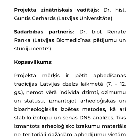
Projekta zinātniskais vadītājs
: Dr. hist.
Guntis Gerhards (Latvijas Universitāte)
Sadarbības partneris
: Dr. biol. Renāte
Ranka (Latvijas Biomedicīnas pētījumu un
studiju centrs)
Kopsavilkums
:
Projekta mērķis ir pētīt apbedīšanas
tradīcijas Latvijas dzelzs laikmetā (7. – 12.
gs.), ņemot vērā indivīda dzimti, dzimumu
un statusu, izmantojot arheoloģiskās un
bioarheoloģiskās izpētes metodes, kā arī
stabilo izotopu un senās DNS analīzes. Tiks
izmantots arheoloģisko izrakumu materiāls
no teritoriāli dažādām apbedījumu vietām