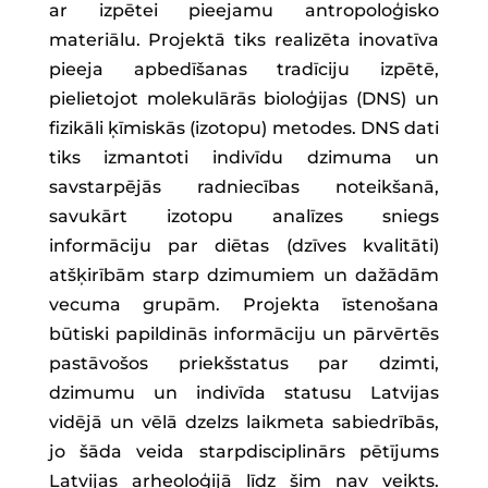
ar izpētei pieejamu antropoloģisko
materiālu. Projektā tiks realizēta inovatīva
pieeja apbedīšanas tradīciju izpētē,
pielietojot molekulārās bioloģijas (DNS) un
fizikāli ķīmiskās (izotopu) metodes. DNS dati
tiks izmantoti indivīdu dzimuma un
savstarpējās radniecības noteikšanā,
savukārt izotopu analīzes sniegs
informāciju par diētas (dzīves kvalitāti)
atšķirībām starp dzimumiem un dažādām
vecuma grupām. Projekta īstenošana
būtiski papildinās informāciju un pārvērtēs
pastāvošos priekšstatus par dzimti,
dzimumu un indivīda statusu Latvijas
vidējā un vēlā dzelzs laikmeta sabiedrībās,
jo šāda veida starpdisciplinārs pētījums
Latvijas arheoloģijā līdz šim nav veikts.