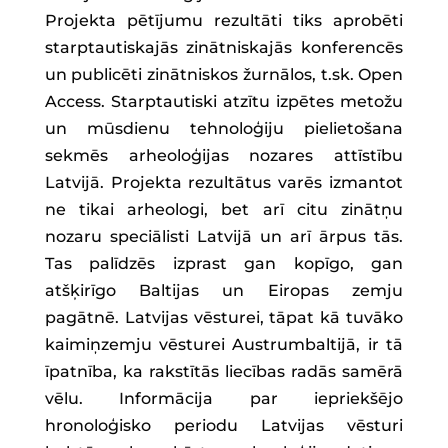
Projekta pētījumu rezultāti tiks aprobēti
starptautiskajās zinātniskajās konferencēs
un publicēti zinātniskos žurnālos, t.sk. Open
Access. Starptautiski atzītu izpētes metožu
un mūsdienu tehnoloģiju pielietošana
sekmēs arheoloģijas nozares attīstību
Latvijā. Projekta rezultātus varēs izmantot
ne tikai arheologi, bet arī citu zinātņu
nozaru speciālisti Latvijā un arī ārpus tās.
Tas palīdzēs izprast gan kopīgo, gan
atšķirīgo Baltijas un Eiropas zemju
pagātnē. Latvijas vēsturei, tāpat kā tuvāko
kaimiņzemju vēsturei Austrumbaltijā, ir tā
īpatnība, ka rakstītās liecības radās samērā
vēlu. Informācija par iepriekšējo
hronoloģisko periodu Latvijas vēsturi