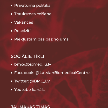
Privātuma politika
Trauksmes celšana
Vakances
Rekvizīti
Piekļūstamības paziņojums
SOCIĀLIE TĪKLI
bmc@biomed.lu.lv
Facebook: @LatvianBiomedicalCentre
Twitter: @BMC_LV
Youtube kanāls
JAUNĀKĀS ZIŅAS