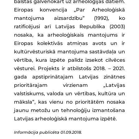
balstās galvenokārt uz arheoloģijas datiem.
Eiropas konvencija „Par Arheoloģiskā
mantojuma aizsardzību” (1992), ko
ratificējusi arī Latvijas Republika (2003)
nosaka, ka arheoloģiskais mantojums ir
Eiropas kolektīvās atmiņas avots un ir
kultūrvēsturiskā mantojuma sastāvdaļa un
vērtība, kura izpēte palīdz izsekot cilvēces
vēsturei. Projekts ir atbilstošs 2018. – 2021.
gada apstiprinātajam Latvijas zinātnes
prioritārajam virzienam „Latvijas
valstiskums, valoda un vērtības, kultūra un
māksla”, kas vienu no prioritātēm nosaka
jaunu metožu un tehnoloģiju izmantošana
Latvijas arheoloģiskā mantojuma izpētē.
Informācija publicēta 01.09.2018.