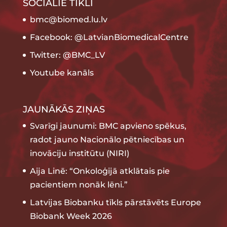
SOCIĀLIE TĪKLI
bmc@biomed.lu.lv
Facebook: @LatvianBiomedicalCentre
Twitter: @BMC_LV
Youtube kanāls
JAUNĀKĀS ZIŅAS
Svarīgi jaunumi: BMC apvieno spēkus,
radot jauno Nacionālo pētniecības un
inovāciju institūtu (NIRI)
Aija Linē: “Onkoloģijā atklātais pie
pacientiem nonāk lēni.”
Latvijas Biobanku tīkls pārstāvēts Europe
Biobank Week 2026