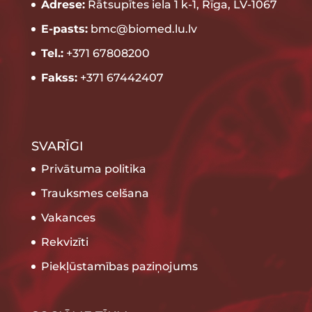
Adrese:
Rātsupītes iela 1 k-1, Rīga, LV-1067
E-pasts:
bmc@biomed.lu.lv
Tel.:
+371 67808200
Fakss:
+371 67442407
SVARĪGI
Privātuma politika
Trauksmes celšana
Vakances
Rekvizīti
Piekļūstamības paziņojums