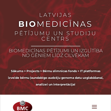
LATVIJAS
BIO
MEDICĪNAS
PĒTĪJUMU UN STUDIJU
CENTRS
BIOMEDICĪNAS PĒTĪJUMI UN IZGLĪTĪBA
NO GĒNIEM LĪDZ CILVĒKAM
Sākums
>
Projects
>
Bērnu slimnīcas fonds
>
IT platformas
izveide bērnu ļaundabīgo audzēju genoma datu uzglabāšanai,
analīzei un interpretācijai