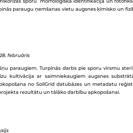
ikorizas sporu morfoloģiskā identifikācija un fotofiks
 Turpinās paraugu ņemšanas vietu augsnes ķīmisko un f
28. februāris
ņu paraugiem. Turpinās darbs pie sporu virsmu sterili
zu kultivācija ar saimniekaugiem augsnes substrāt
apkopošana no SoilGrid datubāzes un metadatu reģistr
rojekta rezultātu un tālāko darbību apkopošanai.
aijs