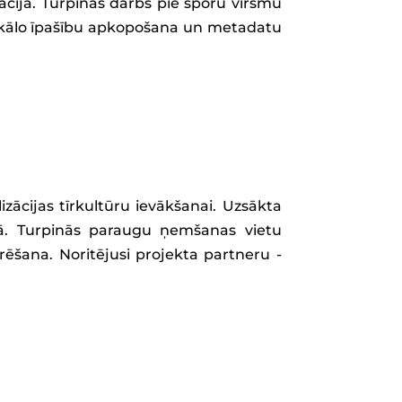
ācija. Turpinās darbs pie sporu virsmu
izikālo īpašību apkopošana un metadatu
zācijas tīrkultūru ievākšanai. Uzsākta
ā. Turpinās paraugu ņemšanas vietu
ēšana. Noritējusi projekta partneru -