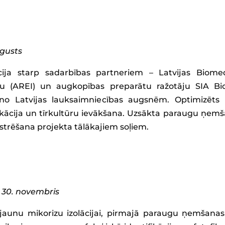
ugusts
ija starp sadarbības partneriem – Latvijas Biome
u (AREI) un augkopības preparātu ražotāju SIA Bi
 no Latvijas lauksaimniecības augsnēm. Optimizēts m
kācija un tīrkultūru ievākšana. Uzsākta paraugu ņemša
trēšana projekta tālākajiem soļiem.
a 30. novembris
jaunu mikorizu izolācijai, pirmajā paraugu ņemšanas