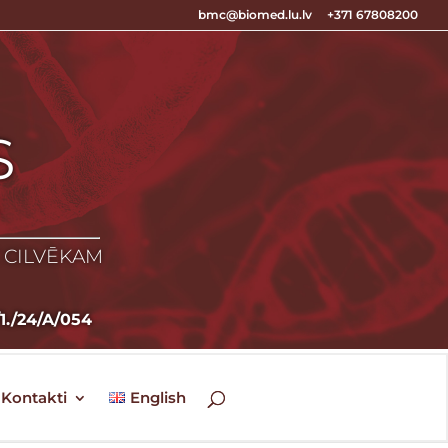
bmc@biomed.lu.lv
+371 67808200
S
S
Z CILVĒKAM
3/1./24/A/054
Kontakti
English