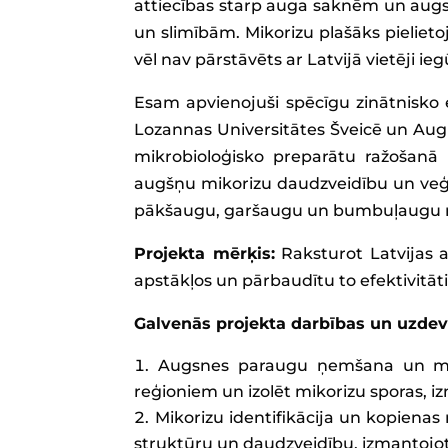
attiecības starp auga saknēm un augs
un slimībām. Mikorizu plašāks pieliet
vēl nav pārstāvēts ar Latvijā vietēji 
Esam apvienojuši spēcīgu zinātnisko 
Lozannas Universitātes Šveicē un Augu
mikrobioloģisko preparātu ražošanā (
augšņu mikorizu daudzveidību un veģ
pākšaugu, garšaugu un bumbuļaugu r
Projekta mērķis:
Raksturot Latvijas a
apstākļos un pārbaudītu to efektivitāt
Galvenās projekta darbības un uzde
Augsnes paraugu ņemšana un miko
reģioniem un izolēt mikorizu sporas, 
Mikorizu identifikācija un kopienas
struktūru un daudzveidību, izmantojo