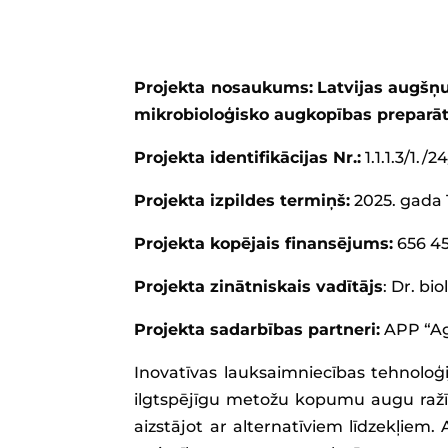
Projekta nosaukums:
Latvijas augšņu
mikrobioloģisko augkopības preparā
Projekta identifikācijas Nr.:
1.1.1.3/1./
Projekta izpildes termiņš:
2025. gada 1
Projekta kopējais finansējums:
656 4
Projekta zinātniskais vadītājs
: Dr. bi
Projekta sadarbības partneri:
APP “Ag
Inovatīvas lauksaimniecības tehnoloģi
ilgtspējīgu metožu kopumu augu ražīb
aizstājot ar alternatīviem līdzekļiem.