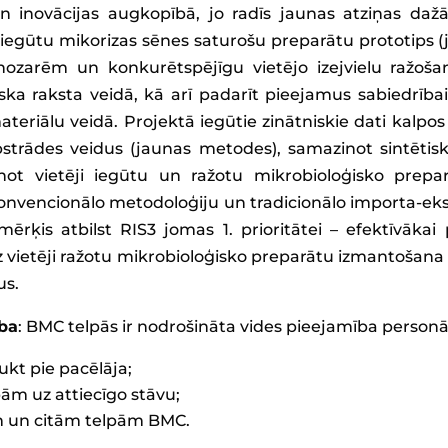
un inovācijas augkopībā, jo radīs jaunas atziņas da
 iegūtu mikorizas sēnes saturošu preparātu prototips (j
 nozarēm un konkurētspējīgu vietējo izejvielu ražoš
ska raksta veidā, kā arī padarīt pieejamus sabiedrība
eriālu veidā. Projektā iegūtie zinātniskie dati kalpos
trādes veidus (jaunas metodes), samazinot sintētis
linot vietēji iegūtu un ražotu mikrobioloģisko prep
onvencionālo metodoloģiju un tradicionālo importa-eks
mērķis atbilst RIS3 jomas 1. prioritātei – efektīvāka
z vietēji ražotu mikrobioloģisko preparātu izmantošan
us.
ība
: BMC telpās ir nodrošināta vides pieejamība perso
ukt pie pacēlāja;
bām uz attiecīgo stāvu;
ām un citām telpām BMC.