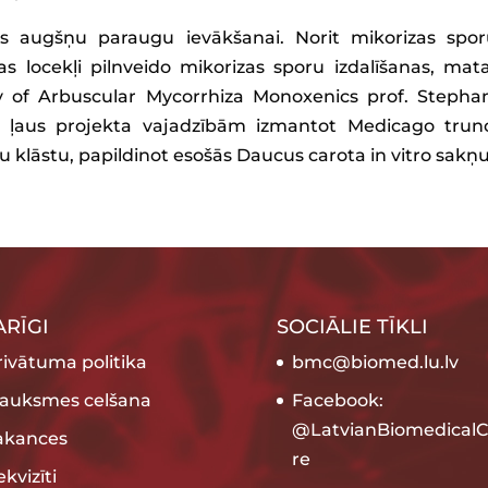
s augšņu paraugu ievākšanai. Norit mikorizas spor
 locekļi pilnveido mikorizas sporu izdalīšanas, mat
of Arbuscular Mycorrhiza Monoxenics prof. Stephan
a ļaus projekta vajadzībām izmantot Medicago trunc
 klāstu, papildinot esošās Daucus carota in vitro sakņu
ARĪGI
SOCIĀLIE TĪKLI
rivātuma politika
bmc@biomed.lu.lv
rauksmes celšana
Facebook:
@LatvianBiomedicalC
akances
re
kvizīti