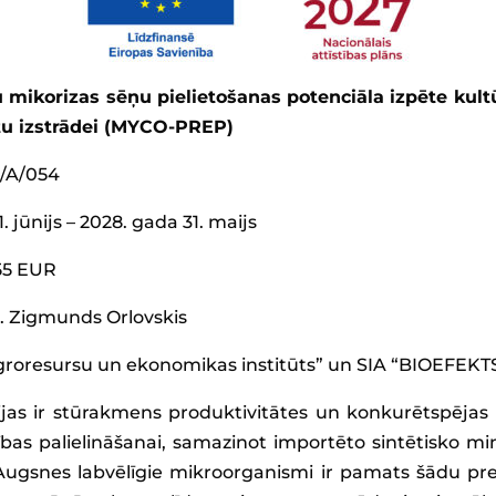
 mikorizas sēņu pielietošanas potenciāla izpēte kult
tu izstrādei (MYCO-PREP)
24/A/054
. jūnijs – 2028. gada 31. maijs
55 EUR
ol. Zigmunds Orlovskis
roresursu un ekonomikas institūts” un SIA “BIOEFEKT
jas ir stūrakmens produktivitātes un konkurētspējas p
as palielināšanai, samazinot importēto sintētisko min
 Augsnes labvēlīgie mikroorganismi ir pamats šādu prep