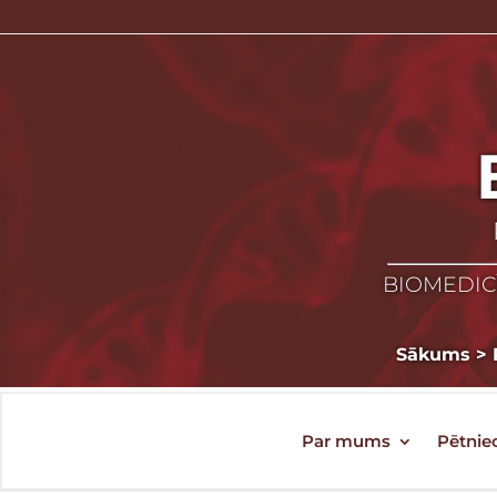
BIOMEDICĪ
Sākums
>
Par mums
Pētnie