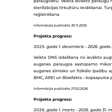
paraugvietu. Veikta ievākto paraugu m
sterilizācijas tīrkultūru ievākšanai.
reģistrēšana.
Informācija publicēta 30.11.2025.
Projekta progress:
gada 1. decembris – 2026. gada 
Veikta DNS izdalīšana no ievākto augš
augsnes paraugos sastopamo mikori
augsnes ķīmisko un fizikālo īpašību 
BMC, AREI un Bioefekts – kopsapulce p
Informācija publicēta 27.02.2026.
Projekta progress:
gada 1. marts – 2026. gada 31. m